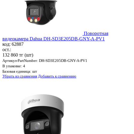
Поворотная
видеокамера Dahua DH-SD3E205DB-GNY-A-PV1
код: 62887
ост.:
132 860 тг
(шт)
Артикул-PartNumber: DH-SD3E205DB-GNY-A-PV1
В упаковке: 4
Базовая единица: шт
Убрать из сравнения
Добавить к сравнению