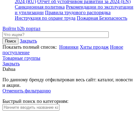
2024 (RU)
Отчет об устойчивом развитии за 2024 (EN)
Санкционная политика
Рекомендации по эксплуатации
и утилизации
Правила трудового распорядка
Инструкция по охране труда
Пожарная Безопасность
Войти
b2b портал
Закрыть
Показать полный список:
Новинки
Хиты продаж
Новое
поступление
Товарные группы
Закрыть
Dahua
По данному бренду отфильтрован весь сайт: каталог, новости
и акции.
Отменить фильтрацию
Быстрый поиск по категориям: