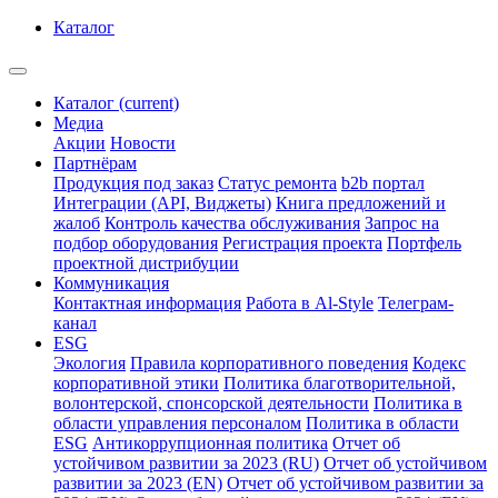
Каталог
Каталог
(current)
Медиа
Акции
Новости
Партнёрам
Продукция под заказ
Статус ремонта
b2b портал
Интеграции (API, Виджеты)
Книга предложений и
жалоб
Контроль качества обслуживания
Запрос на
подбор оборудования
Регистрация проекта
Портфель
проектной дистрибуции
Коммуникация
Контактная информация
Работа в Al-Style
Телеграм-
канал
ESG
Экология
Правила корпоративного поведения
Кодекс
корпоративной этики
Политика благотворительной,
волонтерской, спонсорской деятельности
Политика в
области управления персоналом
Политика в области
ESG
Антикоррупционная политика
Отчет об
устойчивом развитии за 2023 (RU)
Отчет об устойчивом
развитии за 2023 (EN)
Отчет об устойчивом развитии за