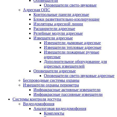
Оповещатели
Оповещатели свето-звуковые
Адресная ОПС
Контрольные панели адресные
Блоки разветвительно-изолирующие
Изоляторы адресной линии
Расширители адресные
Релейные модули адресные
Извещатели адресные
Извещатели дымовые адресные
Извещатели тепловые адресные
Извещатели пожарные ручные
адресные
Дополнительное оборудование для
адресных извещателей
Оповещатели адресные
Оповещатели свето-звуковые адресные
Беспроводные системы охраны
Извещатели охраны периметра
Инфракрасные активные извещатели
Инфракрасные пассивные извещатели
Системы контроля доступа
Видеодомофония
Аналоговая видеодомофония
Комплекты