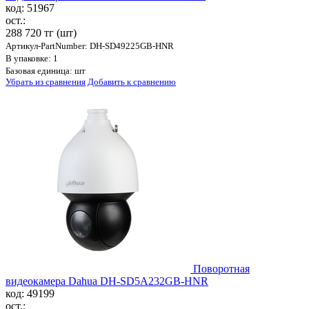
код: 51967
ост.:
288 720 тг
(шт)
Артикул-PartNumber: DH-SD49225GB-HNR
В упаковке: 1
Базовая единица: шт
Убрать из сравнения
Добавить к сравнению
Поворотная
видеокамера Dahua DH-SD5A232GB-HNR
код: 49199
ост.: