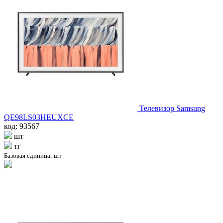
Телевизор Samsung
QE98LS03HEUXCE
код: 93567
шт
тг
Базовая единица: шт