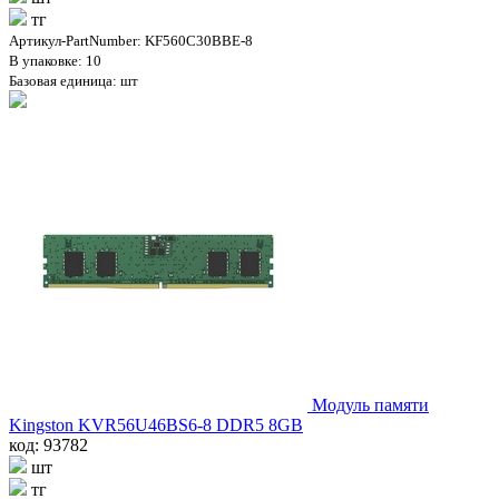
тг
Артикул-PartNumber: KF560C30BBE-8
В упаковке: 10
Базовая единица: шт
Модуль памяти
Kingston KVR56U46BS6-8 DDR5 8GB
код: 93782
шт
тг