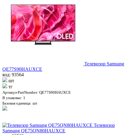
Телевизор Samsung
QE77S90HAUXCE
код: 93564
шт
тг
Артикул-PartNumber: QE77S90HAUXCE
В упаковке: 1
Базовая единица: шт
Телевизор
Samsung QE75QN80HAUXCE