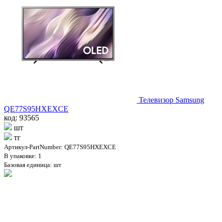
Телевизор Samsung
QE77S95HXEXCE
код: 93565
шт
тг
Артикул-PartNumber: QE77S95HXEXCE
В упаковке: 1
Базовая единица: шт