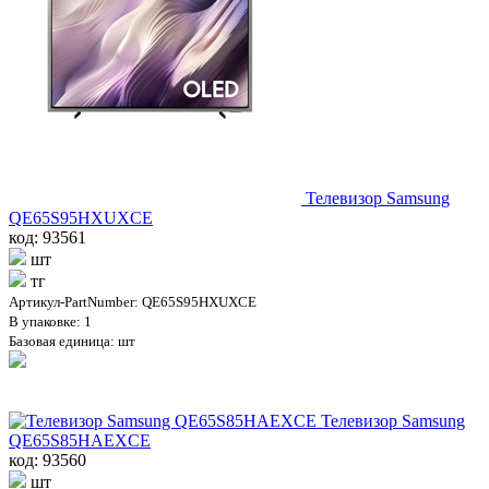
Телевизор Samsung
QE65S95HXUXCE
код: 93561
шт
тг
Артикул-PartNumber: QE65S95HXUXCE
В упаковке: 1
Базовая единица: шт
Телевизор Samsung
QE65S85HAEXCE
код: 93560
шт