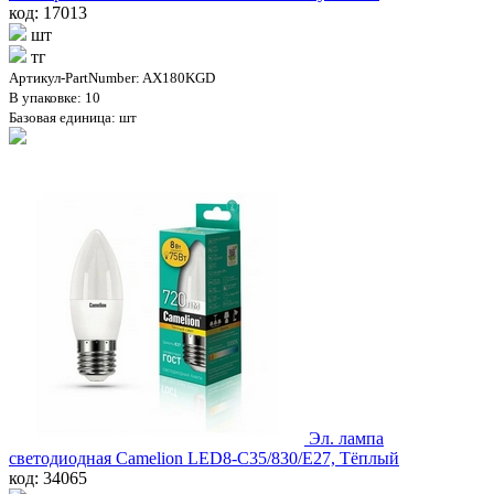
код: 17013
шт
тг
Артикул-PartNumber: AX180KGD
В упаковке: 10
Базовая единица: шт
Эл. лампа
светодиодная Camelion LED8-C35/830/E27, Тёплый
код: 34065