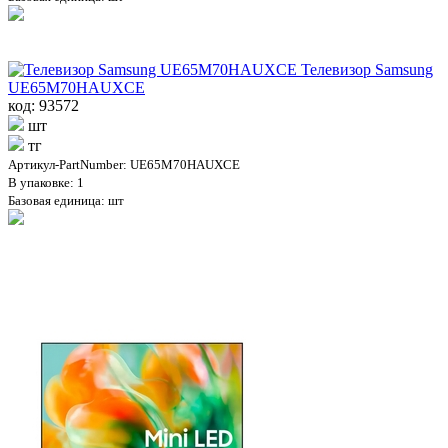
Телевизор Samsung
UE65M70HAUXCE
код: 93572
шт
тг
Артикул-PartNumber: UE65M70HAUXCE
В упаковке: 1
Базовая единица: шт