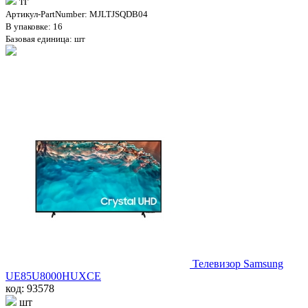
тг
Артикул-PartNumber: MJLTJSQDB04
В упаковке: 16
Базовая единица: шт
Телевизор Samsung
UE85U8000HUXCE
код: 93578
шт