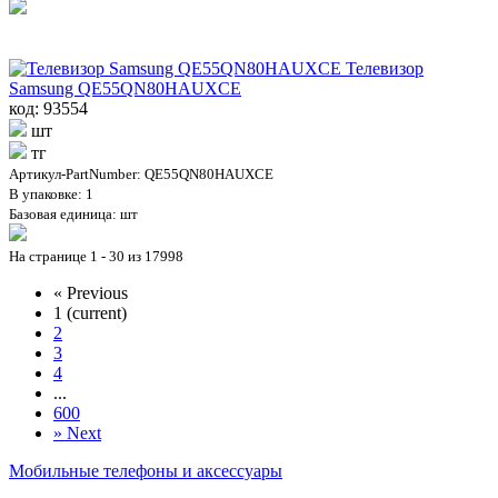
Телевизор
Samsung QE55QN80HAUXCE
код: 93554
шт
тг
Артикул-PartNumber: QE55QN80HAUXCE
В упаковке: 1
Базовая единица: шт
На странице 1 - 30 из 17998
«
Previous
1
(current)
2
3
4
...
600
»
Next
Мобильные телефоны и аксессуары