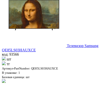
Телевизор Samsung
QE85LS03HAUXCE
код: 93566
шт
тг
Артикул-PartNumber: QE85LS03HAUXCE
В упаковке: 1
Базовая единица: шт