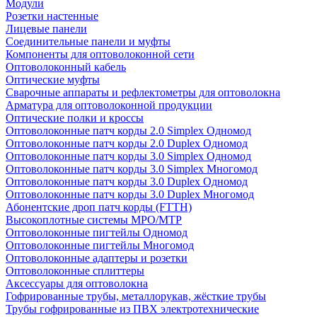
Модули
Розетки настенные
Лицевые панели
Соединительные панели и муфты
Компоненты для оптоволоконной сети
Оптоволоконный кабель
Оптические муфты
Сварочные аппараты и рефлектометры для оптоволокна
Арматура для оптоволоконной продукции
Оптические полки и кроссы
Оптоволоконные патч корды 2.0 Simplex Одномод
Оптоволоконные патч корды 2.0 Duplex Одномод
Оптоволоконные патч корды 3.0 Simplex Одномод
Оптоволоконные патч корды 3.0 Simplex Многомод
Оптоволоконные патч корды 3.0 Duplex Одномод
Оптоволоконные патч корды 3.0 Duplex Многомод
Абонентские дроп патч корды (FTTH)
Высокоплотные системы MPO/MTP
Оптоволоконные пигтейлы Одномод
Оптоволоконные пигтейлы Многомод
Оптоволоконные адаптеры и розетки
Оптоволоконные сплиттеры
Аксессуары для оптоволокна
Гофрированные трубы, металлорукав, жёсткие трубы
Трубы гофрированные из ПВХ электротехнические