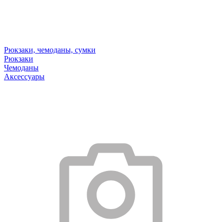
Рюкзаки, чемоданы, сумки
Рюкзаки
Чемоданы
Аксессуары