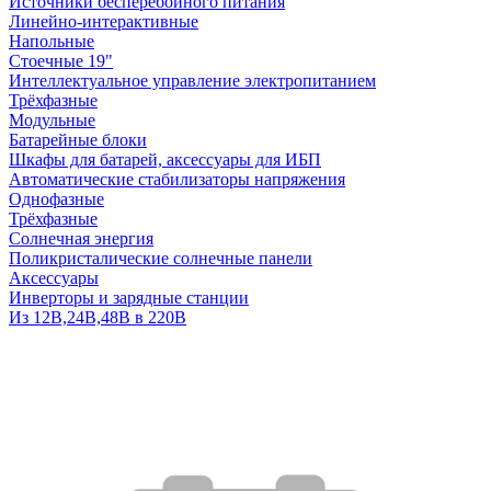
Источники бесперебойного питания
Линейно-интерактивные
Напольные
Стоечные 19"
Интеллектуальное управление электропитанием
Трёхфазные
Модульные
Батарейные блоки
Шкафы для батарей, аксессуары для ИБП
Автоматические стабилизаторы напряжения
Однофазные
Трёхфазные
Солнечная энергия
Поликристалические солнечные панели
Аксессуары
Инверторы и зарядные станции
Из 12В,24В,48В в 220В