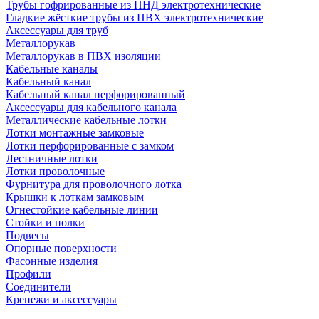
Трубы гофрированные из ПНД электротехнические
Гладкие жёсткие трубы из ПВХ электротехнические
Аксессуары для труб
Металлорукав
Металлорукав в ПВХ изоляции
Кабельные каналы
Кабельный канал
Кабельный канал перфорированный
Аксессуары для кабельного канала
Металлические кабельные лотки
Лотки монтажные замковые
Лотки перфорированные с замком
Лестничные лотки
Лотки проволочные
Фурнитура для проволочного лотка
Крышки к лоткам замковым
Огнестойкие кабельные линии
Стойки и полки
Подвесы
Опорные поверхности
Фасонные изделия
Профили
Соединители
Крепежи и аксессуары