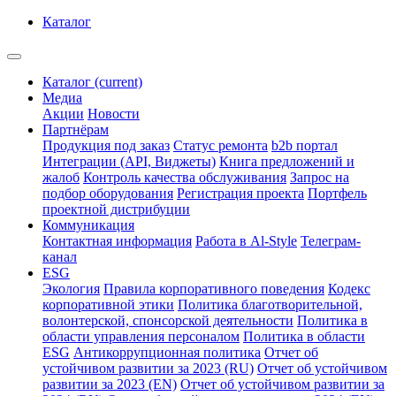
Каталог
Каталог
(current)
Медиа
Акции
Новости
Партнёрам
Продукция под заказ
Статус ремонта
b2b портал
Интеграции (API, Виджеты)
Книга предложений и
жалоб
Контроль качества обслуживания
Запрос на
подбор оборудования
Регистрация проекта
Портфель
проектной дистрибуции
Коммуникация
Контактная информация
Работа в Al-Style
Телеграм-
канал
ESG
Экология
Правила корпоративного поведения
Кодекс
корпоративной этики
Политика благотворительной,
волонтерской, спонсорской деятельности
Политика в
области управления персоналом
Политика в области
ESG
Антикоррупционная политика
Отчет об
устойчивом развитии за 2023 (RU)
Отчет об устойчивом
развитии за 2023 (EN)
Отчет об устойчивом развитии за