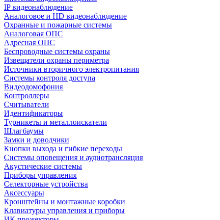
IP видеонаблюдение
Аналоговое и HD видеонаблюдение
Охранные и пожарные системы
Аналоговая ОПС
Адресная ОПС
Беспроводные системы охраны
Извещатели охраны периметра
Источники вторичного электропитания
Системы контроля доступа
Видеодомофония
Контроллеры
Считыватели
Идентификаторы
Турникеты и металлоискатели
Шлагбаумы
Замки и доводчики
Кнопки выхода и гибкие переходы
Системы оповещения и аудиотрансляция
Акустические системы
Приборы управления
Селекторные устройства
Аксессуары
Кронштейны и монтажные коробки
Клавиатуры управления и приборы
ИК прожекторы