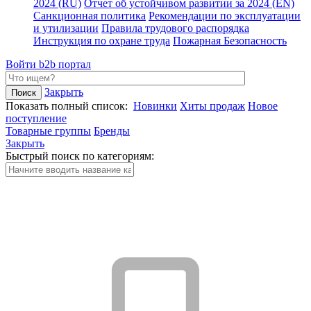
2024 (RU)
Отчет об устойчивом развитии за 2024 (EN)
Санкционная политика
Рекомендации по эксплуатации
и утилизации
Правила трудового распорядка
Инструкция по охране труда
Пожарная Безопасность
Войти
b2b портал
Закрыть
Показать полный список:
Новинки
Хиты продаж
Новое
поступление
Товарные группы
Бренды
Закрыть
Быстрый поиск по категориям: