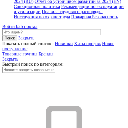
2024 (RU)
Отчет об устойчивом развитии за 2024 (EN)
Санкционная политика
Рекомендации по эксплуатации
и утилизации
Правила трудового распорядка
Инструкция по охране труда
Пожарная Безопасность
Войти
b2b портал
Закрыть
Показать полный список:
Новинки
Хиты продаж
Новое
поступление
Товарные группы
Бренды
Закрыть
Быстрый поиск по категориям: