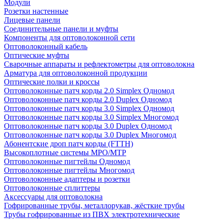
Модули
Розетки настенные
Лицевые панели
Соединительные панели и муфты
Компоненты для оптоволоконной сети
Оптоволоконный кабель
Оптические муфты
Сварочные аппараты и рефлектометры для оптоволокна
Арматура для оптоволоконной продукции
Оптические полки и кроссы
Оптоволоконные патч корды 2.0 Simplex Одномод
Оптоволоконные патч корды 2.0 Duplex Одномод
Оптоволоконные патч корды 3.0 Simplex Одномод
Оптоволоконные патч корды 3.0 Simplex Многомод
Оптоволоконные патч корды 3.0 Duplex Одномод
Оптоволоконные патч корды 3.0 Duplex Многомод
Абонентские дроп патч корды (FTTH)
Высокоплотные системы MPO/MTP
Оптоволоконные пигтейлы Одномод
Оптоволоконные пигтейлы Многомод
Оптоволоконные адаптеры и розетки
Оптоволоконные сплиттеры
Аксессуары для оптоволокна
Гофрированные трубы, металлорукав, жёсткие трубы
Трубы гофрированные из ПВХ электротехнические