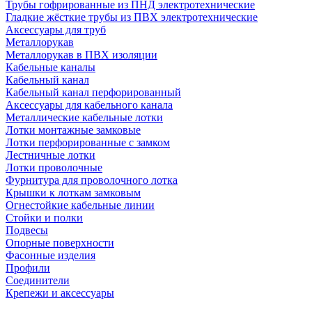
Трубы гофрированные из ПНД электротехнические
Гладкие жёсткие трубы из ПВХ электротехнические
Аксессуары для труб
Металлорукав
Металлорукав в ПВХ изоляции
Кабельные каналы
Кабельный канал
Кабельный канал перфорированный
Аксессуары для кабельного канала
Металлические кабельные лотки
Лотки монтажные замковые
Лотки перфорированные с замком
Лестничные лотки
Лотки проволочные
Фурнитура для проволочного лотка
Крышки к лоткам замковым
Огнестойкие кабельные линии
Стойки и полки
Подвесы
Опорные поверхности
Фасонные изделия
Профили
Соединители
Крепежи и аксессуары