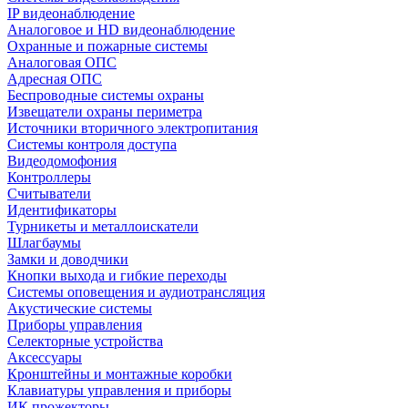
IP видеонаблюдение
Аналоговое и HD видеонаблюдение
Охранные и пожарные системы
Аналоговая ОПС
Адресная ОПС
Беспроводные системы охраны
Извещатели охраны периметра
Источники вторичного электропитания
Системы контроля доступа
Видеодомофония
Контроллеры
Считыватели
Идентификаторы
Турникеты и металлоискатели
Шлагбаумы
Замки и доводчики
Кнопки выхода и гибкие переходы
Системы оповещения и аудиотрансляция
Акустические системы
Приборы управления
Селекторные устройства
Аксессуары
Кронштейны и монтажные коробки
Клавиатуры управления и приборы
ИК прожекторы