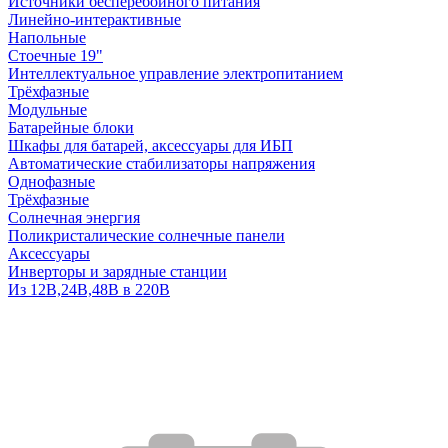
Источники бесперебойного питания
Линейно-интерактивные
Напольные
Стоечные 19"
Интеллектуальное управление электропитанием
Трёхфазные
Модульные
Батарейные блоки
Шкафы для батарей, аксессуары для ИБП
Автоматические стабилизаторы напряжения
Однофазные
Трёхфазные
Солнечная энергия
Поликристалические солнечные панели
Аксессуары
Инверторы и зарядные станции
Из 12В,24В,48В в 220В