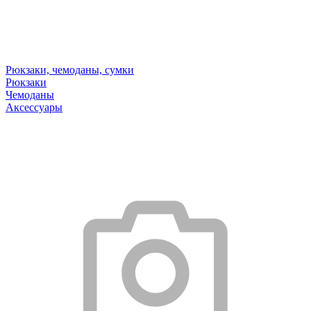
Рюкзаки, чемоданы, сумки
Рюкзаки
Чемоданы
Аксессуары