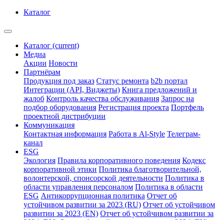
Каталог
Каталог
(current)
Медиа
Акции
Новости
Партнёрам
Продукция под заказ
Статус ремонта
b2b портал
Интеграции (API, Виджеты)
Книга предложений и
жалоб
Контроль качества обслуживания
Запрос на
подбор оборудования
Регистрация проекта
Портфель
проектной дистрибуции
Коммуникация
Контактная информация
Работа в Al-Style
Телеграм-
канал
ESG
Экология
Правила корпоративного поведения
Кодекс
корпоративной этики
Политика благотворительной,
волонтерской, спонсорской деятельности
Политика в
области управления персоналом
Политика в области
ESG
Антикоррупционная политика
Отчет об
устойчивом развитии за 2023 (RU)
Отчет об устойчивом
развитии за 2023 (EN)
Отчет об устойчивом развитии за