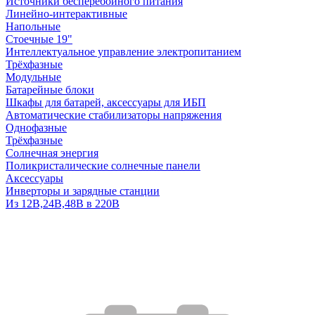
Источники бесперебойного питания
Линейно-интерактивные
Напольные
Стоечные 19"
Интеллектуальное управление электропитанием
Трёхфазные
Модульные
Батарейные блоки
Шкафы для батарей, аксессуары для ИБП
Автоматические стабилизаторы напряжения
Однофазные
Трёхфазные
Солнечная энергия
Поликристалические солнечные панели
Аксессуары
Инверторы и зарядные станции
Из 12В,24В,48В в 220В