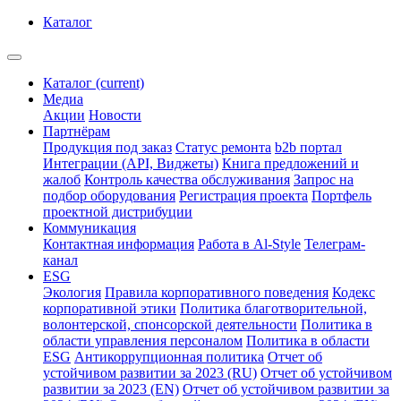
Каталог
Каталог
(current)
Медиа
Акции
Новости
Партнёрам
Продукция под заказ
Статус ремонта
b2b портал
Интеграции (API, Виджеты)
Книга предложений и
жалоб
Контроль качества обслуживания
Запрос на
подбор оборудования
Регистрация проекта
Портфель
проектной дистрибуции
Коммуникация
Контактная информация
Работа в Al-Style
Телеграм-
канал
ESG
Экология
Правила корпоративного поведения
Кодекс
корпоративной этики
Политика благотворительной,
волонтерской, спонсорской деятельности
Политика в
области управления персоналом
Политика в области
ESG
Антикоррупционная политика
Отчет об
устойчивом развитии за 2023 (RU)
Отчет об устойчивом
развитии за 2023 (EN)
Отчет об устойчивом развитии за