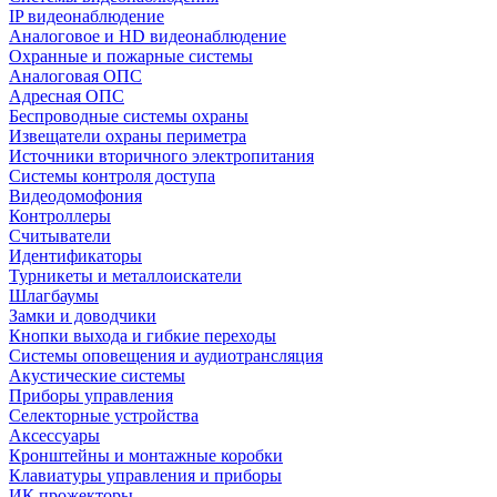
IP видеонаблюдение
Аналоговое и HD видеонаблюдение
Охранные и пожарные системы
Аналоговая ОПС
Адресная ОПС
Беспроводные системы охраны
Извещатели охраны периметра
Источники вторичного электропитания
Системы контроля доступа
Видеодомофония
Контроллеры
Считыватели
Идентификаторы
Турникеты и металлоискатели
Шлагбаумы
Замки и доводчики
Кнопки выхода и гибкие переходы
Системы оповещения и аудиотрансляция
Акустические системы
Приборы управления
Селекторные устройства
Аксессуары
Кронштейны и монтажные коробки
Клавиатуры управления и приборы
ИК прожекторы