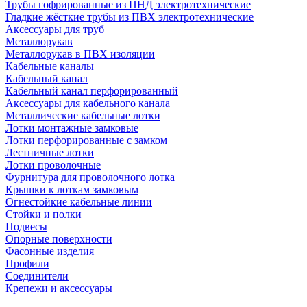
Трубы гофрированные из ПНД электротехнические
Гладкие жёсткие трубы из ПВХ электротехнические
Аксессуары для труб
Металлорукав
Металлорукав в ПВХ изоляции
Кабельные каналы
Кабельный канал
Кабельный канал перфорированный
Аксессуары для кабельного канала
Металлические кабельные лотки
Лотки монтажные замковые
Лотки перфорированные с замком
Лестничные лотки
Лотки проволочные
Фурнитура для проволочного лотка
Крышки к лоткам замковым
Огнестойкие кабельные линии
Стойки и полки
Подвесы
Опорные поверхности
Фасонные изделия
Профили
Соединители
Крепежи и аксессуары