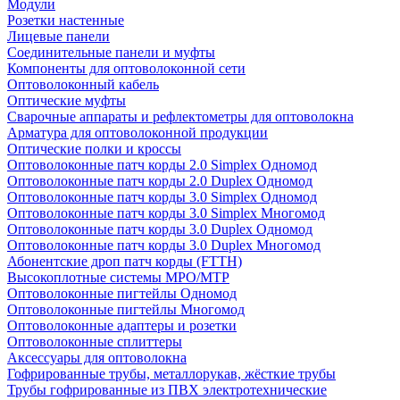
Модули
Розетки настенные
Лицевые панели
Соединительные панели и муфты
Компоненты для оптоволоконной сети
Оптоволоконный кабель
Оптические муфты
Сварочные аппараты и рефлектометры для оптоволокна
Арматура для оптоволоконной продукции
Оптические полки и кроссы
Оптоволоконные патч корды 2.0 Simplex Одномод
Оптоволоконные патч корды 2.0 Duplex Одномод
Оптоволоконные патч корды 3.0 Simplex Одномод
Оптоволоконные патч корды 3.0 Simplex Многомод
Оптоволоконные патч корды 3.0 Duplex Одномод
Оптоволоконные патч корды 3.0 Duplex Многомод
Абонентские дроп патч корды (FTTH)
Высокоплотные системы MPO/MTP
Оптоволоконные пигтейлы Одномод
Оптоволоконные пигтейлы Многомод
Оптоволоконные адаптеры и розетки
Оптоволоконные сплиттеры
Аксессуары для оптоволокна
Гофрированные трубы, металлорукав, жёсткие трубы
Трубы гофрированные из ПВХ электротехнические