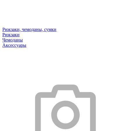
Рюкзаки, чемоданы, сумки
Рюкзаки
Чемоданы
Аксессуары