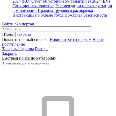
2024 (RU)
Отчет об устойчивом развитии за 2024 (EN)
Санкционная политика
Рекомендации по эксплуатации
и утилизации
Правила трудового распорядка
Инструкция по охране труда
Пожарная Безопасность
Войти
b2b портал
Закрыть
Показать полный список:
Новинки
Хиты продаж
Новое
поступление
Товарные группы
Бренды
Закрыть
Быстрый поиск по категориям: