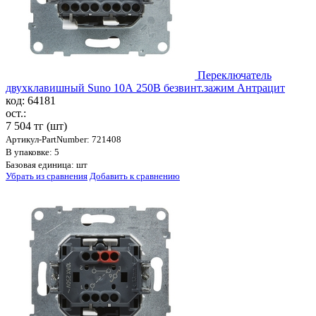
Переключатель
двухклавишный Suno 10А 250В безвинт.зажим Антрацит
код: 64181
ост.:
7 504 тг
(шт)
Артикул-PartNumber: 721408
В упаковке: 5
Базовая единица: шт
Убрать из сравнения
Добавить к сравнению