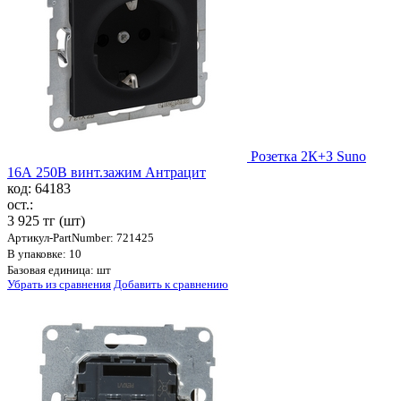
Розетка 2К+З Suno
16А 250В винт.зажим Антрацит
код: 64183
ост.:
3 925 тг
(шт)
Артикул-PartNumber: 721425
В упаковке: 10
Базовая единица: шт
Убрать из сравнения
Добавить к сравнению