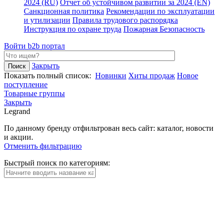
2024 (RU)
Отчет об устойчивом развитии за 2024 (EN)
Санкционная политика
Рекомендации по эксплуатации
и утилизации
Правила трудового распорядка
Инструкция по охране труда
Пожарная Безопасность
Войти
b2b портал
Закрыть
Показать полный список:
Новинки
Хиты продаж
Новое
поступление
Товарные группы
Закрыть
Legrand
По данному бренду отфильтрован весь сайт: каталог, новости
и акции.
Отменить фильтрацию
Быстрый поиск по категориям: