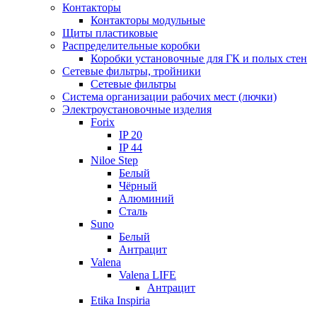
Контакторы
Контакторы модульные
Щиты пластиковые
Распределительные коробки
Коробки установочные для ГК и полых стен
Сетевые фильтры, тройники
Сетевые фильтры
Система организации рабочих мест (лючки)
Электроустановочные изделия
Forix
IP 20
IP 44
Niloe Step
Белый
Чёрный
Алюминий
Сталь
Suno
Белый
Антрацит
Valena
Valena LIFE
Антрацит
Etika Inspiria