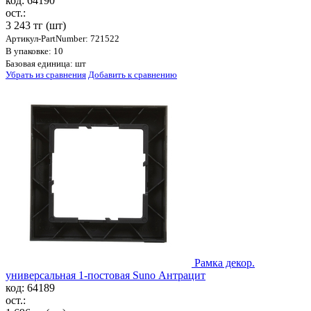
код: 64190
ост.:
3 243 тг
(шт)
Артикул-PartNumber: 721522
В упаковке: 10
Базовая единица: шт
Убрать из сравнения
Добавить к сравнению
Рамка декор.
универсальная 1-постовая Suno Антрацит
код: 64189
ост.: