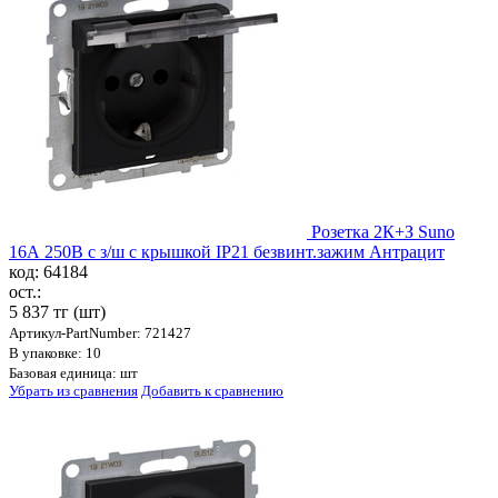
Розетка 2К+З Suno
16А 250В с з/ш с крышкой IP21 безвинт.зажим Антрацит
код: 64184
ост.:
5 837 тг
(шт)
Артикул-PartNumber: 721427
В упаковке: 10
Базовая единица: шт
Убрать из сравнения
Добавить к сравнению