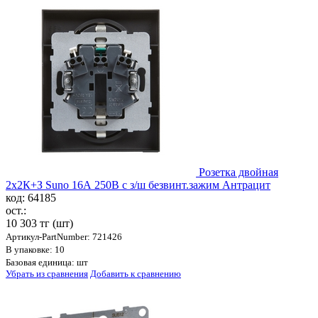
Розетка двойная
2х2К+З Suno 16А 250В с з/ш безвинт.зажим Антрацит
код: 64185
ост.:
10 303 тг
(шт)
Артикул-PartNumber: 721426
В упаковке: 10
Базовая единица: шт
Убрать из сравнения
Добавить к сравнению