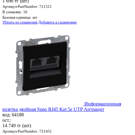
1 696 тг
(шт)
Артикул-PartNumber: 721521
В упаковке: 10
Базовая единица: шт
Убрать из сравнения
Добавить к сравнению
Информационная
розетка двойная Suno RJ45 Кат.5e UTP Антрацит
код: 64188
ост.:
14 749 тг
(шт)
Артикул-PartNumber: 721451