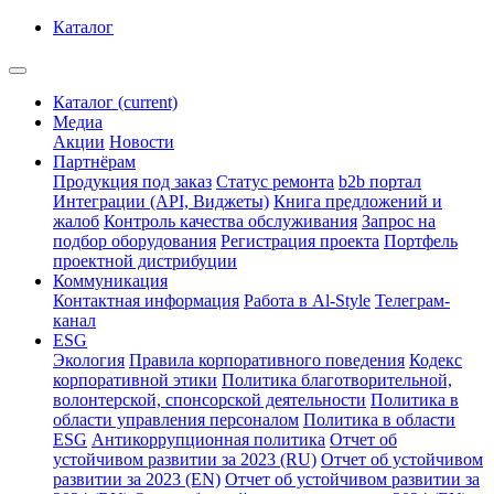
Каталог
Каталог
(current)
Медиа
Акции
Новости
Партнёрам
Продукция под заказ
Статус ремонта
b2b портал
Интеграции (API, Виджеты)
Книга предложений и
жалоб
Контроль качества обслуживания
Запрос на
подбор оборудования
Регистрация проекта
Портфель
проектной дистрибуции
Коммуникация
Контактная информация
Работа в Al-Style
Телеграм-
канал
ESG
Экология
Правила корпоративного поведения
Кодекс
корпоративной этики
Политика благотворительной,
волонтерской, спонсорской деятельности
Политика в
области управления персоналом
Политика в области
ESG
Антикоррупционная политика
Отчет об
устойчивом развитии за 2023 (RU)
Отчет об устойчивом
развитии за 2023 (EN)
Отчет об устойчивом развитии за