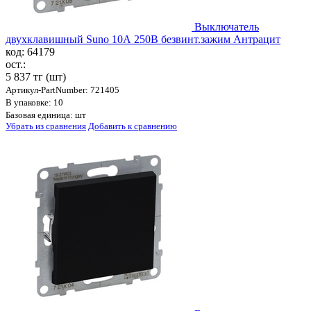
Выключатель
двухклавишный Suno 10А 250В безвинт.зажим Антрацит
код: 64179
ост.:
5 837 тг
(шт)
Артикул-PartNumber: 721405
В упаковке: 10
Базовая единица: шт
Убрать из сравнения
Добавить к сравнению