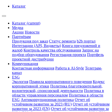
Каталог
Каталог
(current)
Медиа
Акции
Новости
Партнёрам
Продукция под заказ
Статус ремонта
b2b портал
Интеграции (API, Виджеты)
Книга предложений и
жалоб
Контроль качества обслуживания
Запрос на
подбор оборудования
Регистрация проекта
Портфель
проектной дистрибуции
Коммуникация
Контактная информация
Работа в Al-Style
Телеграм-
канал
ESG
Экология
Правила корпоративного поведения
Кодекс
корпоративной этики
Политика благотворительной,
волонтерской, спонсорской деятельности
Политика в
области управления персоналом
Политика в области
ESG
Антикоррупционная политика
Отчет об
устойчивом развитии за 2023 (RU)
Отчет об устойчивом
развитии за 2023 (EN)
Отчет об устойчивом развитии за