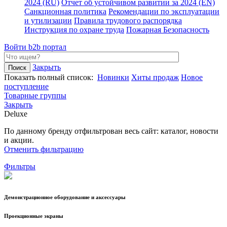
2024 (RU)
Отчет об устойчивом развитии за 2024 (EN)
Санкционная политика
Рекомендации по эксплуатации
и утилизации
Правила трудового распорядка
Инструкция по охране труда
Пожарная Безопасность
Войти
b2b портал
Закрыть
Показать полный список:
Новинки
Хиты продаж
Новое
поступление
Товарные группы
Закрыть
Deluxe
По данному бренду отфильтрован весь сайт: каталог, новости
и акции.
Отменить фильтрацию
Фильтры
Демонстрационное оборудование и аксессуары
Проекционные экраны