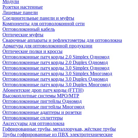
Модули
Розетки настенные
Лицевые панели
Соединительные панели и муфты
Компоненты для оптоволоконной сети
Оптоволоконный кабель
Оптические муфты
Сварочные аппараты и рефлектометры для оптоволокна
Арматура для оптоволоконной продукции
Оптические полки и кроссы
Оптоволоконные патч корды 2.0 Simplex Одномод
Оптоволоконные патч корды 2.0 Duplex Одномод
Оптоволоконные патч корды 3.0 Simplex Одномод
Оптоволоконные патч корды 3.0 Simplex Многомод
Оптоволоконные патч корды 3.0 Duplex Одномод
Оптоволоконные патч корды 3.0 Duplex Многомод
Абонентские дроп патч корды (FTTH)
Высокоплотные системы MPO/MTP
Оптоволоконные пигтейлы Одномод
Оптоволоконные пигтейлы Многомод
Оптоволоконные адаптеры и розетки
Оптоволоконные сплиттеры
Аксессуары для оптоволокна
Гофрированные трубы, металлорукав, жёсткие трубы
Трубы гофрированные из ПВХ электротехнические