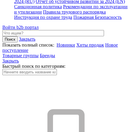
2024 (RU)
Отчет об устойчивом развитии за 2024 (EN)
Санкционная политика
Рекомендации по эксплуатации
и утилизации
Правила трудового распорядка
Инструкция по охране труда
Пожарная Безопасность
Войти
b2b портал
Закрыть
Показать полный список:
Новинки
Хиты продаж
Новое
поступление
Товарные группы
Бренды
Закрыть
Быстрый поиск по категориям: