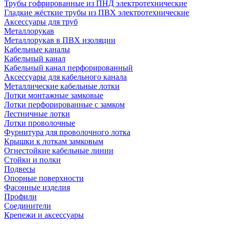
Трубы гофрированные из ПНД электротехнические
Гладкие жёсткие трубы из ПВХ электротехнические
Аксессуары для труб
Металлорукав
Металлорукав в ПВХ изоляции
Кабельные каналы
Кабельный канал
Кабельный канал перфорированный
Аксессуары для кабельного канала
Металлические кабельные лотки
Лотки монтажные замковые
Лотки перфорированные с замком
Лестничные лотки
Лотки проволочные
Фурнитура для проволочного лотка
Крышки к лоткам замковым
Огнестойкие кабельные линии
Стойки и полки
Подвесы
Опорные поверхности
Фасонные изделия
Профили
Соединители
Крепежи и аксессуары