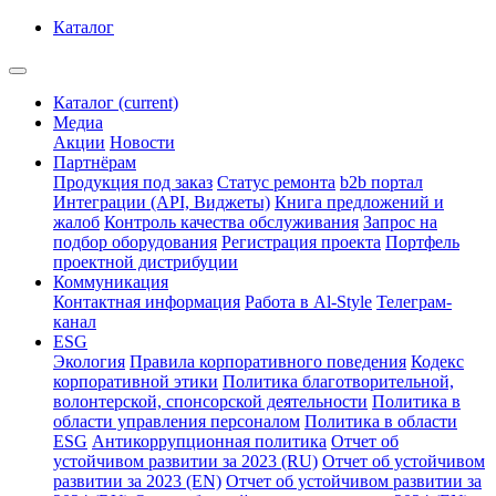
Каталог
Каталог
(current)
Медиа
Акции
Новости
Партнёрам
Продукция под заказ
Статус ремонта
b2b портал
Интеграции (API, Виджеты)
Книга предложений и
жалоб
Контроль качества обслуживания
Запрос на
подбор оборудования
Регистрация проекта
Портфель
проектной дистрибуции
Коммуникация
Контактная информация
Работа в Al-Style
Телеграм-
канал
ESG
Экология
Правила корпоративного поведения
Кодекс
корпоративной этики
Политика благотворительной,
волонтерской, спонсорской деятельности
Политика в
области управления персоналом
Политика в области
ESG
Антикоррупционная политика
Отчет об
устойчивом развитии за 2023 (RU)
Отчет об устойчивом
развитии за 2023 (EN)
Отчет об устойчивом развитии за