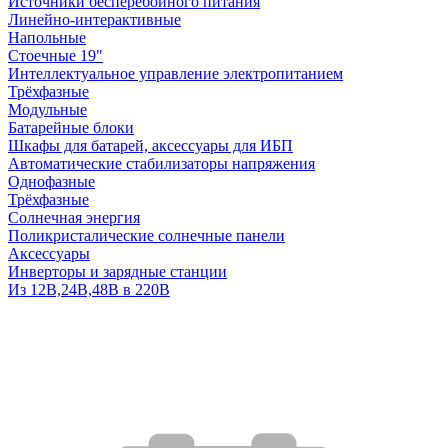
Источники бесперебойного питания
Линейно-интерактивные
Напольные
Стоечные 19"
Интеллектуальное управление электропитанием
Трёхфазные
Модульные
Батарейные блоки
Шкафы для батарей, аксессуары для ИБП
Автоматические стабилизаторы напряжения
Однофазные
Трёхфазные
Солнечная энергия
Поликристалические солнечные панели
Аксессуары
Инверторы и зарядные станции
Из 12В,24В,48В в 220В