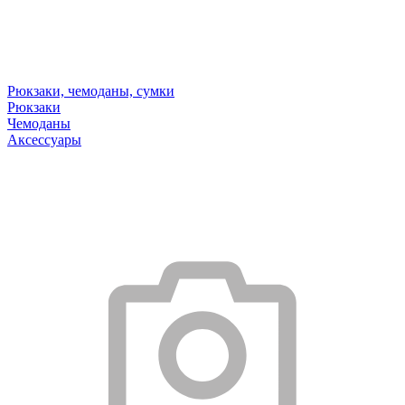
Рюкзаки, чемоданы, сумки
Рюкзаки
Чемоданы
Аксессуары