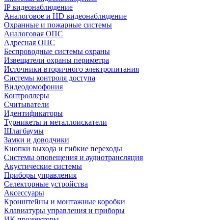
IP видеонаблюдение
Аналоговое и HD видеонаблюдение
Охранные и пожарные системы
Аналоговая ОПС
Адресная ОПС
Беспроводные системы охраны
Извещатели охраны периметра
Источники вторичного электропитания
Системы контроля доступа
Видеодомофония
Контроллеры
Считыватели
Идентификаторы
Турникеты и металлоискатели
Шлагбаумы
Замки и доводчики
Кнопки выхода и гибкие переходы
Системы оповещения и аудиотрансляция
Акустические системы
Приборы управления
Селекторные устройства
Аксессуары
Кронштейны и монтажные коробки
Клавиатуры управления и приборы
ИК прожекторы