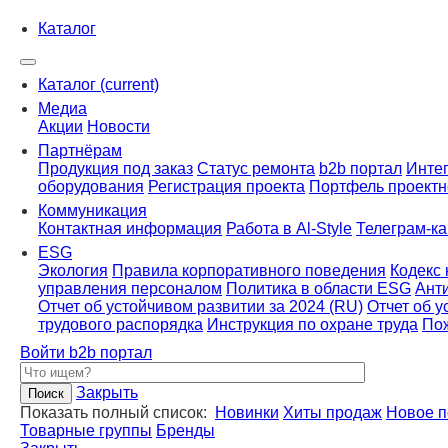
Каталог
Каталог
(current)
Медиа
Акции
Новости
Партнёрам
Продукция под заказ
Статус ремонта
b2b портал
Интег
оборудования
Регистрация проекта
Портфель проектн
Коммуникация
Контактная информация
Работа в Al-Style
Телеграм-к
ESG
Экология
Правила корпоративного поведения
Кодекс 
управления персоналом
Политика в области ESG
Ант
Отчет об устойчивом развитии за 2024 (RU)
Отчет об у
трудового распорядка
Инструкция по охране труда
По
Войти
b2b портал
Закрыть
Показать полный список:
Новинки
Хиты продаж
Новое п
Товарные группы
Бренды