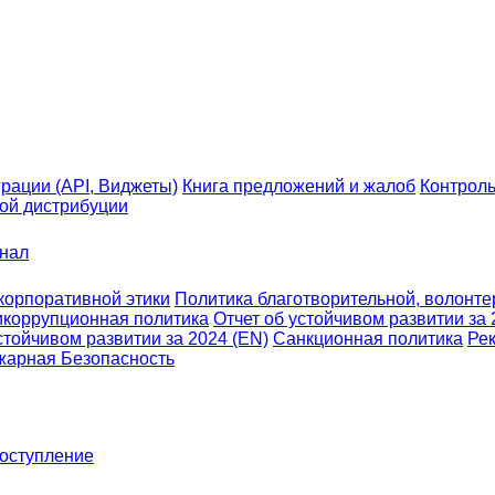
рации (API, Виджеты)
Книга предложений и жалоб
Контроль
ой дистрибуции
анал
корпоративной этики
Политика благотворительной, волонтер
икоррупционная политика
Отчет об устойчивом развитии за 
стойчивом развитии за 2024 (EN)
Санкционная политика
Рек
жарная Безопасность
оступление