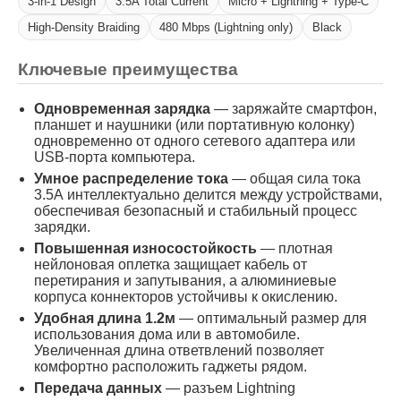
3-in-1 Design
3.5A Total Current
Micro + Lightning + Type-C
High-Density Braiding
480 Mbps (Lightning only)
Black
Ключевые преимущества
Одновременная зарядка
— заряжайте смартфон,
планшет и наушники (или портативную колонку)
одновременно от одного сетевого адаптера или
USB-порта компьютера.
Умное распределение тока
— общая сила тока
3.5А интеллектуально делится между устройствами,
обеспечивая безопасный и стабильный процесс
зарядки.
Повышенная износостойкость
— плотная
нейлоновая оплетка защищает кабель от
перетирания и запутывания, а алюминиевые
корпуса коннекторов устойчивы к окислению.
Удобная длина 1.2м
— оптимальный размер для
использования дома или в автомобиле.
Увеличенная длина ответвлений позволяет
комфортно расположить гаджеты рядом.
Передача данных
— разъем Lightning