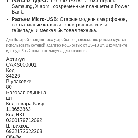
Разъем Type-C:
iPhone 15/16/17, смартфоны
Samsung, Xiaomi, современные планшеты и Power
Bank.
Разъем Micro-USB:
Старые модели смартфонов,
портативные колонки, электронные книги,
геймпады и мелкая бытовая техника.
Для быстрой зарядки трех устройств одновременно рекомендуется
использовать сетевой адаптер мощностью от 15–18 Вт. В комплекте
идет удобный ремешок-липучка для хранения.
Артикул
CAXS000001
Код
84226
В упаковке
80
Базовая единица
шт
Код товара Kaspi
113653863
Код НКТ
0200179712692
Штрихкод
6932172622268
Объём