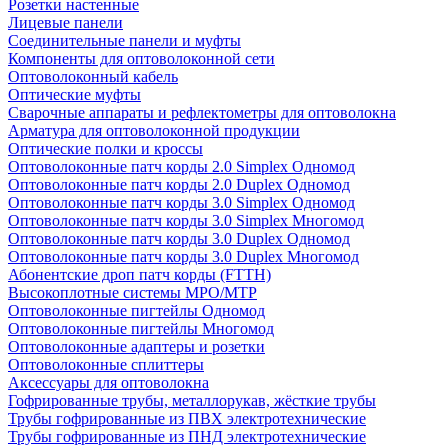
Розетки настенные
Лицевые панели
Соединительные панели и муфты
Компоненты для оптоволоконной сети
Оптоволоконный кабель
Оптические муфты
Сварочные аппараты и рефлектометры для оптоволокна
Арматура для оптоволоконной продукции
Оптические полки и кроссы
Оптоволоконные патч корды 2.0 Simplex Одномод
Оптоволоконные патч корды 2.0 Duplex Одномод
Оптоволоконные патч корды 3.0 Simplex Одномод
Оптоволоконные патч корды 3.0 Simplex Многомод
Оптоволоконные патч корды 3.0 Duplex Одномод
Оптоволоконные патч корды 3.0 Duplex Многомод
Абонентские дроп патч корды (FTTH)
Высокоплотные системы MPO/MTP
Оптоволоконные пигтейлы Одномод
Оптоволоконные пигтейлы Многомод
Оптоволоконные адаптеры и розетки
Оптоволоконные сплиттеры
Аксессуары для оптоволокна
Гофрированные трубы, металлорукав, жёсткие трубы
Трубы гофрированные из ПВХ электротехнические
Трубы гофрированные из ПНД электротехнические