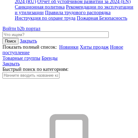
2024 (RU)
Отчет об устойчивом развитии за 2024 (EN)
Санкционная политика
Рекомендации по эксплуатации
и утилизации
Правила трудового распорядка
Инструкция по охране труда
Пожарная Безопасность
Войти
b2b портал
Закрыть
Показать полный список:
Новинки
Хиты продаж
Новое
поступление
Товарные группы
Бренды
Закрыть
Быстрый поиск по категориям: