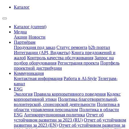
Каталог
Каталог
(current)
Медиа
Акции
Новости
Партнёрам
Продукция под заказ
Статус ремонта
b2b портал
Интеграции (API, Виджеты)
Книга предложений и
жалоб
Контроль качества обслуживания
Запрос на
подбор оборудования
Регистрация проекта
Портфель
проектной дистрибуции
Коммуникация
Контактная информация
Работа в Al-Style
Телеграм-
канал
ESG
Экология
Правила корпоративного поведения
Кодекс
корпоративной этики
Политика благотворительной,
волонтерской, спонсорской деятельности
Политика в
области управления персоналом
Политика в области
ESG
Антикоррупционная политика
Отчет об
устойчивом развитии за 2023 (RU)
Отчет об устойчивом
развитии за 2023 (EN)
Отчет об устойчивом развитии за