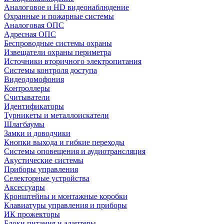
Аналоговое и HD видеонаблюдение
Охранные и пожарные системы
Аналоговая ОПС
Адресная ОПС
Беспроводные системы охраны
Извещатели охраны периметра
Источники вторичного электропитания
Системы контроля доступа
Видеодомофония
Контроллеры
Считыватели
Идентификаторы
Турникеты и металлоискатели
Шлагбаумы
Замки и доводчики
Кнопки выхода и гибкие переходы
Системы оповещения и аудиотрансляция
Акустические системы
Приборы управления
Селекторные устройства
Аксессуары
Кронштейны и монтажные коробки
Клавиатуры управления и приборы
ИК прожекторы
Блоки питания и адаптеры