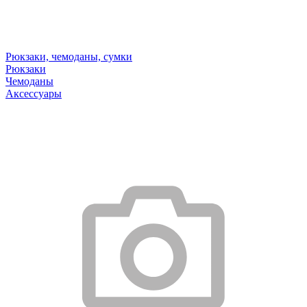
Рюкзаки, чемоданы, сумки
Рюкзаки
Чемоданы
Аксессуары