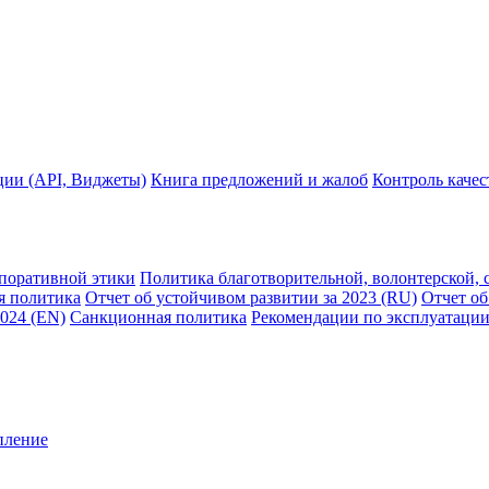
ции (API, Виджеты)
Книга предложений и жалоб
Контроль каче
рпоративной этики
Политика благотворительной, волонтерской, 
я политика
Отчет об устойчивом развитии за 2023 (RU)
Отчет об
2024 (EN)
Санкционная политика
Рекомендации по эксплуатации
пление