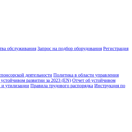
ства обслуживания
Запрос на подбор оборудования
Регистрация
спонсорской деятельности
Политика в области управления
 устойчивом развитии за 2023 (EN)
Отчет об устойчивом
 и утилизации
Правила трудового распорядка
Инструкция по