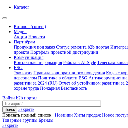
Каталог
Каталог
(current)
Медиа
Акции
Новости
Партнёрам
Продукция под заказ
Статус ремонта
b2b портал
Интегра
проекта
Портфель проектной дистрибуции
Коммуникация
Контактная информация
Работа в Al-Style
Телеграм-канал
ESG
Экология
Правила корпоративного поведения
Кодекс ко
персоналом
Политика в области ESG
Антикоррупционна
развитии за 2024 (RU)
Отчет об устойчивом развитии за 
охране труда
Пожарная Безопасность
Войти
b2b портал
Закрыть
Показать полный список:
Новинки
Хиты продаж
Новое посту
Товарные группы
Бренды
Закрыть