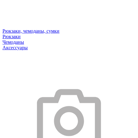
Рюкзаки, чемоданы, сумки
Рюкзаки
Чемоданы
Аксессуары