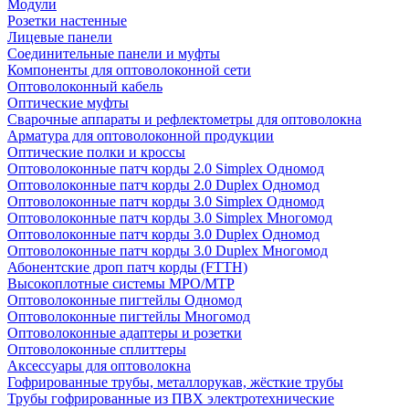
Модули
Розетки настенные
Лицевые панели
Соединительные панели и муфты
Компоненты для оптоволоконной сети
Оптоволоконный кабель
Оптические муфты
Сварочные аппараты и рефлектометры для оптоволокна
Арматура для оптоволоконной продукции
Оптические полки и кроссы
Оптоволоконные патч корды 2.0 Simplex Одномод
Оптоволоконные патч корды 2.0 Duplex Одномод
Оптоволоконные патч корды 3.0 Simplex Одномод
Оптоволоконные патч корды 3.0 Simplex Многомод
Оптоволоконные патч корды 3.0 Duplex Одномод
Оптоволоконные патч корды 3.0 Duplex Многомод
Абонентские дроп патч корды (FTTH)
Высокоплотные системы MPO/MTP
Оптоволоконные пигтейлы Одномод
Оптоволоконные пигтейлы Многомод
Оптоволоконные адаптеры и розетки
Оптоволоконные сплиттеры
Аксессуары для оптоволокна
Гофрированные трубы, металлорукав, жёсткие трубы
Трубы гофрированные из ПВХ электротехнические