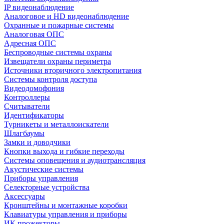
IP видеонаблюдение
Аналоговое и HD видеонаблюдение
Охранные и пожарные системы
Аналоговая ОПС
Адресная ОПС
Беспроводные системы охраны
Извещатели охраны периметра
Источники вторичного электропитания
Системы контроля доступа
Видеодомофония
Контроллеры
Считыватели
Идентификаторы
Турникеты и металлоискатели
Шлагбаумы
Замки и доводчики
Кнопки выхода и гибкие переходы
Системы оповещения и аудиотрансляция
Акустические системы
Приборы управления
Селекторные устройства
Аксессуары
Кронштейны и монтажные коробки
Клавиатуры управления и приборы
ИК прожекторы