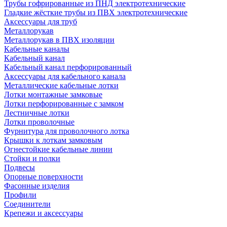
Трубы гофрированные из ПНД электротехнические
Гладкие жёсткие трубы из ПВХ электротехнические
Аксессуары для труб
Металлорукав
Металлорукав в ПВХ изоляции
Кабельные каналы
Кабельный канал
Кабельный канал перфорированный
Аксессуары для кабельного канала
Металлические кабельные лотки
Лотки монтажные замковые
Лотки перфорированные с замком
Лестничные лотки
Лотки проволочные
Фурнитура для проволочного лотка
Крышки к лоткам замковым
Огнестойкие кабельные линии
Стойки и полки
Подвесы
Опорные поверхности
Фасонные изделия
Профили
Соединители
Крепежи и аксессуары