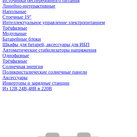
Источники бесперебойного питания
Линейно-интерактивные
Напольные
Стоечные 19"
Интеллектуальное управление электропитанием
Трёхфазные
Модульные
Батарейные блоки
Шкафы для батарей, аксессуары для ИБП
Автоматические стабилизаторы напряжения
Однофазные
Трёхфазные
Солнечная энергия
Поликристалические солнечные панели
Аксессуары
Инверторы и зарядные станции
Из 12В,24В,48В в 220В