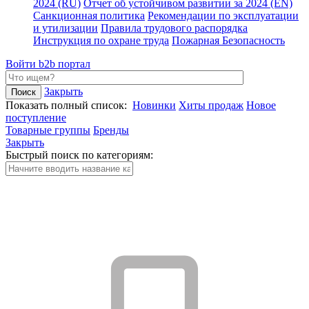
2024 (RU)
Отчет об устойчивом развитии за 2024 (EN)
Санкционная политика
Рекомендации по эксплуатации
и утилизации
Правила трудового распорядка
Инструкция по охране труда
Пожарная Безопасность
Войти
b2b портал
Закрыть
Показать полный список:
Новинки
Хиты продаж
Новое
поступление
Товарные группы
Бренды
Закрыть
Быстрый поиск по категориям: