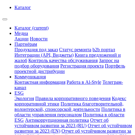
Каталог
Каталог
(current)
Медиа
Акции
Новости
Партнёрам
Продукция под заказ
Статус ремонта
b2b портал
Интеграции (API, Виджеты)
Книга предложений и
жалоб
Контроль качества обслуживания
Запрос на
подбор оборудования
Регистрация проекта
Портфель
проектной дистрибуции
Коммуникация
Контактная информация
Работа в Al-Style
Телеграм-
канал
ESG
Экология
Правила корпоративного поведения
Кодекс
корпоративной этики
Политика благотворительной,
волонтерской, спонсорской деятельности
Политика в
области управления персоналом
Политика в области
ESG
Антикоррупционная политика
Отчет об
устойчивом развитии за 2023 (RU)
Отчет об устойчивом
развитии за 2023 (EN)
Отчет об устойчивом развитии за