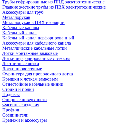
Трубы гофрированные из ПНД электротехнические
Гладкие жёсткие трубы из ПВХ электротехнические
Аксессуары для труб
Металлорукав
Металлорукав в ПВХ изоляции
Кабельные каналы
Кабельный канал
Кабельный канал перфорированный
Аксессуары для кабельного канала
Металлические кабельные лотки
Лотки монтажные замковые
Лотки перфорированные с замком
Лестничные лотки
Лотки проволочные
Фурнитура для проволочного лотка
Крышки к лоткам замковым
Огнестойкие кабельные линии
Стойки и полки
Подвесы
Опорные поверхности
Фасонные изделия
Профили
Соединители
Крепежи и аксессуары