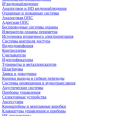
IP видеонаблюдение
Аналоговое и HD видеонаблюдение
Охранные и пожарные системы
Аналоговая ОПС
Адресная ОПС
Беспроводные системы охраны
Извещатели охраны периметра
Источники вторичного электропитания
Системы контроля доступа
Видеодомофония
Контроллеры
Считыватели
Идентификаторы
Турникеты и металлоискатели
Шлагбаумы
Замки и доводчики
Кнопки выхода и гибкие переходы
Системы оповещения и аудиотрансляция
Акустические системы
Приборы управления
Селекторные устройства
Аксессуары
Кронштейны и монтажные коробки
Клавиатуры управления и приборы
ИК прожекторы