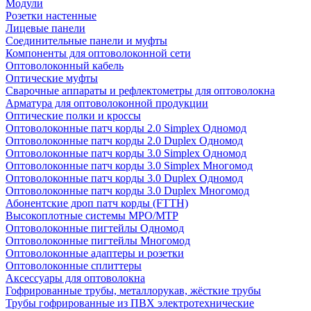
Модули
Розетки настенные
Лицевые панели
Соединительные панели и муфты
Компоненты для оптоволоконной сети
Оптоволоконный кабель
Оптические муфты
Сварочные аппараты и рефлектометры для оптоволокна
Арматура для оптоволоконной продукции
Оптические полки и кроссы
Оптоволоконные патч корды 2.0 Simplex Одномод
Оптоволоконные патч корды 2.0 Duplex Одномод
Оптоволоконные патч корды 3.0 Simplex Одномод
Оптоволоконные патч корды 3.0 Simplex Многомод
Оптоволоконные патч корды 3.0 Duplex Одномод
Оптоволоконные патч корды 3.0 Duplex Многомод
Абонентские дроп патч корды (FTTH)
Высокоплотные системы MPO/MTP
Оптоволоконные пигтейлы Одномод
Оптоволоконные пигтейлы Многомод
Оптоволоконные адаптеры и розетки
Оптоволоконные сплиттеры
Аксессуары для оптоволокна
Гофрированные трубы, металлорукав, жёсткие трубы
Трубы гофрированные из ПВХ электротехнические