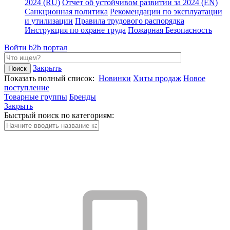
2024 (RU)
Отчет об устойчивом развитии за 2024 (EN)
Санкционная политика
Рекомендации по эксплуатации
и утилизации
Правила трудового распорядка
Инструкция по охране труда
Пожарная Безопасность
Войти
b2b портал
Закрыть
Показать полный список:
Новинки
Хиты продаж
Новое
поступление
Товарные группы
Бренды
Закрыть
Быстрый поиск по категориям: