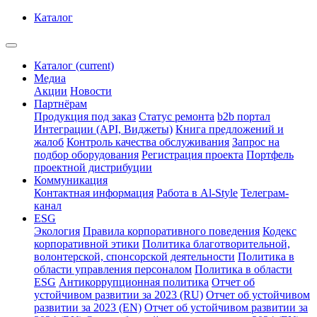
Каталог
Каталог
(current)
Медиа
Акции
Новости
Партнёрам
Продукция под заказ
Статус ремонта
b2b портал
Интеграции (API, Виджеты)
Книга предложений и
жалоб
Контроль качества обслуживания
Запрос на
подбор оборудования
Регистрация проекта
Портфель
проектной дистрибуции
Коммуникация
Контактная информация
Работа в Al-Style
Телеграм-
канал
ESG
Экология
Правила корпоративного поведения
Кодекс
корпоративной этики
Политика благотворительной,
волонтерской, спонсорской деятельности
Политика в
области управления персоналом
Политика в области
ESG
Антикоррупционная политика
Отчет об
устойчивом развитии за 2023 (RU)
Отчет об устойчивом
развитии за 2023 (EN)
Отчет об устойчивом развитии за