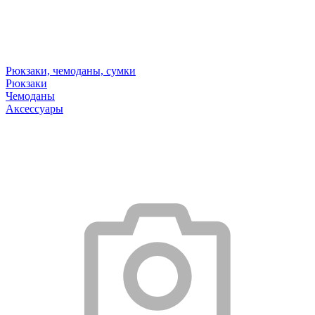
Рюкзаки, чемоданы, сумки
Рюкзаки
Чемоданы
Аксессуары