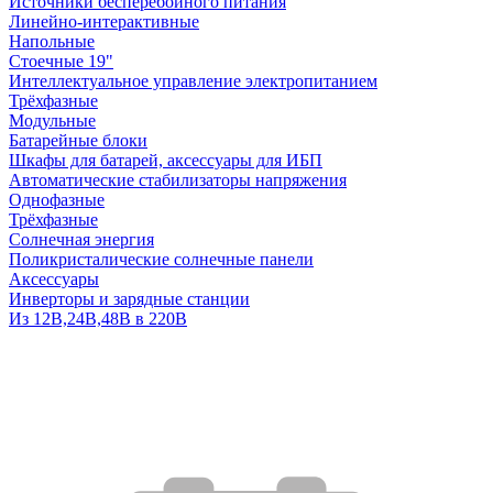
Источники бесперебойного питания
Линейно-интерактивные
Напольные
Стоечные 19"
Интеллектуальное управление электропитанием
Трёхфазные
Модульные
Батарейные блоки
Шкафы для батарей, аксессуары для ИБП
Автоматические стабилизаторы напряжения
Однофазные
Трёхфазные
Солнечная энергия
Поликристалические солнечные панели
Аксессуары
Инверторы и зарядные станции
Из 12В,24В,48В в 220В