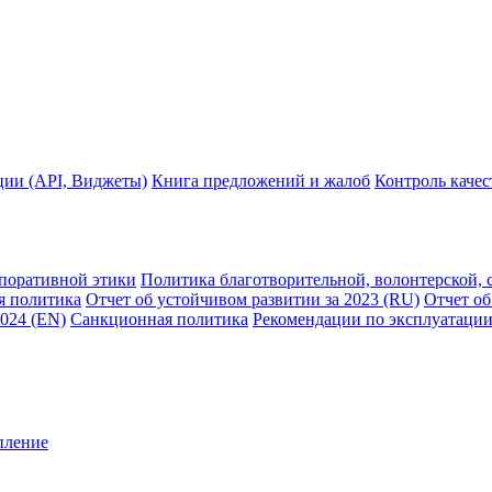
ции (API, Виджеты)
Книга предложений и жалоб
Контроль каче
рпоративной этики
Политика благотворительной, волонтерской, 
я политика
Отчет об устойчивом развитии за 2023 (RU)
Отчет об
2024 (EN)
Санкционная политика
Рекомендации по эксплуатации
пление