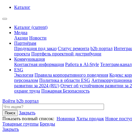
Каталог
Каталог
(current)
Медиа
Акции
Новости
Партнёрам
Продукция под заказ
Статус ремонта
b2b портал
Интегра
проекта
Портфель проектной дистрибуции
Коммуникация
Контактная информация
Работа в Al-Style
Телеграм-канал
ESG
Экология
Правила корпоративного поведения
Кодекс ко
персоналом
Политика в области ESG
Антикоррупционна
развитии за 2024 (RU)
Отчет об устойчивом развитии за 
охране труда
Пожарная Безопасность
Войти
b2b портал
Закрыть
Показать полный список:
Новинки
Хиты продаж
Новое посту
Товарные группы
Бренды
Закрыть