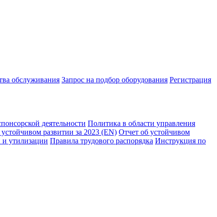
ства обслуживания
Запрос на подбор оборудования
Регистрация
спонсорской деятельности
Политика в области управления
 устойчивом развитии за 2023 (EN)
Отчет об устойчивом
 и утилизации
Правила трудового распорядка
Инструкция по