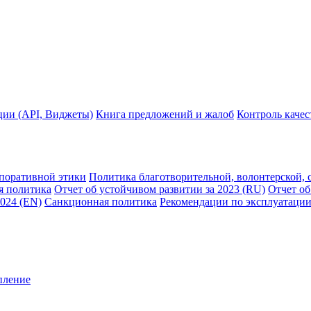
ции (API, Виджеты)
Книга предложений и жалоб
Контроль каче
рпоративной этики
Политика благотворительной, волонтерской, 
я политика
Отчет об устойчивом развитии за 2023 (RU)
Отчет об
2024 (EN)
Санкционная политика
Рекомендации по эксплуатации
пление