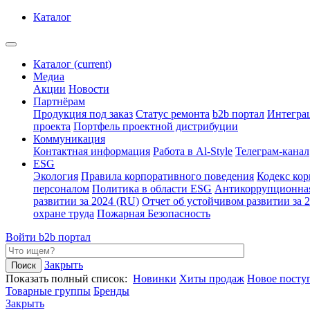
Каталог
Каталог
(current)
Медиа
Акции
Новости
Партнёрам
Продукция под заказ
Статус ремонта
b2b портал
Интегра
проекта
Портфель проектной дистрибуции
Коммуникация
Контактная информация
Работа в Al-Style
Телеграм-канал
ESG
Экология
Правила корпоративного поведения
Кодекс ко
персоналом
Политика в области ESG
Антикоррупционна
развитии за 2024 (RU)
Отчет об устойчивом развитии за 
охране труда
Пожарная Безопасность
Войти
b2b портал
Закрыть
Показать полный список:
Новинки
Хиты продаж
Новое посту
Товарные группы
Бренды
Закрыть