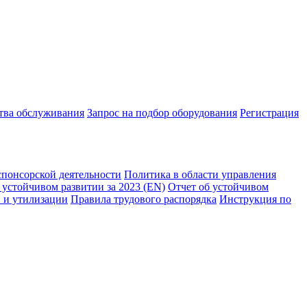
ства обслуживания
Запрос на подбор оборудования
Регистрация
спонсорской деятельности
Политика в области управления
 устойчивом развитии за 2023 (EN)
Отчет об устойчивом
 и утилизации
Правила трудового распорядка
Инструкция по