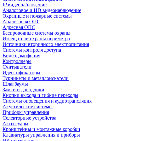
IP видеонаблюдение
Аналоговое и HD видеонаблюдение
Охранные и пожарные системы
Аналоговая ОПС
Адресная ОПС
Беспроводные системы охраны
Извещатели охраны периметра
Источники вторичного электропитания
Системы контроля доступа
Видеодомофония
Контроллеры
Считыватели
Идентификаторы
Турникеты и металлоискатели
Шлагбаумы
Замки и доводчики
Кнопки выхода и гибкие переходы
Системы оповещения и аудиотрансляция
Акустические системы
Приборы управления
Селекторные устройства
Аксессуары
Кронштейны и монтажные коробки
Клавиатуры управления и приборы
ИК прожекторы