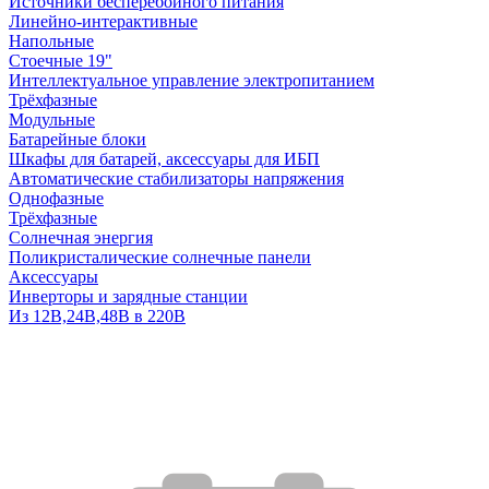
Источники бесперебойного питания
Линейно-интерактивные
Напольные
Стоечные 19"
Интеллектуальное управление электропитанием
Трёхфазные
Модульные
Батарейные блоки
Шкафы для батарей, аксессуары для ИБП
Автоматические стабилизаторы напряжения
Однофазные
Трёхфазные
Солнечная энергия
Поликристалические солнечные панели
Аксессуары
Инверторы и зарядные станции
Из 12В,24В,48В в 220В