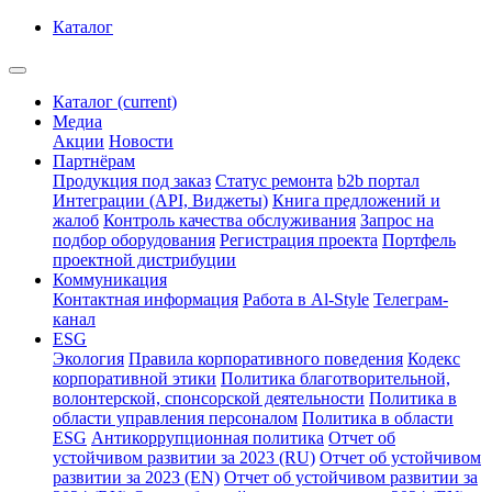
Каталог
Каталог
(current)
Медиа
Акции
Новости
Партнёрам
Продукция под заказ
Статус ремонта
b2b портал
Интеграции (API, Виджеты)
Книга предложений и
жалоб
Контроль качества обслуживания
Запрос на
подбор оборудования
Регистрация проекта
Портфель
проектной дистрибуции
Коммуникация
Контактная информация
Работа в Al-Style
Телеграм-
канал
ESG
Экология
Правила корпоративного поведения
Кодекс
корпоративной этики
Политика благотворительной,
волонтерской, спонсорской деятельности
Политика в
области управления персоналом
Политика в области
ESG
Антикоррупционная политика
Отчет об
устойчивом развитии за 2023 (RU)
Отчет об устойчивом
развитии за 2023 (EN)
Отчет об устойчивом развитии за