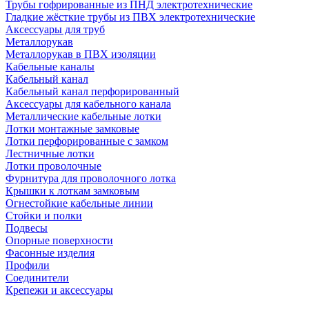
Трубы гофрированные из ПНД электротехнические
Гладкие жёсткие трубы из ПВХ электротехнические
Аксессуары для труб
Металлорукав
Металлорукав в ПВХ изоляции
Кабельные каналы
Кабельный канал
Кабельный канал перфорированный
Аксессуары для кабельного канала
Металлические кабельные лотки
Лотки монтажные замковые
Лотки перфорированные с замком
Лестничные лотки
Лотки проволочные
Фурнитура для проволочного лотка
Крышки к лоткам замковым
Огнестойкие кабельные линии
Стойки и полки
Подвесы
Опорные поверхности
Фасонные изделия
Профили
Соединители
Крепежи и аксессуары