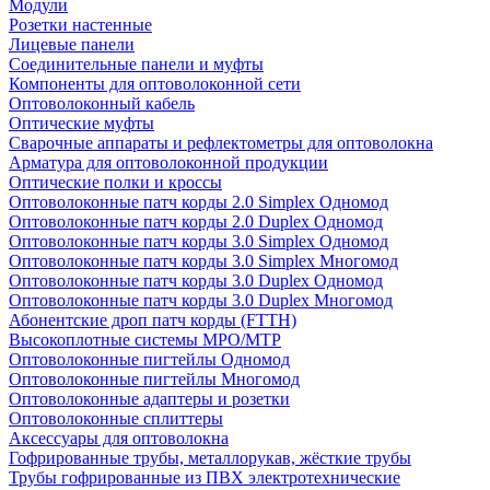
Модули
Розетки настенные
Лицевые панели
Соединительные панели и муфты
Компоненты для оптоволоконной сети
Оптоволоконный кабель
Оптические муфты
Сварочные аппараты и рефлектометры для оптоволокна
Арматура для оптоволоконной продукции
Оптические полки и кроссы
Оптоволоконные патч корды 2.0 Simplex Одномод
Оптоволоконные патч корды 2.0 Duplex Одномод
Оптоволоконные патч корды 3.0 Simplex Одномод
Оптоволоконные патч корды 3.0 Simplex Многомод
Оптоволоконные патч корды 3.0 Duplex Одномод
Оптоволоконные патч корды 3.0 Duplex Многомод
Абонентские дроп патч корды (FTTH)
Высокоплотные системы MPO/MTP
Оптоволоконные пигтейлы Одномод
Оптоволоконные пигтейлы Многомод
Оптоволоконные адаптеры и розетки
Оптоволоконные сплиттеры
Аксессуары для оптоволокна
Гофрированные трубы, металлорукав, жёсткие трубы
Трубы гофрированные из ПВХ электротехнические