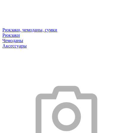
Рюкзаки, чемоданы, сумки
Рюкзаки
Чемоданы
Аксессуары