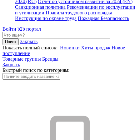
2024 (RU)
Отчет об устойчивом развитии за 2024 (EN)
Санкционная политика
Рекомендации по эксплуатации
и утилизации
Правила трудового распорядка
Инструкция по охране труда
Пожарная Безопасность
Войти
b2b портал
Закрыть
Показать полный список:
Новинки
Хиты продаж
Новое
поступление
Товарные группы
Бренды
Закрыть
Быстрый поиск по категориям: