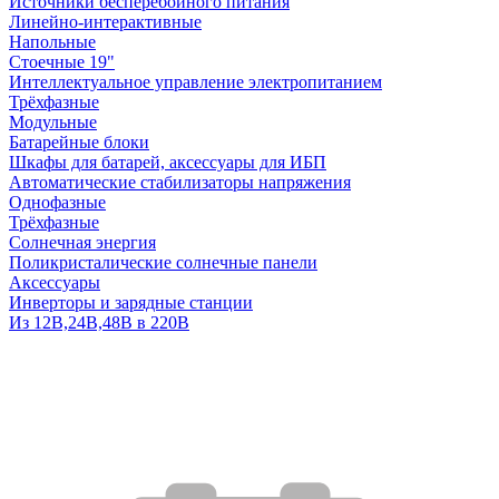
Источники бесперебойного питания
Линейно-интерактивные
Напольные
Стоечные 19"
Интеллектуальное управление электропитанием
Трёхфазные
Модульные
Батарейные блоки
Шкафы для батарей, аксессуары для ИБП
Автоматические стабилизаторы напряжения
Однофазные
Трёхфазные
Солнечная энергия
Поликристалические солнечные панели
Аксессуары
Инверторы и зарядные станции
Из 12В,24В,48В в 220В