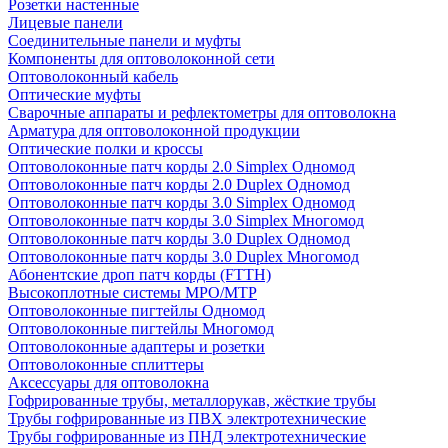
Розетки настенные
Лицевые панели
Соединительные панели и муфты
Компоненты для оптоволоконной сети
Оптоволоконный кабель
Оптические муфты
Сварочные аппараты и рефлектометры для оптоволокна
Арматура для оптоволоконной продукции
Оптические полки и кроссы
Оптоволоконные патч корды 2.0 Simplex Одномод
Оптоволоконные патч корды 2.0 Duplex Одномод
Оптоволоконные патч корды 3.0 Simplex Одномод
Оптоволоконные патч корды 3.0 Simplex Многомод
Оптоволоконные патч корды 3.0 Duplex Одномод
Оптоволоконные патч корды 3.0 Duplex Многомод
Абонентские дроп патч корды (FTTH)
Высокоплотные системы MPO/MTP
Оптоволоконные пигтейлы Одномод
Оптоволоконные пигтейлы Многомод
Оптоволоконные адаптеры и розетки
Оптоволоконные сплиттеры
Аксессуары для оптоволокна
Гофрированные трубы, металлорукав, жёсткие трубы
Трубы гофрированные из ПВХ электротехнические
Трубы гофрированные из ПНД электротехнические