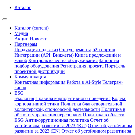
Каталог
Каталог
(current)
Медиа
Акции
Новости
Партнёрам
Продукция под заказ
Статус ремонта
b2b портал
Интеграции (API, Виджеты)
Книга предложений и
жалоб
Контроль качества обслуживания
Запрос на
подбор оборудования
Регистрация проекта
Портфель
проектной дистрибуции
Коммуникация
Контактная информация
Работа в Al-Style
Телеграм-
канал
ESG
Экология
Правила корпоративного поведения
Кодекс
корпоративной этики
Политика благотворительной,
волонтерской, спонсорской деятельности
Политика в
области управления персоналом
Политика в области
ESG
Антикоррупционная политика
Отчет об
устойчивом развитии за 2023 (RU)
Отчет об устойчивом
развитии за 2023 (EN)
Отчет об устойчивом развитии за