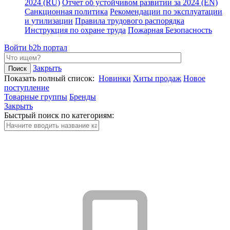
2024 (RU)
Отчет об устойчивом развитии за 2024 (EN)
Санкционная политика
Рекомендации по эксплуатации
и утилизации
Правила трудового распорядка
Инструкция по охране труда
Пожарная Безопасность
Войти
b2b портал
Закрыть
Показать полный список:
Новинки
Хиты продаж
Новое
поступление
Товарные группы
Бренды
Закрыть
Быстрый поиск по категориям: