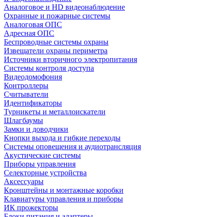
Аналоговое и HD видеонаблюдение
Охранные и пожарные системы
Аналоговая ОПС
Адресная ОПС
Беспроводные системы охраны
Извещатели охраны периметра
Источники вторичного электропитания
Системы контроля доступа
Видеодомофония
Контроллеры
Считыватели
Идентификаторы
Турникеты и металлоискатели
Шлагбаумы
Замки и доводчики
Кнопки выхода и гибкие переходы
Системы оповещения и аудиотрансляция
Акустические системы
Приборы управления
Селекторные устройства
Аксессуары
Кронштейны и монтажные коробки
Клавиатуры управления и приборы
ИК прожекторы
Блоки питания и адаптеры