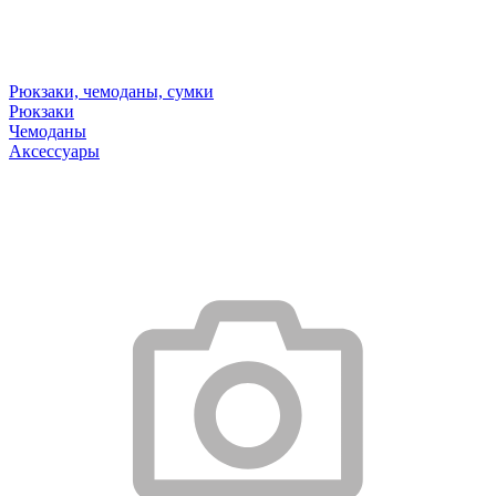
Рюкзаки, чемоданы, сумки
Рюкзаки
Чемоданы
Аксессуары