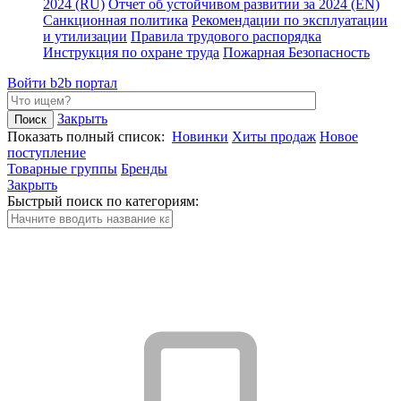
2024 (RU)
Отчет об устойчивом развитии за 2024 (EN)
Санкционная политика
Рекомендации по эксплуатации
и утилизации
Правила трудового распорядка
Инструкция по охране труда
Пожарная Безопасность
Войти
b2b портал
Закрыть
Показать полный список:
Новинки
Хиты продаж
Новое
поступление
Товарные группы
Бренды
Закрыть
Быстрый поиск по категориям: