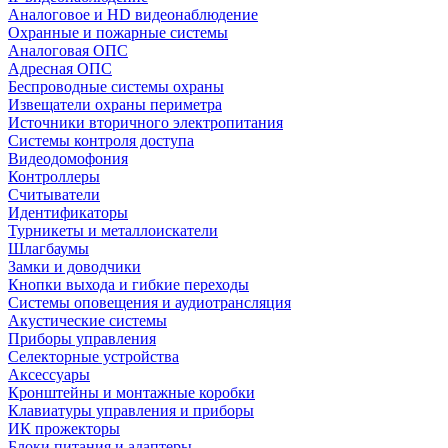
Аналоговое и HD видеонаблюдение
Охранные и пожарные системы
Аналоговая ОПС
Адресная ОПС
Беспроводные системы охраны
Извещатели охраны периметра
Источники вторичного электропитания
Системы контроля доступа
Видеодомофония
Контроллеры
Считыватели
Идентификаторы
Турникеты и металлоискатели
Шлагбаумы
Замки и доводчики
Кнопки выхода и гибкие переходы
Системы оповещения и аудиотрансляция
Акустические системы
Приборы управления
Селекторные устройства
Аксессуары
Кронштейны и монтажные коробки
Клавиатуры управления и приборы
ИК прожекторы
Блоки питания и адаптеры