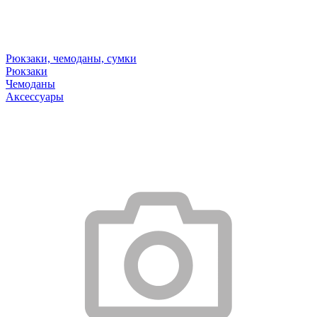
Рюкзаки, чемоданы, сумки
Рюкзаки
Чемоданы
Аксессуары