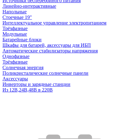
Источники бесперебойного питания
Линейно-интерактивные
Напольные
Стоечные 19"
Интеллектуальное управление электропитанием
Трёхфазные
Модульные
Батарейные блоки
Шкафы для батарей, аксессуары для ИБП
Автоматические стабилизаторы напряжения
Однофазные
Трёхфазные
Солнечная энергия
Поликристалические солнечные панели
Аксессуары
Инверторы и зарядные станции
Из 12В,24В,48В в 220В