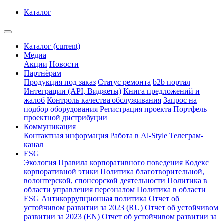
Каталог
Каталог
(current)
Медиа
Акции
Новости
Партнёрам
Продукция под заказ
Статус ремонта
b2b портал
Интеграции (API, Виджеты)
Книга предложений и
жалоб
Контроль качества обслуживания
Запрос на
подбор оборудования
Регистрация проекта
Портфель
проектной дистрибуции
Коммуникация
Контактная информация
Работа в Al-Style
Телеграм-
канал
ESG
Экология
Правила корпоративного поведения
Кодекс
корпоративной этики
Политика благотворительной,
волонтерской, спонсорской деятельности
Политика в
области управления персоналом
Политика в области
ESG
Антикоррупционная политика
Отчет об
устойчивом развитии за 2023 (RU)
Отчет об устойчивом
развитии за 2023 (EN)
Отчет об устойчивом развитии за