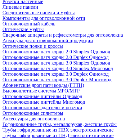
Розетки настенные
Лицевые панели
Соединительные панели и муфты
Компоненты для оптоволоконной сети
Оптоволоконный кабель
Оптические муфты
Сварочные аппараты и рефлектометры для оптоволокна
Арматура для оптоволоконной продукции
Оптические полки и кроссы
Оптоволоконные патч корды 2.0 Simplex Одномод
Оптоволоконные патч корды 2.0 Duplex Одномод
Оптоволоконные патч корды 3.0 Simplex Одномод
Оптоволоконные патч корды 3.0 Simplex Многомод
Оптоволоконные патч корды 3.0 Duplex Одномод
Оптоволоконные патч корды 3.0 Duplex Многомод
Абонентские дроп патч корды (FTTH)
Высокоплотные системы MPO/MTP
Оптоволоконные пигтейлы Одномод
Оптоволоконные пигтейлы Многомод
Оптоволоконные адаптеры и розетки
Оптоволоконные сплиттеры
Аксессуары для оптоволокна
Гофрированные трубы, металлорукав, жёсткие трубы
Трубы гофрированные из ПВХ электротехнические
Трубы гофрированные из ПНД электротехнические