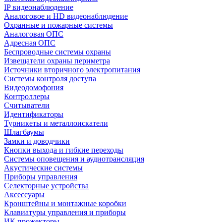
IP видеонаблюдение
Аналоговое и HD видеонаблюдение
Охранные и пожарные системы
Аналоговая ОПС
Адресная ОПС
Беспроводные системы охраны
Извещатели охраны периметра
Источники вторичного электропитания
Системы контроля доступа
Видеодомофония
Контроллеры
Считыватели
Идентификаторы
Турникеты и металлоискатели
Шлагбаумы
Замки и доводчики
Кнопки выхода и гибкие переходы
Системы оповещения и аудиотрансляция
Акустические системы
Приборы управления
Селекторные устройства
Аксессуары
Кронштейны и монтажные коробки
Клавиатуры управления и приборы
ИК прожекторы