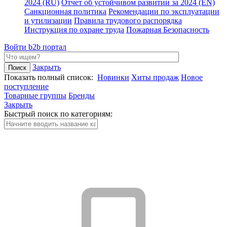
2024 (RU)
Отчет об устойчивом развитии за 2024 (EN)
Санкционная политика
Рекомендации по эксплуатации
и утилизации
Правила трудового распорядка
Инструкция по охране труда
Пожарная Безопасность
Войти
b2b портал
Закрыть
Показать полный список:
Новинки
Хиты продаж
Новое
поступление
Товарные группы
Бренды
Закрыть
Быстрый поиск по категориям: