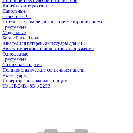
Источники бесперебойного питания
Линейно-интерактивные
Напольные
Стоечные 19"
Интеллектуальное управление электропитанием
Трёхфазные
Модульные
Батарейные блоки
Шкафы для батарей, аксессуары для ИБП
Автоматические стабилизаторы напряжения
Однофазные
Трёхфазные
Солнечная энергия
Поликристалические солнечные панели
Аксессуары
Инверторы и зарядные станции
Из 12В,24В,48В в 220В