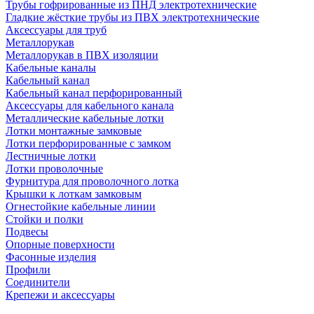
Трубы гофрированные из ПНД электротехнические
Гладкие жёсткие трубы из ПВХ электротехнические
Аксессуары для труб
Металлорукав
Металлорукав в ПВХ изоляции
Кабельные каналы
Кабельный канал
Кабельный канал перфорированный
Аксессуары для кабельного канала
Металлические кабельные лотки
Лотки монтажные замковые
Лотки перфорированные с замком
Лестничные лотки
Лотки проволочные
Фурнитура для проволочного лотка
Крышки к лоткам замковым
Огнестойкие кабельные линии
Стойки и полки
Подвесы
Опорные поверхности
Фасонные изделия
Профили
Соединители
Крепежи и аксессуары