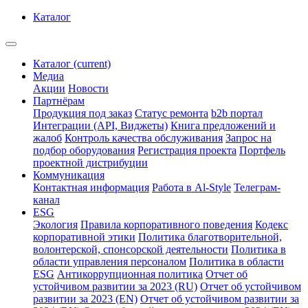
Каталог
Каталог
(current)
Медиа
Акции
Новости
Партнёрам
Продукция под заказ
Статус ремонта
b2b портал
Интеграции (API, Виджеты)
Книга предложений и
жалоб
Контроль качества обслуживания
Запрос на
подбор оборудования
Регистрация проекта
Портфель
проектной дистрибуции
Коммуникация
Контактная информация
Работа в Al-Style
Телеграм-
канал
ESG
Экология
Правила корпоративного поведения
Кодекс
корпоративной этики
Политика благотворительной,
волонтерской, спонсорской деятельности
Политика в
области управления персоналом
Политика в области
ESG
Антикоррупционная политика
Отчет об
устойчивом развитии за 2023 (RU)
Отчет об устойчивом
развитии за 2023 (EN)
Отчет об устойчивом развитии за