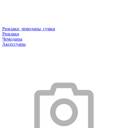
Рюкзаки, чемоданы, сумки
Рюкзаки
Чемоданы
Аксессуары