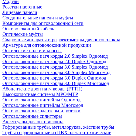
Модули
Розетки настенные
Лицевые панели
Соединительные панели и муфты
Компоненты для оптоволоконной сети
Оптоволоконный кабель
Оптические муфты
Сварочные аппараты и рефлектометры для оптоволокна
Арматура для оптоволоконной продукции
Оптические полки и кроссы
Оптоволоконные патч корды 2.0 Simplex Одномод
Оптоволоконные патч корды 2.0 Duplex Одномод
Оптоволоконные патч корды 3.0 Simplex Одномод
Оптоволоконные патч корды 3.0 Simplex Многомод
Оптоволоконные патч корды 3.0 Duplex Одномод
Оптоволоконные патч корды 3.0 Duplex Многомод
Абонентские дроп патч корды (FTTH)
Высокоплотные системы MPO/MTP
Оптоволоконные пигтейлы Одномод
Оптоволоконные пигтейлы Многомод
Оптоволоконные адаптеры и розетки
Оптоволоконные сплиттеры
Аксессуары для оптоволокна
Гофрированные трубы, металлорукав, жёсткие трубы
Трубы гофрированные из ПВХ электротехнические