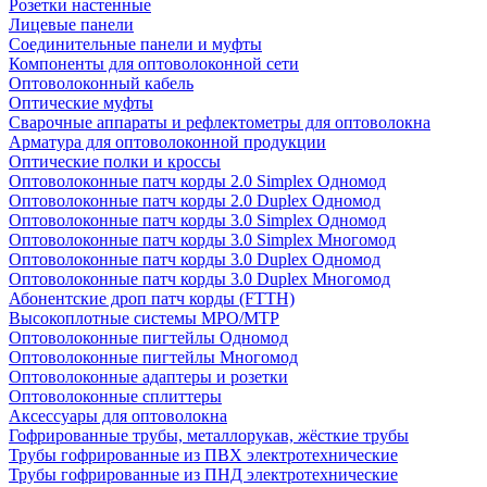
Розетки настенные
Лицевые панели
Соединительные панели и муфты
Компоненты для оптоволоконной сети
Оптоволоконный кабель
Оптические муфты
Сварочные аппараты и рефлектометры для оптоволокна
Арматура для оптоволоконной продукции
Оптические полки и кроссы
Оптоволоконные патч корды 2.0 Simplex Одномод
Оптоволоконные патч корды 2.0 Duplex Одномод
Оптоволоконные патч корды 3.0 Simplex Одномод
Оптоволоконные патч корды 3.0 Simplex Многомод
Оптоволоконные патч корды 3.0 Duplex Одномод
Оптоволоконные патч корды 3.0 Duplex Многомод
Абонентские дроп патч корды (FTTH)
Высокоплотные системы MPO/MTP
Оптоволоконные пигтейлы Одномод
Оптоволоконные пигтейлы Многомод
Оптоволоконные адаптеры и розетки
Оптоволоконные сплиттеры
Аксессуары для оптоволокна
Гофрированные трубы, металлорукав, жёсткие трубы
Трубы гофрированные из ПВХ электротехнические
Трубы гофрированные из ПНД электротехнические