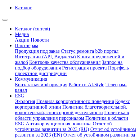
Каталог
Каталог
(current)
Медиа
Акции
Новости
Партнёрам
Продукция под заказ
Статус ремонта
b2b портал
Интеграции (API, Виджеты)
Книга предложений и
жалоб
Контроль качества обслуживания
Запрос на
подбор оборудования
Регистрация проекта
Портфель
проектной дистрибуции
Коммуникация
Контактная информация
Работа в Al-Style
Телеграм-
канал
ESG
Экология
Правила корпоративного поведения
Кодекс
корпоративной этики
Политика благотворительной,
волонтерской, спонсорской деятельности
Политика в
области управления персоналом
Политика в области
ESG
Антикоррупционная политика
Отчет об
устойчивом развитии за 2023 (RU)
Отчет об устойчивом
развитии за 2023 (EN)
Отчет об устойчивом развитии за