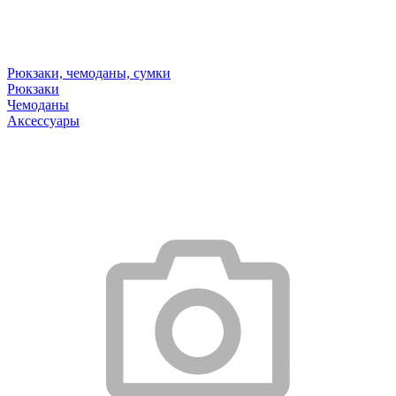
Рюкзаки, чемоданы, сумки
Рюкзаки
Чемоданы
Аксессуары