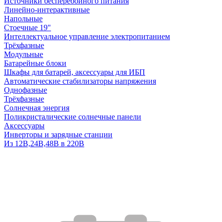
Источники бесперебойного питания
Линейно-интерактивные
Напольные
Стоечные 19"
Интеллектуальное управление электропитанием
Трёхфазные
Модульные
Батарейные блоки
Шкафы для батарей, аксессуары для ИБП
Автоматические стабилизаторы напряжения
Однофазные
Трёхфазные
Солнечная энергия
Поликристалические солнечные панели
Аксессуары
Инверторы и зарядные станции
Из 12В,24В,48В в 220В