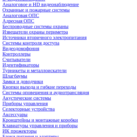
Аналоговое и HD видеонаблюдение
Охранные и пожарные системы
Аналоговая ОПС
Адресная ОПС
Беспроводные системы охраны
Извещатели охраны периметра
Источники вторичного электропитания
Системы контроля доступа
Видеодомофония
Контроллеры
Считыватели
Идентификаторы
Турникеты и металлоискатели
Шлагбаумы
Замки и доводчики
Кнопки выхода и гибкие переходы
Системы оповещения и аудиотрансляция
Акустические системы
Приборы управления
Селекторные устройства
Аксессуары
Кронштейны и монтажные коробки
Клавиатуры управления и приборы
ИК прожекторы
Блоки питания и адаптеры