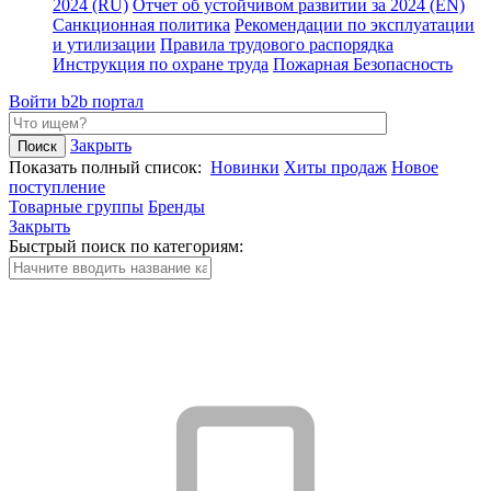
2024 (RU)
Отчет об устойчивом развитии за 2024 (EN)
Санкционная политика
Рекомендации по эксплуатации
и утилизации
Правила трудового распорядка
Инструкция по охране труда
Пожарная Безопасность
Войти
b2b портал
Закрыть
Показать полный список:
Новинки
Хиты продаж
Новое
поступление
Товарные группы
Бренды
Закрыть
Быстрый поиск по категориям: