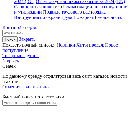
2024 (RU)
Отчет об устойчивом развитии за 2024 (EN)
Санкционная политика
Рекомендации по эксплуатации
и утилизации
Правила трудового распорядка
Инструкция по охране труда
Пожарная Безопасность
Войти
b2b портал
Закрыть
Показать полный список:
Новинки
Хиты продаж
Новое
поступление
Товарные группы
Закрыть
Centek
По данному бренду отфильтрован весь сайт: каталог, новости
и акции.
Отменить фильтрацию
Быстрый поиск по категориям: