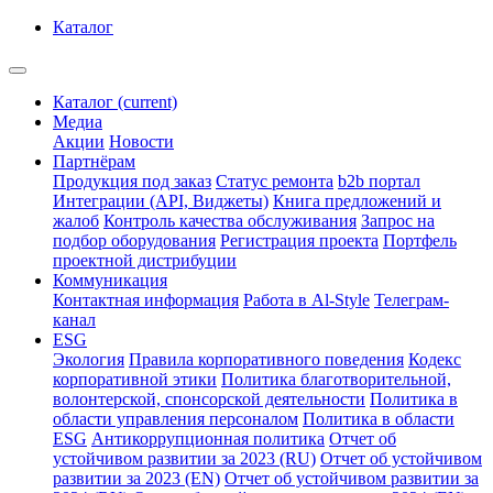
Каталог
Каталог
(current)
Медиа
Акции
Новости
Партнёрам
Продукция под заказ
Статус ремонта
b2b портал
Интеграции (API, Виджеты)
Книга предложений и
жалоб
Контроль качества обслуживания
Запрос на
подбор оборудования
Регистрация проекта
Портфель
проектной дистрибуции
Коммуникация
Контактная информация
Работа в Al-Style
Телеграм-
канал
ESG
Экология
Правила корпоративного поведения
Кодекс
корпоративной этики
Политика благотворительной,
волонтерской, спонсорской деятельности
Политика в
области управления персоналом
Политика в области
ESG
Антикоррупционная политика
Отчет об
устойчивом развитии за 2023 (RU)
Отчет об устойчивом
развитии за 2023 (EN)
Отчет об устойчивом развитии за