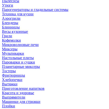
Пылесосы
Утюги
Парогенераторы и гладильные системы
Техника для кухни
Аэрогрили
Блендеры
Блинницы
Весы кухонные
Грили
Кофемолки
Микроволновые печи
Миксеры
Мультиварки
Настольные плиты
Пароварки и сушки
Планетарные миксеры
Тостеры
Фритюрницы
Хлебопечки
Вытяжки
Приготовление напитков
Красота и здоровье
Выпрямители
Машинки для стрижки
Плойки