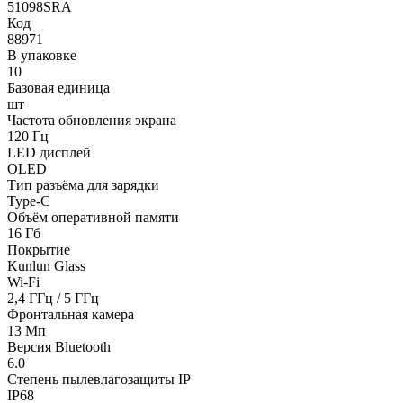
51098SRA
Код
88971
В упаковке
10
Базовая единица
шт
Частота обновления экрана
120 Гц
LED дисплей
OLED
Тип разъёма для зарядки
Type-C
Объём оперативной памяти
16 Гб
Покрытие
Kunlun Glass
Wi-Fi
2,4 ГГц / 5 ГГц
Фронтальная камера
13 Мп
Версия Bluetooth
6.0
Степень пылевлагозащиты IP
IP68