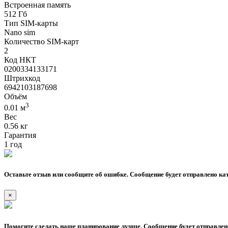
Встроенная память
512 Гб
Тип SIM-карты
Nano sim
Количество SIM-карт
2
Код НКТ
0200334133171
Штрихкод
6942103187698
Объём
3
0.01 м
Вес
0.56 кг
Гарантия
1 год
Оставьте отзыв или сообщите об ошибке. Сообщение будет отправлено кат
×
Помогите сделать наше планирование лучше. Сообщение будет отправлено