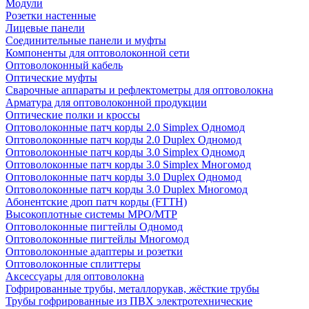
Модули
Розетки настенные
Лицевые панели
Соединительные панели и муфты
Компоненты для оптоволоконной сети
Оптоволоконный кабель
Оптические муфты
Сварочные аппараты и рефлектометры для оптоволокна
Арматура для оптоволоконной продукции
Оптические полки и кроссы
Оптоволоконные патч корды 2.0 Simplex Одномод
Оптоволоконные патч корды 2.0 Duplex Одномод
Оптоволоконные патч корды 3.0 Simplex Одномод
Оптоволоконные патч корды 3.0 Simplex Многомод
Оптоволоконные патч корды 3.0 Duplex Одномод
Оптоволоконные патч корды 3.0 Duplex Многомод
Абонентские дроп патч корды (FTTH)
Высокоплотные системы MPO/MTP
Оптоволоконные пигтейлы Одномод
Оптоволоконные пигтейлы Многомод
Оптоволоконные адаптеры и розетки
Оптоволоконные сплиттеры
Аксессуары для оптоволокна
Гофрированные трубы, металлорукав, жёсткие трубы
Трубы гофрированные из ПВХ электротехнические