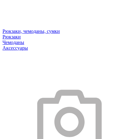
Рюкзаки, чемоданы, сумки
Рюкзаки
Чемоданы
Аксессуары