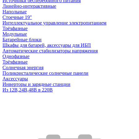
Источники бесперебойного питания
Линейно-интерактивные
Напольные
Стоечные 19"
Интеллектуальное управление электропитанием
Трёхфазные
Модульные
Батарейные блоки
Шкафы для батарей, аксессуары для ИБП
Автоматические стабилизаторы напряжения
Однофазные
Трёхфазные
Солнечная энергия
Поликристалические солнечные панели
Аксессуары
Инверторы и зарядные станции
Из 12В,24В,48В в 220В