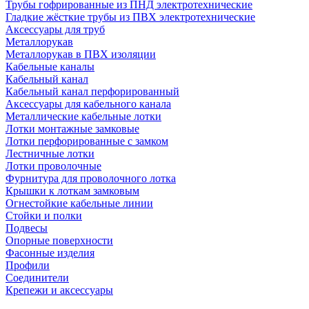
Трубы гофрированные из ПНД электротехнические
Гладкие жёсткие трубы из ПВХ электротехнические
Аксессуары для труб
Металлорукав
Металлорукав в ПВХ изоляции
Кабельные каналы
Кабельный канал
Кабельный канал перфорированный
Аксессуары для кабельного канала
Металлические кабельные лотки
Лотки монтажные замковые
Лотки перфорированные с замком
Лестничные лотки
Лотки проволочные
Фурнитура для проволочного лотка
Крышки к лоткам замковым
Огнестойкие кабельные линии
Стойки и полки
Подвесы
Опорные поверхности
Фасонные изделия
Профили
Соединители
Крепежи и аксессуары