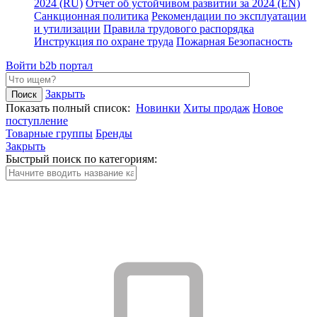
2024 (RU)
Отчет об устойчивом развитии за 2024 (EN)
Санкционная политика
Рекомендации по эксплуатации
и утилизации
Правила трудового распорядка
Инструкция по охране труда
Пожарная Безопасность
Войти
b2b портал
Закрыть
Показать полный список:
Новинки
Хиты продаж
Новое
поступление
Товарные группы
Бренды
Закрыть
Быстрый поиск по категориям: