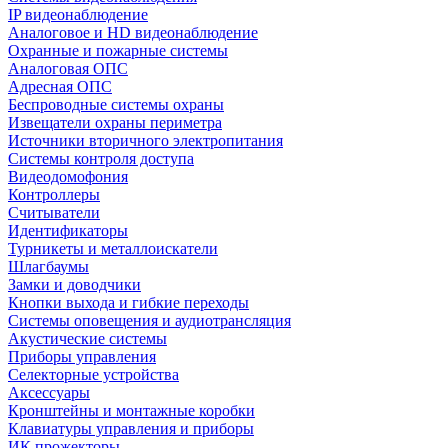
IP видеонаблюдение
Аналоговое и HD видеонаблюдение
Охранные и пожарные системы
Аналоговая ОПС
Адресная ОПС
Беспроводные системы охраны
Извещатели охраны периметра
Источники вторичного электропитания
Системы контроля доступа
Видеодомофония
Контроллеры
Считыватели
Идентификаторы
Турникеты и металлоискатели
Шлагбаумы
Замки и доводчики
Кнопки выхода и гибкие переходы
Системы оповещения и аудиотрансляция
Акустические системы
Приборы управления
Селекторные устройства
Аксессуары
Кронштейны и монтажные коробки
Клавиатуры управления и приборы
ИК прожекторы