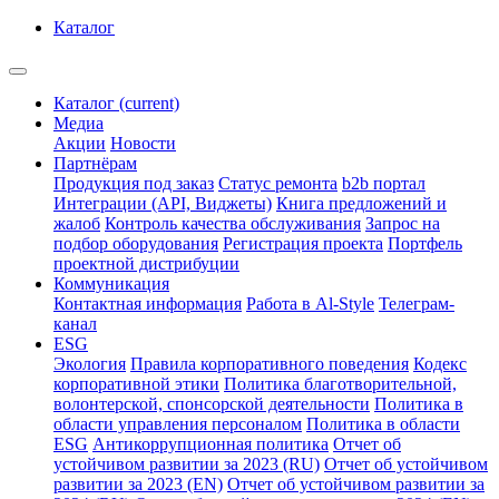
Каталог
Каталог
(current)
Медиа
Акции
Новости
Партнёрам
Продукция под заказ
Статус ремонта
b2b портал
Интеграции (API, Виджеты)
Книга предложений и
жалоб
Контроль качества обслуживания
Запрос на
подбор оборудования
Регистрация проекта
Портфель
проектной дистрибуции
Коммуникация
Контактная информация
Работа в Al-Style
Телеграм-
канал
ESG
Экология
Правила корпоративного поведения
Кодекс
корпоративной этики
Политика благотворительной,
волонтерской, спонсорской деятельности
Политика в
области управления персоналом
Политика в области
ESG
Антикоррупционная политика
Отчет об
устойчивом развитии за 2023 (RU)
Отчет об устойчивом
развитии за 2023 (EN)
Отчет об устойчивом развитии за