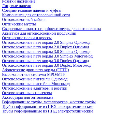
Розетки настенные
Лицевые панели
Соединительные панели и муфты
Компоненты для оптоволоконной сети
Оптоволоконный кабель
Оптические муфты
Сварочные аппараты и рефлектометры для оптоволокна
Арматура для оптоволоконной продукции
Оптические полки и кроссы
Оптоволоконные патч корды 2.0 Simplex Одномод
Оптоволоконные патч корды 2.0 Duplex Одномод
Оптоволоконные патч корды 3.0 Simplex Одномод
Оптоволоконные патч корды 3.0 Simplex Многомод
Оптоволоконные патч корды 3.0 Duplex Одномод
Оптоволоконные патч корды 3.0 Duplex Многомод
Абонентские дроп патч корды (FTTH)
Высокоплотные системы MPO/MTP
Оптоволоконные пигтейлы Одномод
Оптоволоконные пигтейлы Многомод
Оптоволоконные адаптеры и розетки
Оптоволоконные сплиттеры
Аксессуары для оптоволокна
Гофрированные трубы, металлорукав, жёсткие трубы
Трубы гофрированные из ПВХ электротехнические
Трубы гофрированные из ПНД электротехнические