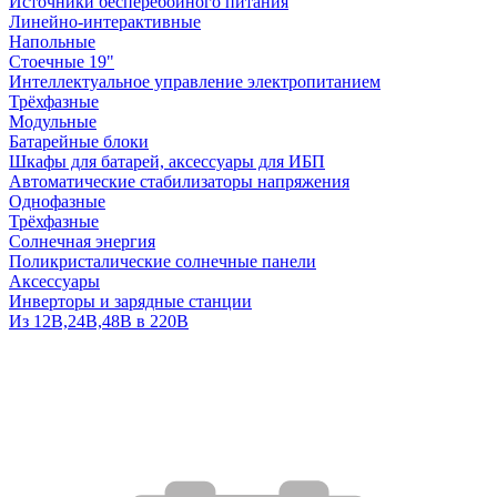
Источники бесперебойного питания
Линейно-интерактивные
Напольные
Стоечные 19"
Интеллектуальное управление электропитанием
Трёхфазные
Модульные
Батарейные блоки
Шкафы для батарей, аксессуары для ИБП
Автоматические стабилизаторы напряжения
Однофазные
Трёхфазные
Солнечная энергия
Поликристалические солнечные панели
Аксессуары
Инверторы и зарядные станции
Из 12В,24В,48В в 220В