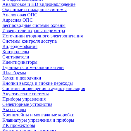
Аналоговое и HD видеонаблюдение
Охранные и пожарные системы
Аналоговая ОПС
Адресная ОПС
Беспроводные системы охраны
Извещатели охраны периметра
Источники вторичного электропитания
Системы контроля доступа
Видеодомофония
Контроллеры
Считыватели
Идентификаторы
Турникеты и металлоискатели
Шлагбаумы
Замки и доводчики
Кнопки выхода и гибкие переходы
Системы оповещения и аудиотрансляция
Акустические системы
Приборы управления
Селекторные устройства
Аксессуары
Кронштейны и монтажные коробки
Клавиатуры управления и приборы
ИК прожекторы
Блоки питания и адаптеры