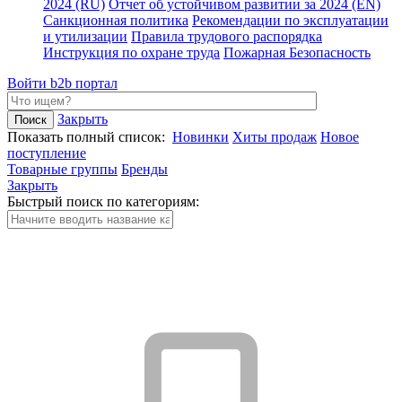
2024 (RU)
Отчет об устойчивом развитии за 2024 (EN)
Санкционная политика
Рекомендации по эксплуатации
и утилизации
Правила трудового распорядка
Инструкция по охране труда
Пожарная Безопасность
Войти
b2b портал
Закрыть
Показать полный список:
Новинки
Хиты продаж
Новое
поступление
Товарные группы
Бренды
Закрыть
Быстрый поиск по категориям: