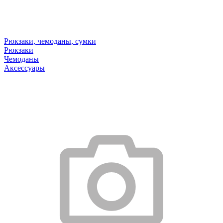
Рюкзаки, чемоданы, сумки
Рюкзаки
Чемоданы
Аксессуары