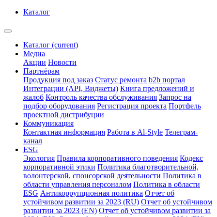
Каталог
Каталог
(current)
Медиа
Акции
Новости
Партнёрам
Продукция под заказ
Статус ремонта
b2b портал
Интеграции (API, Виджеты)
Книга предложений и
жалоб
Контроль качества обслуживания
Запрос на
подбор оборудования
Регистрация проекта
Портфель
проектной дистрибуции
Коммуникация
Контактная информация
Работа в Al-Style
Телеграм-
канал
ESG
Экология
Правила корпоративного поведения
Кодекс
корпоративной этики
Политика благотворительной,
волонтерской, спонсорской деятельности
Политика в
области управления персоналом
Политика в области
ESG
Антикоррупционная политика
Отчет об
устойчивом развитии за 2023 (RU)
Отчет об устойчивом
развитии за 2023 (EN)
Отчет об устойчивом развитии за