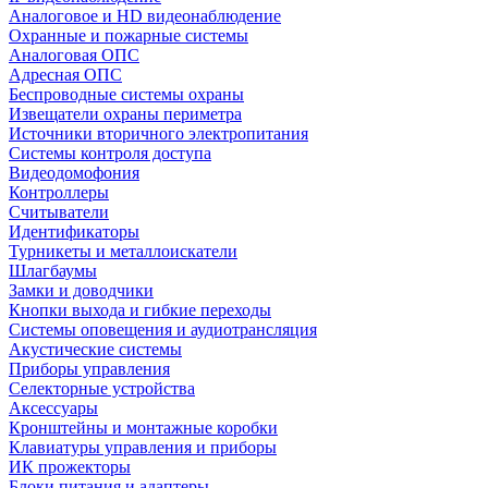
Аналоговое и HD видеонаблюдение
Охранные и пожарные системы
Аналоговая ОПС
Адресная ОПС
Беспроводные системы охраны
Извещатели охраны периметра
Источники вторичного электропитания
Системы контроля доступа
Видеодомофония
Контроллеры
Считыватели
Идентификаторы
Турникеты и металлоискатели
Шлагбаумы
Замки и доводчики
Кнопки выхода и гибкие переходы
Системы оповещения и аудиотрансляция
Акустические системы
Приборы управления
Селекторные устройства
Аксессуары
Кронштейны и монтажные коробки
Клавиатуры управления и приборы
ИК прожекторы
Блоки питания и адаптеры