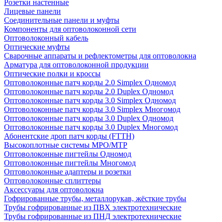
Розетки настенные
Лицевые панели
Соединительные панели и муфты
Компоненты для оптоволоконной сети
Оптоволоконный кабель
Оптические муфты
Сварочные аппараты и рефлектометры для оптоволокна
Арматура для оптоволоконной продукции
Оптические полки и кроссы
Оптоволоконные патч корды 2.0 Simplex Одномод
Оптоволоконные патч корды 2.0 Duplex Одномод
Оптоволоконные патч корды 3.0 Simplex Одномод
Оптоволоконные патч корды 3.0 Simplex Многомод
Оптоволоконные патч корды 3.0 Duplex Одномод
Оптоволоконные патч корды 3.0 Duplex Многомод
Абонентские дроп патч корды (FTTH)
Высокоплотные системы MPO/MTP
Оптоволоконные пигтейлы Одномод
Оптоволоконные пигтейлы Многомод
Оптоволоконные адаптеры и розетки
Оптоволоконные сплиттеры
Аксессуары для оптоволокна
Гофрированные трубы, металлорукав, жёсткие трубы
Трубы гофрированные из ПВХ электротехнические
Трубы гофрированные из ПНД электротехнические