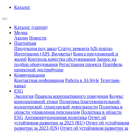
Каталог
Каталог
(current)
Медиа
Акции
Новости
Партнёрам
Продукция под заказ
Статус ремонта
b2b портал
Интеграции (API, Виджеты)
Книга предложений и
жалоб
Контроль качества обслуживания
Запрос на
подбор оборудования
Регистрация проекта
Портфель
проектной дистрибуции
Коммуникация
Контактная информация
Работа в Al-Style
Телеграм-
канал
ESG
Экология
Правила корпоративного поведения
Кодекс
корпоративной этики
Политика благотворительной,
волонтерской, спонсорской деятельности
Политика в
области управления персоналом
Политика в области
ESG
Антикоррупционная политика
Отчет об
устойчивом развитии за 2023 (RU)
Отчет об устойчивом
развитии за 2023 (EN)
Отчет об устойчивом развитии за