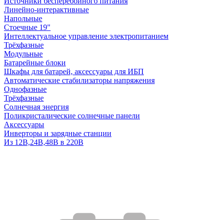
Источники бесперебойного питания
Линейно-интерактивные
Напольные
Стоечные 19"
Интеллектуальное управление электропитанием
Трёхфазные
Модульные
Батарейные блоки
Шкафы для батарей, аксессуары для ИБП
Автоматические стабилизаторы напряжения
Однофазные
Трёхфазные
Солнечная энергия
Поликристалические солнечные панели
Аксессуары
Инверторы и зарядные станции
Из 12В,24В,48В в 220В