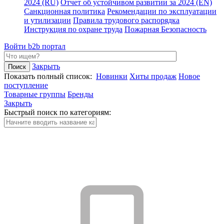
2024 (RU)
Отчет об устойчивом развитии за 2024 (EN)
Санкционная политика
Рекомендации по эксплуатации
и утилизации
Правила трудового распорядка
Инструкция по охране труда
Пожарная Безопасность
Войти
b2b портал
Закрыть
Показать полный список:
Новинки
Хиты продаж
Новое
поступление
Товарные группы
Бренды
Закрыть
Быстрый поиск по категориям: