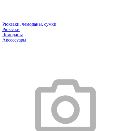
Рюкзаки, чемоданы, сумки
Рюкзаки
Чемоданы
Аксессуары