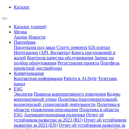
Каталог
Каталог
(current)
Медиа
Акции
Новости
Партнёрам
Продукция под заказ
Статус ремонта
b2b портал
Интеграции (API, Виджеты)
Книга предложений и
жалоб
Контроль качества обслуживания
Запрос на
подбор оборудования
Регистрация проекта
Портфель
проектной дистрибуции
Коммуникация
Контактная информация
Работа в Al-Style
Телеграм-
канал
ESG
Экология
Правила корпоративного поведения
Кодекс
корпоративной этики
Политика благотворительной,
волонтерской, спонсорской деятельности
Политика в
области управления персоналом
Политика в области
ESG
Антикоррупционная политика
Отчет об
устойчивом развитии за 2023 (RU)
Отчет об устойчивом
развитии за 2023 (EN)
Отчет об устойчивом развитии за