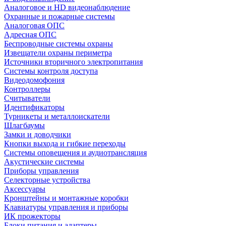
Аналоговое и HD видеонаблюдение
Охранные и пожарные системы
Аналоговая ОПС
Адресная ОПС
Беспроводные системы охраны
Извещатели охраны периметра
Источники вторичного электропитания
Системы контроля доступа
Видеодомофония
Контроллеры
Считыватели
Идентификаторы
Турникеты и металлоискатели
Шлагбаумы
Замки и доводчики
Кнопки выхода и гибкие переходы
Системы оповещения и аудиотрансляция
Акустические системы
Приборы управления
Селекторные устройства
Аксессуары
Кронштейны и монтажные коробки
Клавиатуры управления и приборы
ИК прожекторы
Блоки питания и адаптеры