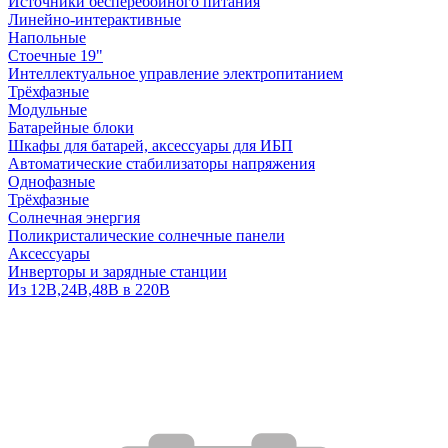
Источники бесперебойного питания
Линейно-интерактивные
Напольные
Стоечные 19"
Интеллектуальное управление электропитанием
Трёхфазные
Модульные
Батарейные блоки
Шкафы для батарей, аксессуары для ИБП
Автоматические стабилизаторы напряжения
Однофазные
Трёхфазные
Солнечная энергия
Поликристалические солнечные панели
Аксессуары
Инверторы и зарядные станции
Из 12В,24В,48В в 220В