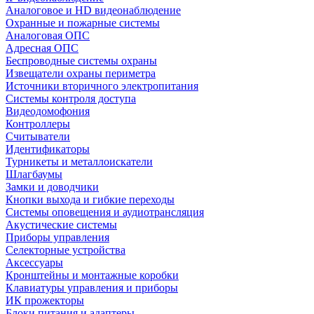
Аналоговое и HD видеонаблюдение
Охранные и пожарные системы
Аналоговая ОПС
Адресная ОПС
Беспроводные системы охраны
Извещатели охраны периметра
Источники вторичного электропитания
Системы контроля доступа
Видеодомофония
Контроллеры
Считыватели
Идентификаторы
Турникеты и металлоискатели
Шлагбаумы
Замки и доводчики
Кнопки выхода и гибкие переходы
Системы оповещения и аудиотрансляция
Акустические системы
Приборы управления
Селекторные устройства
Аксессуары
Кронштейны и монтажные коробки
Клавиатуры управления и приборы
ИК прожекторы
Блоки питания и адаптеры