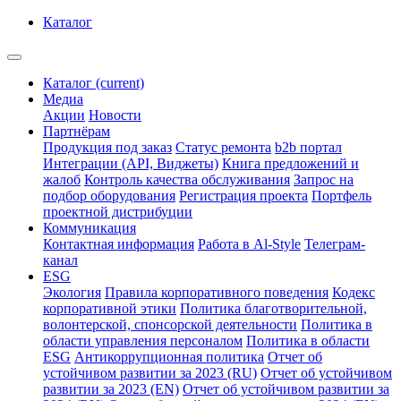
Каталог
Каталог
(current)
Медиа
Акции
Новости
Партнёрам
Продукция под заказ
Статус ремонта
b2b портал
Интеграции (API, Виджеты)
Книга предложений и
жалоб
Контроль качества обслуживания
Запрос на
подбор оборудования
Регистрация проекта
Портфель
проектной дистрибуции
Коммуникация
Контактная информация
Работа в Al-Style
Телеграм-
канал
ESG
Экология
Правила корпоративного поведения
Кодекс
корпоративной этики
Политика благотворительной,
волонтерской, спонсорской деятельности
Политика в
области управления персоналом
Политика в области
ESG
Антикоррупционная политика
Отчет об
устойчивом развитии за 2023 (RU)
Отчет об устойчивом
развитии за 2023 (EN)
Отчет об устойчивом развитии за