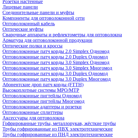
Розетки настенные
Лицевые панели
Соединительные панели и муфты
Компоненты для оптоволоконной сети
Оптоволоконный кабель
Оптические муфты
Сварочные аппараты и рефлектометры для оптоволокна
Арматура для оптоволоконной продукции
Оптические полки и кроссы
Оптоволоконные патч корды 2.0 Simplex Одномод
Оптоволоконные патч корды 2.0 Duplex Одномод
Оптоволоконные патч корды 3.0 Simplex Одномод
Оптоволоконные патч корды 3.0 Simplex Многомод
Оптоволоконные патч корды 3.0 Duplex Одномод
Оптоволоконные патч корды 3.0 Duplex Многомод
Абонентские дроп патч корды (FTTH)
Высокоплотные системы MPO/MTP
Оптоволоконные пигтейлы Одномод
Оптоволоконные пигтейлы Многомод
Оптоволоконные адаптеры и розетки
Оптоволоконные сплиттеры
Аксессуары для оптоволокна
Гофрированные трубы, металлорукав, жёсткие трубы
Трубы гофрированные из ПВХ электротехнические
Трубы гофрированные из ПНД электротехнические