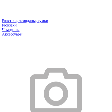
Рюкзаки, чемоданы, сумки
Рюкзаки
Чемоданы
Аксессуары