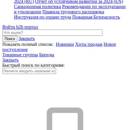
2024 (RU)
Отчет об устойчивом развитии за 2024 (EN)
Санкционная политика
Рекомендации по эксплуатации
и утилизации
Правила трудового распорядка
Инструкция по охране труда
Пожарная Безопасность
Войти
b2b портал
Закрыть
Показать полный список:
Новинки
Хиты продаж
Новое
поступление
Товарные группы
Бренды
Закрыть
Быстрый поиск по категориям: