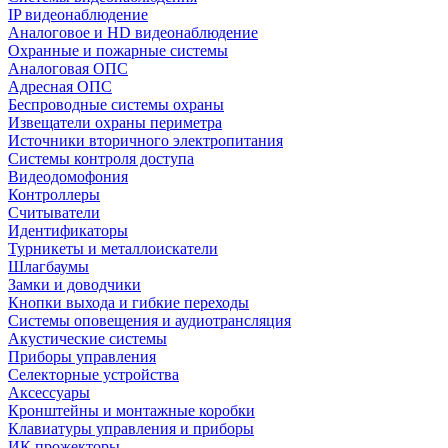
IP видеонаблюдение
Аналоговое и HD видеонаблюдение
Охранные и пожарные системы
Аналоговая ОПС
Адресная ОПС
Беспроводные системы охраны
Извещатели охраны периметра
Источники вторичного электропитания
Системы контроля доступа
Видеодомофония
Контроллеры
Считыватели
Идентификаторы
Турникеты и металлоискатели
Шлагбаумы
Замки и доводчики
Кнопки выхода и гибкие переходы
Системы оповещения и аудиотрансляция
Акустические системы
Приборы управления
Селекторные устройства
Аксессуары
Кронштейны и монтажные коробки
Клавиатуры управления и приборы
ИК прожекторы