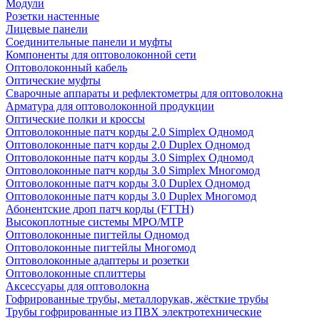
Модули
Розетки настенные
Лицевые панели
Соединительные панели и муфты
Компоненты для оптоволоконной сети
Оптоволоконный кабель
Оптические муфты
Сварочные аппараты и рефлектометры для оптоволокна
Арматура для оптоволоконной продукции
Оптические полки и кроссы
Оптоволоконные патч корды 2.0 Simplex Одномод
Оптоволоконные патч корды 2.0 Duplex Одномод
Оптоволоконные патч корды 3.0 Simplex Одномод
Оптоволоконные патч корды 3.0 Simplex Многомод
Оптоволоконные патч корды 3.0 Duplex Одномод
Оптоволоконные патч корды 3.0 Duplex Многомод
Абонентские дроп патч корды (FTTH)
Высокоплотные системы MPO/MTP
Оптоволоконные пигтейлы Одномод
Оптоволоконные пигтейлы Многомод
Оптоволоконные адаптеры и розетки
Оптоволоконные сплиттеры
Аксессуары для оптоволокна
Гофрированные трубы, металлорукав, жёсткие трубы
Трубы гофрированные из ПВХ электротехнические