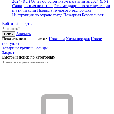
2024 (RU)
Отчет об устойчивом развитии за 2024 (EN)
Санкционная политика
Рекомендации по эксплуатации
и утилизации
Правила трудового распорядка
Инструкция по охране труда
Пожарная Безопасность
Войти
b2b портал
Закрыть
Показать полный список:
Новинки
Хиты продаж
Новое
поступление
Товарные группы
Бренды
Закрыть
Быстрый поиск по категориям: