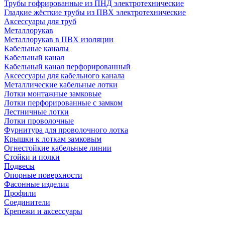
Трубы гофрированные из ПНД электротехнические
Гладкие жёсткие трубы из ПВХ электротехнические
Аксессуары для труб
Металлорукав
Металлорукав в ПВХ изоляции
Кабельные каналы
Кабельный канал
Кабельный канал перфорированный
Аксессуары для кабельного канала
Металлические кабельные лотки
Лотки монтажные замковые
Лотки перфорированные с замком
Лестничные лотки
Лотки проволочные
Фурнитура для проволочного лотка
Крышки к лоткам замковым
Огнестойкие кабельные линии
Стойки и полки
Подвесы
Опорные поверхности
Фасонные изделия
Профили
Соединители
Крепежи и аксессуары