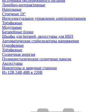
Источники бесперебойного питания
Линейно-интерактивные
Напольные
Стоечные 19"
Интеллектуальное управление электропитанием
Трёхфазные
Модульные
Батарейные блоки
Шкафы для батарей, аксессуары для ИБП
Автоматические стабилизаторы напряжения
Однофазные
Трёхфазные
Солнечная энергия
Поликристалические солнечные панели
Аксессуары
Инверторы и зарядные станции
Из 12В,24В,48В в 220В