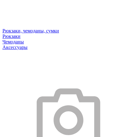
Рюкзаки, чемоданы, сумки
Рюкзаки
Чемоданы
Аксессуары