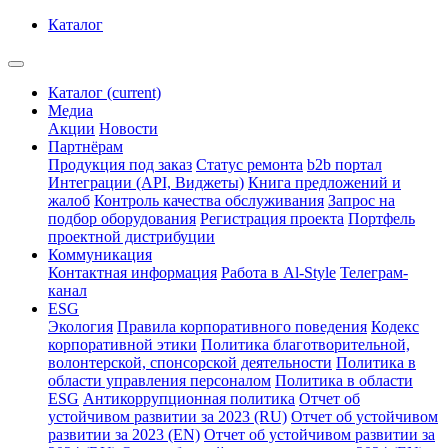
Каталог
Каталог
(current)
Медиа
Акции
Новости
Партнёрам
Продукция под заказ
Статус ремонта
b2b портал
Интеграции (API, Виджеты)
Книга предложений и
жалоб
Контроль качества обслуживания
Запрос на
подбор оборудования
Регистрация проекта
Портфель
проектной дистрибуции
Коммуникация
Контактная информация
Работа в Al-Style
Телеграм-
канал
ESG
Экология
Правила корпоративного поведения
Кодекс
корпоративной этики
Политика благотворительной,
волонтерской, спонсорской деятельности
Политика в
области управления персоналом
Политика в области
ESG
Антикоррупционная политика
Отчет об
устойчивом развитии за 2023 (RU)
Отчет об устойчивом
развитии за 2023 (EN)
Отчет об устойчивом развитии за