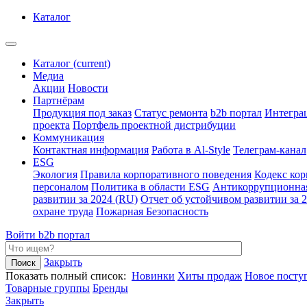
Каталог
Каталог
(current)
Медиа
Акции
Новости
Партнёрам
Продукция под заказ
Статус ремонта
b2b портал
Интегра
проекта
Портфель проектной дистрибуции
Коммуникация
Контактная информация
Работа в Al-Style
Телеграм-канал
ESG
Экология
Правила корпоративного поведения
Кодекс ко
персоналом
Политика в области ESG
Антикоррупционна
развитии за 2024 (RU)
Отчет об устойчивом развитии за 
охране труда
Пожарная Безопасность
Войти
b2b портал
Закрыть
Показать полный список:
Новинки
Хиты продаж
Новое посту
Товарные группы
Бренды
Закрыть