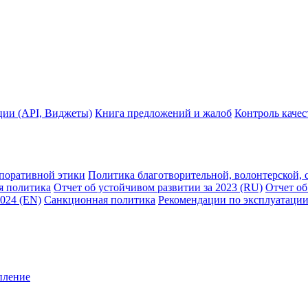
ции (API, Виджеты)
Книга предложений и жалоб
Контроль каче
рпоративной этики
Политика благотворительной, волонтерской, 
я политика
Отчет об устойчивом развитии за 2023 (RU)
Отчет об
2024 (EN)
Санкционная политика
Рекомендации по эксплуатации
пление