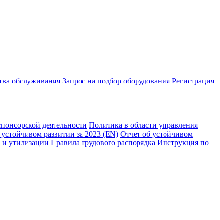
ства обслуживания
Запрос на подбор оборудования
Регистрация
спонсорской деятельности
Политика в области управления
 устойчивом развитии за 2023 (EN)
Отчет об устойчивом
 и утилизации
Правила трудового распорядка
Инструкция по