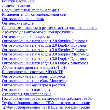
Розетки настенные
Лицевые панели
Соединительные панели и муфты
Компоненты для оптоволоконной сети
Оптоволоконный кабель
Оптические муфты
Сварочные аппараты и рефлектометры для оптоволокна
Арматура для оптоволоконной продукции
Оптические полки и кроссы
Оптоволоконные патч корды 2.0 Simplex Одномод
Оптоволоконные патч корды 2.0 Duplex Одномод
Оптоволоконные патч корды 3.0 Simplex Одномод
Оптоволоконные патч корды 3.0 Simplex Многомод
Оптоволоконные патч корды 3.0 Duplex Одномод
Оптоволоконные патч корды 3.0 Duplex Многомод
Абонентские дроп патч корды (FTTH)
Высокоплотные системы MPO/MTP
Оптоволоконные пигтейлы Одномод
Оптоволоконные пигтейлы Многомод
Оптоволоконные адаптеры и розетки
Оптоволоконные сплиттеры
Аксессуары для оптоволокна
Гофрированные трубы, металлорукав, жёсткие трубы
Трубы гофрированные из ПВХ электротехнические
Трубы гофрированные из ПНД электротехнические