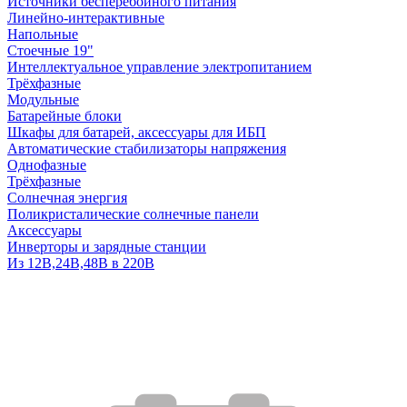
Источники бесперебойного питания
Линейно-интерактивные
Напольные
Стоечные 19"
Интеллектуальное управление электропитанием
Трёхфазные
Модульные
Батарейные блоки
Шкафы для батарей, аксессуары для ИБП
Автоматические стабилизаторы напряжения
Однофазные
Трёхфазные
Солнечная энергия
Поликристалические солнечные панели
Аксессуары
Инверторы и зарядные станции
Из 12В,24В,48В в 220В