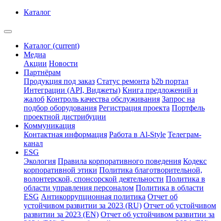
Каталог
Каталог
(current)
Медиа
Акции
Новости
Партнёрам
Продукция под заказ
Статус ремонта
b2b портал
Интеграции (API, Виджеты)
Книга предложений и
жалоб
Контроль качества обслуживания
Запрос на
подбор оборудования
Регистрация проекта
Портфель
проектной дистрибуции
Коммуникация
Контактная информация
Работа в Al-Style
Телеграм-
канал
ESG
Экология
Правила корпоративного поведения
Кодекс
корпоративной этики
Политика благотворительной,
волонтерской, спонсорской деятельности
Политика в
области управления персоналом
Политика в области
ESG
Антикоррупционная политика
Отчет об
устойчивом развитии за 2023 (RU)
Отчет об устойчивом
развитии за 2023 (EN)
Отчет об устойчивом развитии за