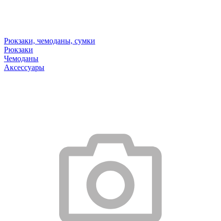
Рюкзаки, чемоданы, сумки
Рюкзаки
Чемоданы
Аксессуары