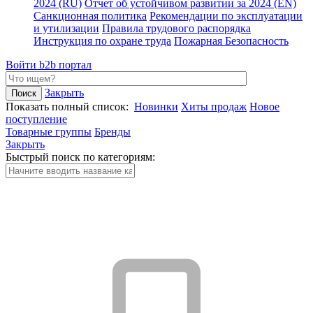
2024 (RU)
Отчет об устойчивом развитии за 2024 (EN)
Санкционная политика
Рекомендации по эксплуатации
и утилизации
Правила трудового распорядка
Инструкция по охране труда
Пожарная Безопасность
Войти
b2b портал
Закрыть
Показать полный список:
Новинки
Хиты продаж
Новое
поступление
Товарные группы
Бренды
Закрыть
Быстрый поиск по категориям: