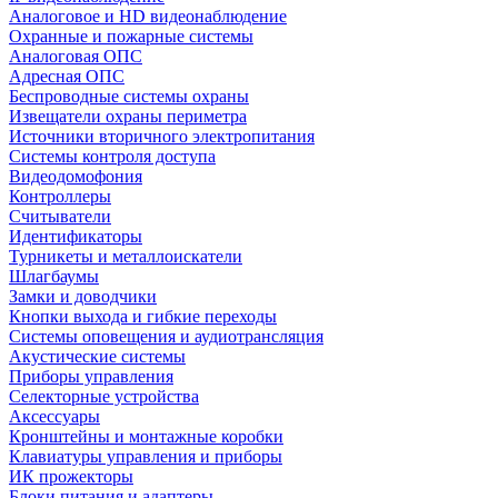
Аналоговое и HD видеонаблюдение
Охранные и пожарные системы
Аналоговая ОПС
Адресная ОПС
Беспроводные системы охраны
Извещатели охраны периметра
Источники вторичного электропитания
Системы контроля доступа
Видеодомофония
Контроллеры
Считыватели
Идентификаторы
Турникеты и металлоискатели
Шлагбаумы
Замки и доводчики
Кнопки выхода и гибкие переходы
Системы оповещения и аудиотрансляция
Акустические системы
Приборы управления
Селекторные устройства
Аксессуары
Кронштейны и монтажные коробки
Клавиатуры управления и приборы
ИК прожекторы
Блоки питания и адаптеры