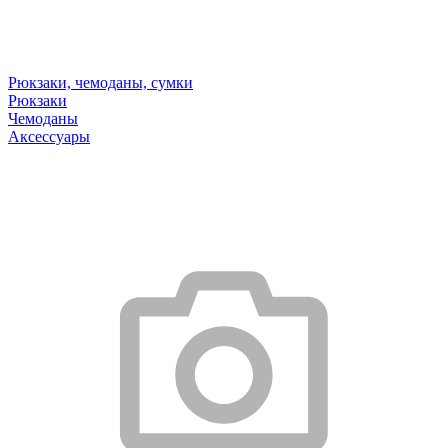
Рюкзаки, чемоданы, сумки
Рюкзаки
Чемоданы
Аксессуары