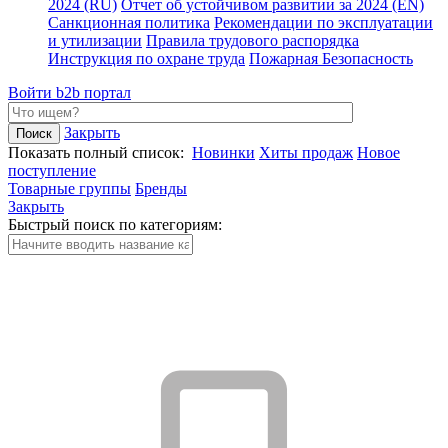
2024 (RU)
Отчет об устойчивом развитии за 2024 (EN)
Санкционная политика
Рекомендации по эксплуатации
и утилизации
Правила трудового распорядка
Инструкция по охране труда
Пожарная Безопасность
Войти
b2b портал
Закрыть
Показать полный список:
Новинки
Хиты продаж
Новое
поступление
Товарные группы
Бренды
Закрыть
Быстрый поиск по категориям: