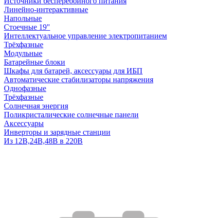
Источники бесперебойного питания
Линейно-интерактивные
Напольные
Стоечные 19"
Интеллектуальное управление электропитанием
Трёхфазные
Модульные
Батарейные блоки
Шкафы для батарей, аксессуары для ИБП
Автоматические стабилизаторы напряжения
Однофазные
Трёхфазные
Солнечная энергия
Поликристалические солнечные панели
Аксессуары
Инверторы и зарядные станции
Из 12В,24В,48В в 220В