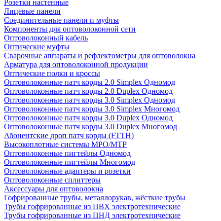
Розетки настенные
Лицевые панели
Соединительные панели и муфты
Компоненты для оптоволоконной сети
Оптоволоконный кабель
Оптические муфты
Сварочные аппараты и рефлектометры для оптоволокна
Арматура для оптоволоконной продукции
Оптические полки и кроссы
Оптоволоконные патч корды 2.0 Simplex Одномод
Оптоволоконные патч корды 2.0 Duplex Одномод
Оптоволоконные патч корды 3.0 Simplex Одномод
Оптоволоконные патч корды 3.0 Simplex Многомод
Оптоволоконные патч корды 3.0 Duplex Одномод
Оптоволоконные патч корды 3.0 Duplex Многомод
Абонентские дроп патч корды (FTTH)
Высокоплотные системы MPO/MTP
Оптоволоконные пигтейлы Одномод
Оптоволоконные пигтейлы Многомод
Оптоволоконные адаптеры и розетки
Оптоволоконные сплиттеры
Аксессуары для оптоволокна
Гофрированные трубы, металлорукав, жёсткие трубы
Трубы гофрированные из ПВХ электротехнические
Трубы гофрированные из ПНД электротехнические