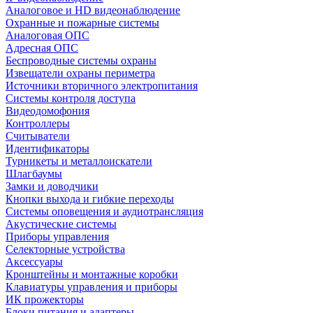
Аналоговое и HD видеонаблюдение
Охранные и пожарные системы
Аналоговая ОПС
Адресная ОПС
Беспроводные системы охраны
Извещатели охраны периметра
Источники вторичного электропитания
Системы контроля доступа
Видеодомофония
Контроллеры
Считыватели
Идентификаторы
Турникеты и металлоискатели
Шлагбаумы
Замки и доводчики
Кнопки выхода и гибкие переходы
Системы оповещения и аудиотрансляция
Акустические системы
Приборы управления
Селекторные устройства
Аксессуары
Кронштейны и монтажные коробки
Клавиатуры управления и приборы
ИК прожекторы
Блоки питания и адаптеры