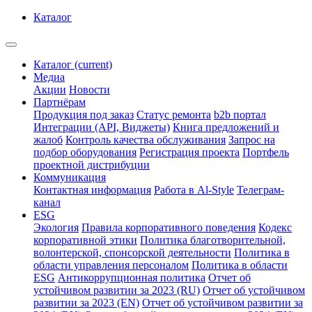
Каталог
Каталог
(current)
Медиа
Акции
Новости
Партнёрам
Продукция под заказ
Статус ремонта
b2b портал
Интеграции (API, Виджеты)
Книга предложений и
жалоб
Контроль качества обслуживания
Запрос на
подбор оборудования
Регистрация проекта
Портфель
проектной дистрибуции
Коммуникация
Контактная информация
Работа в Al-Style
Телеграм-
канал
ESG
Экология
Правила корпоративного поведения
Кодекс
корпоративной этики
Политика благотворительной,
волонтерской, спонсорской деятельности
Политика в
области управления персоналом
Политика в области
ESG
Антикоррупционная политика
Отчет об
устойчивом развитии за 2023 (RU)
Отчет об устойчивом
развитии за 2023 (EN)
Отчет об устойчивом развитии за