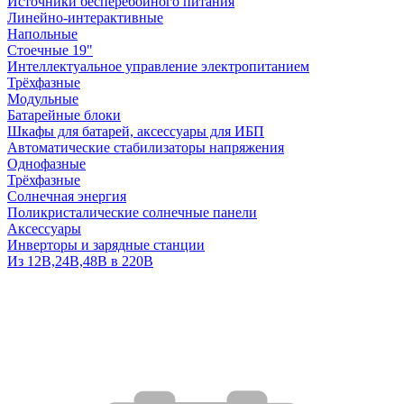
Источники бесперебойного питания
Линейно-интерактивные
Напольные
Стоечные 19"
Интеллектуальное управление электропитанием
Трёхфазные
Модульные
Батарейные блоки
Шкафы для батарей, аксессуары для ИБП
Автоматические стабилизаторы напряжения
Однофазные
Трёхфазные
Солнечная энергия
Поликристалические солнечные панели
Аксессуары
Инверторы и зарядные станции
Из 12В,24В,48В в 220В