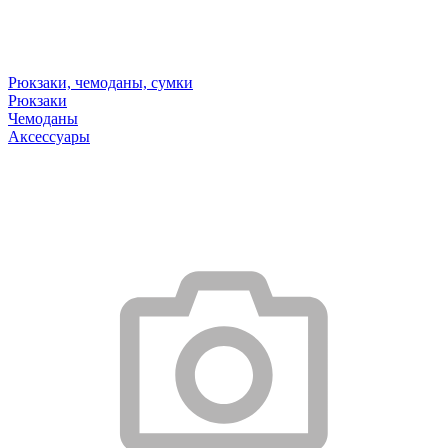
Рюкзаки, чемоданы, сумки
Рюкзаки
Чемоданы
Аксессуары