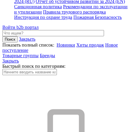
2024 (RU)
Отчет об устойчивом развитии за 2024 (EN)
Санкционная политика
Рекомендации по эксплуатации
и утилизации
Правила трудового распорядка
Инструкция по охране труда
Пожарная Безопасность
Войти
b2b портал
Закрыть
Показать полный список:
Новинки
Хиты продаж
Новое
поступление
Товарные группы
Бренды
Закрыть
Быстрый поиск по категориям: