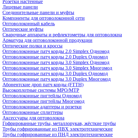
Розетки настенные
Лицевые панели
Соединительные панели и муфты
Компоненты для оптоволоконной сети
Оптоволоконный кабель
Оптические муфты
Сварочные аппараты и рефлектометры для оптоволокна
Арматура для оптоволоконной продукции
Оптические полки и кроссы
Оптоволоконные патч корды 2.0 Simplex Одномод
Оптоволоконные патч корды 2.0 Duplex Одномод
Оптоволоконные патч корды 3.0 Simplex Одномод
Оптоволоконные патч корды 3.0 Simplex Многомод
Оптоволоконные патч корды 3.0 Duplex Одномод
Оптоволоконные патч корды 3.0 Duplex Многомод
Абонентские дроп патч корды (FTTH)
Высокоплотные системы MPO/MTP
Оптоволоконные пигтейлы Одномод
Оптоволоконные пигтейлы Многомод
Оптоволоконные адаптеры и розетки
Оптоволоконные сплиттеры
Аксессуары для оптоволокна
Гофрированные трубы, металлорукав, жёсткие трубы
Трубы гофрированные из ПВХ электротехнические
Трубы гофрированные из ПНД электротехнические