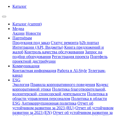
Каталог
Каталог
(current)
Медиа
Акции
Новости
Партнёрам
Продукция под заказ
Статус ремонта
b2b портал
Интеграции (API, Виджеты)
Книга предложений и
жалоб
Контроль качества обслуживания
Запрос на
подбор оборудования
Регистрация проекта
Портфель
проектной дистрибуции
Коммуникация
Контактная информация
Работа в Al-Style
Телеграм-
канал
ESG
Экология
Правила корпоративного поведения
Кодекс
корпоративной этики
Политика благотворительной,
волонтерской, спонсорской деятельности
Политика в
области управления персоналом
Политика в области
ESG
Антикоррупционная политика
Отчет об
устойчивом развитии за 2023 (RU)
Отчет об устойчивом
развитии за 2023 (EN)
Отчет об устойчивом развитии за