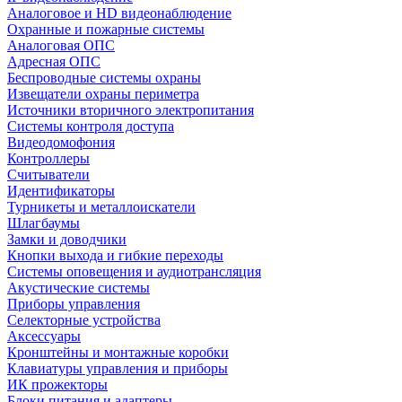
Аналоговое и HD видеонаблюдение
Охранные и пожарные системы
Аналоговая ОПС
Адресная ОПС
Беспроводные системы охраны
Извещатели охраны периметра
Источники вторичного электропитания
Системы контроля доступа
Видеодомофония
Контроллеры
Считыватели
Идентификаторы
Турникеты и металлоискатели
Шлагбаумы
Замки и доводчики
Кнопки выхода и гибкие переходы
Системы оповещения и аудиотрансляция
Акустические системы
Приборы управления
Селекторные устройства
Аксессуары
Кронштейны и монтажные коробки
Клавиатуры управления и приборы
ИК прожекторы
Блоки питания и адаптеры