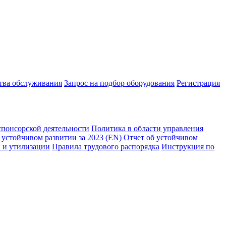
ства обслуживания
Запрос на подбор оборудования
Регистрация
спонсорской деятельности
Политика в области управления
 устойчивом развитии за 2023 (EN)
Отчет об устойчивом
 и утилизации
Правила трудового распорядка
Инструкция по