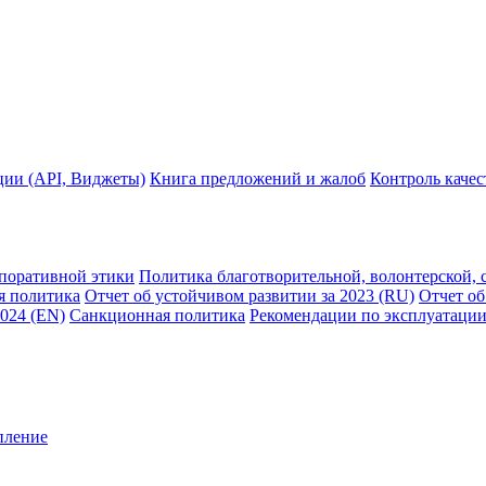
ции (API, Виджеты)
Книга предложений и жалоб
Контроль каче
рпоративной этики
Политика благотворительной, волонтерской, 
я политика
Отчет об устойчивом развитии за 2023 (RU)
Отчет об
2024 (EN)
Санкционная политика
Рекомендации по эксплуатации
пление