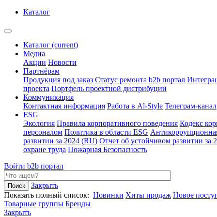
Каталог
Каталог
(current)
Медиа
Акции
Новости
Партнёрам
Продукция под заказ
Статус ремонта
b2b портал
Интегра
проекта
Портфель проектной дистрибуции
Коммуникация
Контактная информация
Работа в Al-Style
Телеграм-канал
ESG
Экология
Правила корпоративного поведения
Кодекс ко
персоналом
Политика в области ESG
Антикоррупционна
развитии за 2024 (RU)
Отчет об устойчивом развитии за 
охране труда
Пожарная Безопасность
Войти
b2b портал
Закрыть
Показать полный список:
Новинки
Хиты продаж
Новое посту
Товарные группы
Бренды
Закрыть