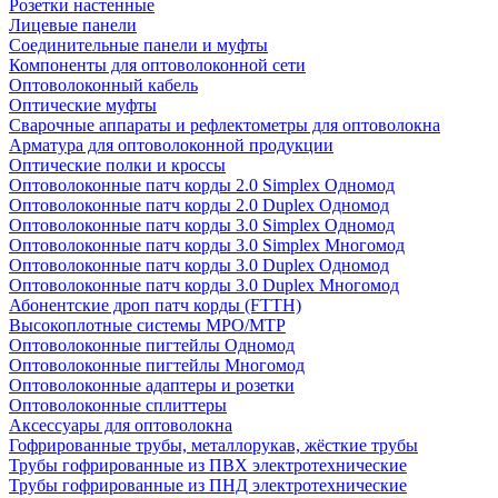
Розетки настенные
Лицевые панели
Соединительные панели и муфты
Компоненты для оптоволоконной сети
Оптоволоконный кабель
Оптические муфты
Сварочные аппараты и рефлектометры для оптоволокна
Арматура для оптоволоконной продукции
Оптические полки и кроссы
Оптоволоконные патч корды 2.0 Simplex Одномод
Оптоволоконные патч корды 2.0 Duplex Одномод
Оптоволоконные патч корды 3.0 Simplex Одномод
Оптоволоконные патч корды 3.0 Simplex Многомод
Оптоволоконные патч корды 3.0 Duplex Одномод
Оптоволоконные патч корды 3.0 Duplex Многомод
Абонентские дроп патч корды (FTTH)
Высокоплотные системы MPO/MTP
Оптоволоконные пигтейлы Одномод
Оптоволоконные пигтейлы Многомод
Оптоволоконные адаптеры и розетки
Оптоволоконные сплиттеры
Аксессуары для оптоволокна
Гофрированные трубы, металлорукав, жёсткие трубы
Трубы гофрированные из ПВХ электротехнические
Трубы гофрированные из ПНД электротехнические