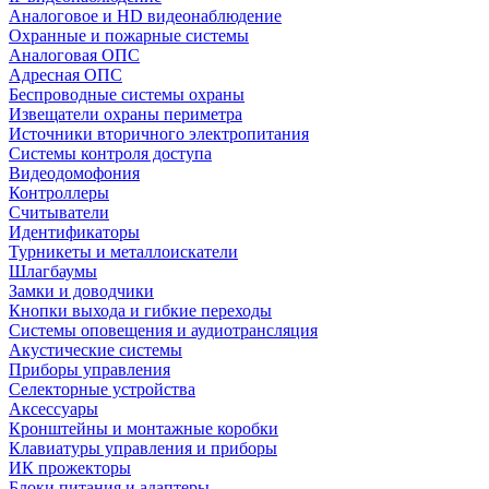
Аналоговое и HD видеонаблюдение
Охранные и пожарные системы
Аналоговая ОПС
Адресная ОПС
Беспроводные системы охраны
Извещатели охраны периметра
Источники вторичного электропитания
Системы контроля доступа
Видеодомофония
Контроллеры
Считыватели
Идентификаторы
Турникеты и металлоискатели
Шлагбаумы
Замки и доводчики
Кнопки выхода и гибкие переходы
Системы оповещения и аудиотрансляция
Акустические системы
Приборы управления
Селекторные устройства
Аксессуары
Кронштейны и монтажные коробки
Клавиатуры управления и приборы
ИК прожекторы
Блоки питания и адаптеры