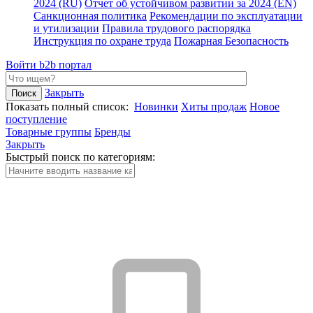
2024 (RU)
Отчет об устойчивом развитии за 2024 (EN)
Санкционная политика
Рекомендации по эксплуатации
и утилизации
Правила трудового распорядка
Инструкция по охране труда
Пожарная Безопасность
Войти
b2b портал
Закрыть
Показать полный список:
Новинки
Хиты продаж
Новое
поступление
Товарные группы
Бренды
Закрыть
Быстрый поиск по категориям: