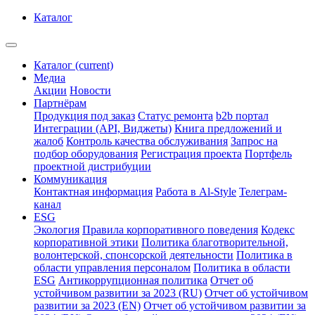
Каталог
Каталог
(current)
Медиа
Акции
Новости
Партнёрам
Продукция под заказ
Статус ремонта
b2b портал
Интеграции (API, Виджеты)
Книга предложений и
жалоб
Контроль качества обслуживания
Запрос на
подбор оборудования
Регистрация проекта
Портфель
проектной дистрибуции
Коммуникация
Контактная информация
Работа в Al-Style
Телеграм-
канал
ESG
Экология
Правила корпоративного поведения
Кодекс
корпоративной этики
Политика благотворительной,
волонтерской, спонсорской деятельности
Политика в
области управления персоналом
Политика в области
ESG
Антикоррупционная политика
Отчет об
устойчивом развитии за 2023 (RU)
Отчет об устойчивом
развитии за 2023 (EN)
Отчет об устойчивом развитии за