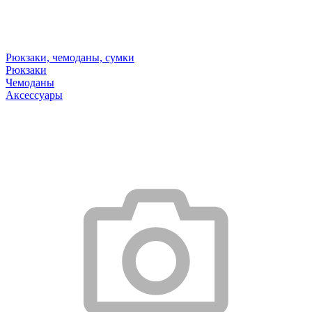
Рюкзаки, чемоданы, сумки
Рюкзаки
Чемоданы
Аксессуары