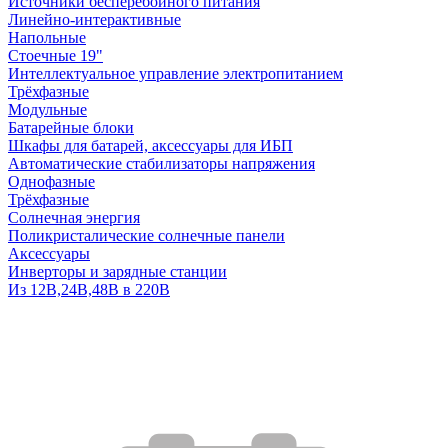
Источники бесперебойного питания
Линейно-интерактивные
Напольные
Стоечные 19"
Интеллектуальное управление электропитанием
Трёхфазные
Модульные
Батарейные блоки
Шкафы для батарей, аксессуары для ИБП
Автоматические стабилизаторы напряжения
Однофазные
Трёхфазные
Солнечная энергия
Поликристалические солнечные панели
Аксессуары
Инверторы и зарядные станции
Из 12В,24В,48В в 220В