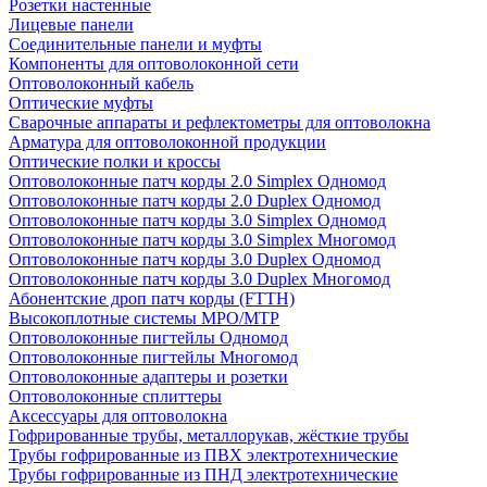
Розетки настенные
Лицевые панели
Соединительные панели и муфты
Компоненты для оптоволоконной сети
Оптоволоконный кабель
Оптические муфты
Сварочные аппараты и рефлектометры для оптоволокна
Арматура для оптоволоконной продукции
Оптические полки и кроссы
Оптоволоконные патч корды 2.0 Simplex Одномод
Оптоволоконные патч корды 2.0 Duplex Одномод
Оптоволоконные патч корды 3.0 Simplex Одномод
Оптоволоконные патч корды 3.0 Simplex Многомод
Оптоволоконные патч корды 3.0 Duplex Одномод
Оптоволоконные патч корды 3.0 Duplex Многомод
Абонентские дроп патч корды (FTTH)
Высокоплотные системы MPO/MTP
Оптоволоконные пигтейлы Одномод
Оптоволоконные пигтейлы Многомод
Оптоволоконные адаптеры и розетки
Оптоволоконные сплиттеры
Аксессуары для оптоволокна
Гофрированные трубы, металлорукав, жёсткие трубы
Трубы гофрированные из ПВХ электротехнические
Трубы гофрированные из ПНД электротехнические