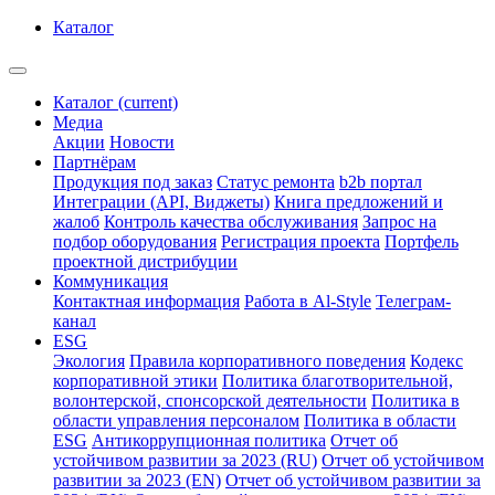
Каталог
Каталог
(current)
Медиа
Акции
Новости
Партнёрам
Продукция под заказ
Статус ремонта
b2b портал
Интеграции (API, Виджеты)
Книга предложений и
жалоб
Контроль качества обслуживания
Запрос на
подбор оборудования
Регистрация проекта
Портфель
проектной дистрибуции
Коммуникация
Контактная информация
Работа в Al-Style
Телеграм-
канал
ESG
Экология
Правила корпоративного поведения
Кодекс
корпоративной этики
Политика благотворительной,
волонтерской, спонсорской деятельности
Политика в
области управления персоналом
Политика в области
ESG
Антикоррупционная политика
Отчет об
устойчивом развитии за 2023 (RU)
Отчет об устойчивом
развитии за 2023 (EN)
Отчет об устойчивом развитии за