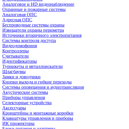
Аналоговое и HD видеонаблюдение
Охранные и пожарные системы
Аналоговая ОПС
Адресная ОПС
Беспроводные системы охраны
Извещатели охраны периметра
Источники вторичного электропитания
Системы контроля доступа
Видеодомофония
Контроллеры
Считыватели
Идентификаторы
Турникеты и металлоискатели
Шлагбаумы
Замки и доводчики
Кнопки выхода и гибкие переходы
Системы оповещения и аудиотрансляция
Акустические системы
Приборы управления
Селекторные устройства
Аксессуары
Кронштейны и монтажные коробки
Клавиатуры управления и приборы
ИК прожекторы
Блоки питания и адаптеры