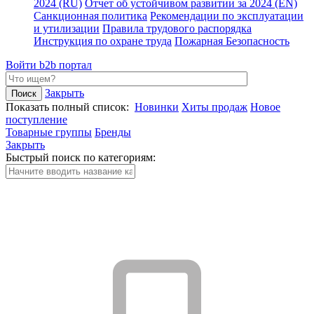
2024 (RU)
Отчет об устойчивом развитии за 2024 (EN)
Санкционная политика
Рекомендации по эксплуатации
и утилизации
Правила трудового распорядка
Инструкция по охране труда
Пожарная Безопасность
Войти
b2b портал
Закрыть
Показать полный список:
Новинки
Хиты продаж
Новое
поступление
Товарные группы
Бренды
Закрыть
Быстрый поиск по категориям: