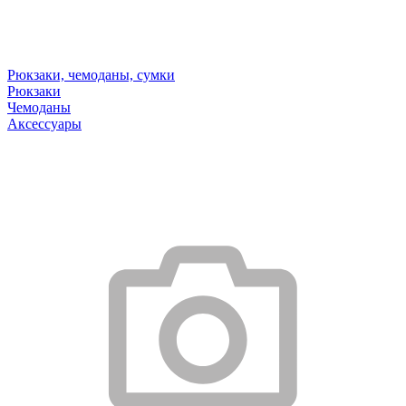
Рюкзаки, чемоданы, сумки
Рюкзаки
Чемоданы
Аксессуары