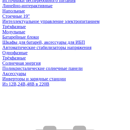
Источники бесперебойного питания
Линейно-интерактивные
Напольные
Стоечные 19"
Интеллектуальное управление электропитанием
Трёхфазные
Модульные
Батарейные блоки
Шкафы для батарей, аксессуары для ИБП
Автоматические стабилизаторы напряжения
Однофазные
Трёхфазные
Солнечная энергия
Поликристалические солнечные панели
Аксессуары
Инверторы и зарядные станции
Из 12В,24В,48В в 220В