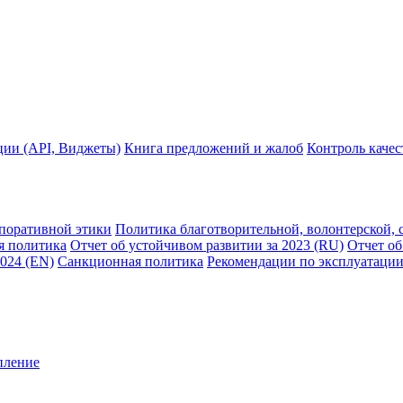
ции (API, Виджеты)
Книга предложений и жалоб
Контроль каче
рпоративной этики
Политика благотворительной, волонтерской, 
я политика
Отчет об устойчивом развитии за 2023 (RU)
Отчет об
2024 (EN)
Санкционная политика
Рекомендации по эксплуатации
пление