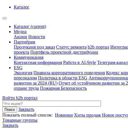
Каталог
Каталог
(current)
Медиа
Акции
Новости
Партнёрам
Продукция под заказ
Статус ремонта
b2b портал
Интегра
проекта
Портфель проектной дистрибуции
Коммуникация
Контактная информация
Работа в Al-Style
Телеграм-канал
ESG
Экология
Правила корпоративного поведения
Кодекс ко
персоналом
Политика в области ESG
Антикоррупционна
развитии за 2024 (RU)
Отчет об устойчивом развитии за 
охране труда
Пожарная Безопасность
Войти
b2b портал
Закрыть
Показать полный список:
Новинки
Хиты продаж
Новое посту
Товарные группы
Закрыть