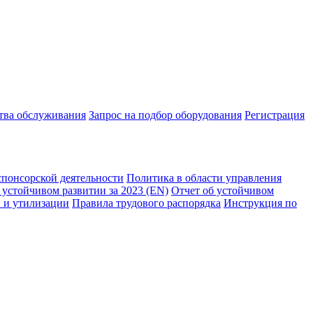
ства обслуживания
Запрос на подбор оборудования
Регистрация
спонсорской деятельности
Политика в области управления
 устойчивом развитии за 2023 (EN)
Отчет об устойчивом
 и утилизации
Правила трудового распорядка
Инструкция по