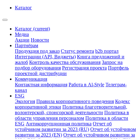
Каталог
Каталог
(current)
Медиа
Акции
Новости
Партнёрам
Продукция под заказ
Статус ремонта
b2b портал
Интеграции (API, Виджеты)
Книга предложений и
жалоб
Контроль качества обслуживания
Запрос на
подбор оборудования
Регистрация проекта
Портфель
проектной дистрибуции
Коммуникация
Контактная информация
Работа в Al-Style
Телеграм-
канал
ESG
Экология
Правила корпоративного поведения
Кодекс
корпоративной этики
Политика благотворительной,
волонтерской, спонсорской деятельности
Политика в
области управления персоналом
Политика в области
ESG
Антикоррупционная политика
Отчет об
устойчивом развитии за 2023 (RU)
Отчет об устойчивом
развитии за 2023 (EN)
Отчет об устойчивом развитии за