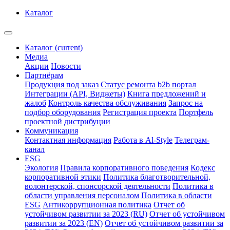
Каталог
Каталог
(current)
Медиа
Акции
Новости
Партнёрам
Продукция под заказ
Статус ремонта
b2b портал
Интеграции (API, Виджеты)
Книга предложений и
жалоб
Контроль качества обслуживания
Запрос на
подбор оборудования
Регистрация проекта
Портфель
проектной дистрибуции
Коммуникация
Контактная информация
Работа в Al-Style
Телеграм-
канал
ESG
Экология
Правила корпоративного поведения
Кодекс
корпоративной этики
Политика благотворительной,
волонтерской, спонсорской деятельности
Политика в
области управления персоналом
Политика в области
ESG
Антикоррупционная политика
Отчет об
устойчивом развитии за 2023 (RU)
Отчет об устойчивом
развитии за 2023 (EN)
Отчет об устойчивом развитии за