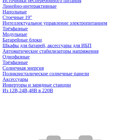
Источники бесперебойного питания
Линейно-интерактивные
Напольные
Стоечные 19"
Интеллектуальное управление электропитанием
Трёхфазные
Модульные
Батарейные блоки
Шкафы для батарей, аксессуары для ИБП
Автоматические стабилизаторы напряжения
Однофазные
Трёхфазные
Солнечная энергия
Поликристалические солнечные панели
Аксессуары
Инверторы и зарядные станции
Из 12В,24В,48В в 220В