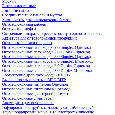
Модули
Розетки настенные
Лицевые панели
Соединительные панели и муфты
Компоненты для оптоволоконной сети
Оптоволоконный кабель
Оптические муфты
Сварочные аппараты и рефлектометры для оптоволокна
Арматура для оптоволоконной продукции
Оптические полки и кроссы
Оптоволоконные патч корды 2.0 Simplex Одномод
Оптоволоконные патч корды 2.0 Duplex Одномод
Оптоволоконные патч корды 3.0 Simplex Одномод
Оптоволоконные патч корды 3.0 Simplex Многомод
Оптоволоконные патч корды 3.0 Duplex Одномод
Оптоволоконные патч корды 3.0 Duplex Многомод
Абонентские дроп патч корды (FTTH)
Высокоплотные системы MPO/MTP
Оптоволоконные пигтейлы Одномод
Оптоволоконные пигтейлы Многомод
Оптоволоконные адаптеры и розетки
Оптоволоконные сплиттеры
Аксессуары для оптоволокна
Гофрированные трубы, металлорукав, жёсткие трубы
Трубы гофрированные из ПВХ электротехнические