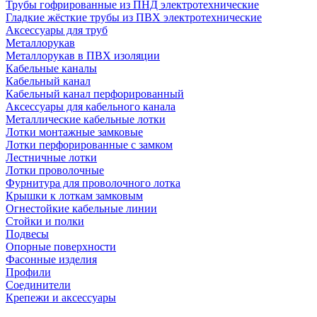
Трубы гофрированные из ПНД электротехнические
Гладкие жёсткие трубы из ПВХ электротехнические
Аксессуары для труб
Металлорукав
Металлорукав в ПВХ изоляции
Кабельные каналы
Кабельный канал
Кабельный канал перфорированный
Аксессуары для кабельного канала
Металлические кабельные лотки
Лотки монтажные замковые
Лотки перфорированные с замком
Лестничные лотки
Лотки проволочные
Фурнитура для проволочного лотка
Крышки к лоткам замковым
Огнестойкие кабельные линии
Стойки и полки
Подвесы
Опорные поверхности
Фасонные изделия
Профили
Соединители
Крепежи и аксессуары