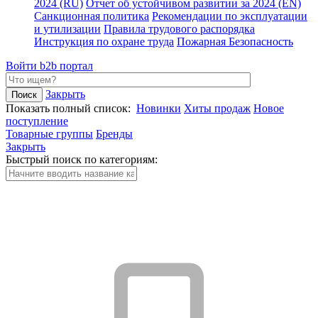
2024 (RU)
Отчет об устойчивом развитии за 2024 (EN)
Санкционная политика
Рекомендации по эксплуатации
и утилизации
Правила трудового распорядка
Инструкция по охране труда
Пожарная Безопасность
Войти
b2b портал
Закрыть
Показать полный список:
Новинки
Хиты продаж
Новое
поступление
Товарные группы
Бренды
Закрыть
Быстрый поиск по категориям: