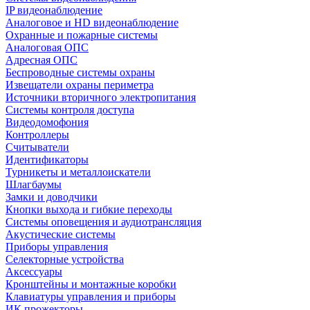
IP видеонаблюдение
Аналоговое и HD видеонаблюдение
Охранные и пожарные системы
Аналоговая ОПС
Адресная ОПС
Беспроводные системы охраны
Извещатели охраны периметра
Источники вторичного электропитания
Системы контроля доступа
Видеодомофония
Контроллеры
Считыватели
Идентификаторы
Турникеты и металлоискатели
Шлагбаумы
Замки и доводчики
Кнопки выхода и гибкие переходы
Системы оповещения и аудиотрансляция
Акустические системы
Приборы управления
Селекторные устройства
Аксессуары
Кронштейны и монтажные коробки
Клавиатуры управления и приборы
ИК прожекторы