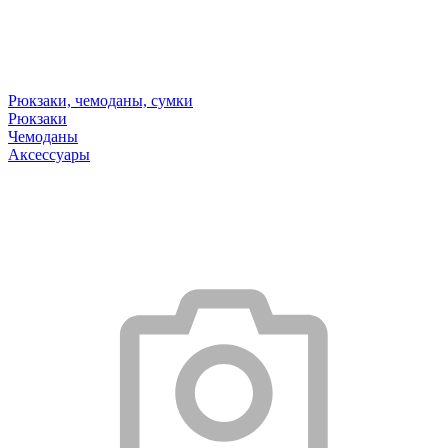
Рюкзаки, чемоданы, сумки
Рюкзаки
Чемоданы
Аксессуары