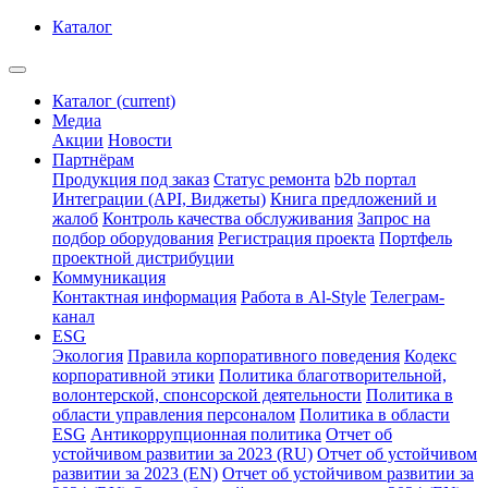
Каталог
Каталог
(current)
Медиа
Акции
Новости
Партнёрам
Продукция под заказ
Статус ремонта
b2b портал
Интеграции (API, Виджеты)
Книга предложений и
жалоб
Контроль качества обслуживания
Запрос на
подбор оборудования
Регистрация проекта
Портфель
проектной дистрибуции
Коммуникация
Контактная информация
Работа в Al-Style
Телеграм-
канал
ESG
Экология
Правила корпоративного поведения
Кодекс
корпоративной этики
Политика благотворительной,
волонтерской, спонсорской деятельности
Политика в
области управления персоналом
Политика в области
ESG
Антикоррупционная политика
Отчет об
устойчивом развитии за 2023 (RU)
Отчет об устойчивом
развитии за 2023 (EN)
Отчет об устойчивом развитии за