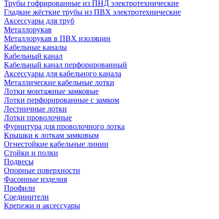
Трубы гофрированные из ПНД электротехнические
Гладкие жёсткие трубы из ПВХ электротехнические
Аксессуары для труб
Металлорукав
Металлорукав в ПВХ изоляции
Кабельные каналы
Кабельный канал
Кабельный канал перфорированный
Аксессуары для кабельного канала
Металлические кабельные лотки
Лотки монтажные замковые
Лотки перфорированные с замком
Лестничные лотки
Лотки проволочные
Фурнитура для проволочного лотка
Крышки к лоткам замковым
Огнестойкие кабельные линии
Стойки и полки
Подвесы
Опорные поверхности
Фасонные изделия
Профили
Соединители
Крепежи и аксессуары