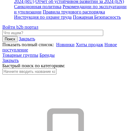
2024 (RU)
Отчет об устойчивом развитии за 2024 (EN)
Санкционная политика
Рекомендации по эксплуатации
и утилизации
Правила трудового распорядка
Инструкция по охране труда
Пожарная Безопасность
Войти
b2b портал
Закрыть
Показать полный список:
Новинки
Хиты продаж
Новое
поступление
Товарные группы
Бренды
Закрыть
Быстрый поиск по категориям: