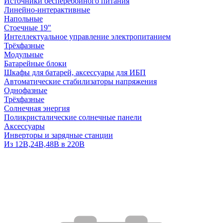
Источники бесперебойного питания
Линейно-интерактивные
Напольные
Стоечные 19"
Интеллектуальное управление электропитанием
Трёхфазные
Модульные
Батарейные блоки
Шкафы для батарей, аксессуары для ИБП
Автоматические стабилизаторы напряжения
Однофазные
Трёхфазные
Солнечная энергия
Поликристалические солнечные панели
Аксессуары
Инверторы и зарядные станции
Из 12В,24В,48В в 220В