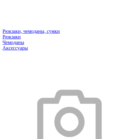
Рюкзаки, чемоданы, сумки
Рюкзаки
Чемоданы
Аксессуары