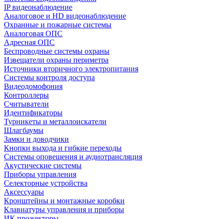
IP видеонаблюдение
Аналоговое и HD видеонаблюдение
Охранные и пожарные системы
Аналоговая ОПС
Адресная ОПС
Беспроводные системы охраны
Извещатели охраны периметра
Источники вторичного электропитания
Системы контроля доступа
Видеодомофония
Контроллеры
Считыватели
Идентификаторы
Турникеты и металлоискатели
Шлагбаумы
Замки и доводчики
Кнопки выхода и гибкие переходы
Системы оповещения и аудиотрансляция
Акустические системы
Приборы управления
Селекторные устройства
Аксессуары
Кронштейны и монтажные коробки
Клавиатуры управления и приборы
ИК прожекторы