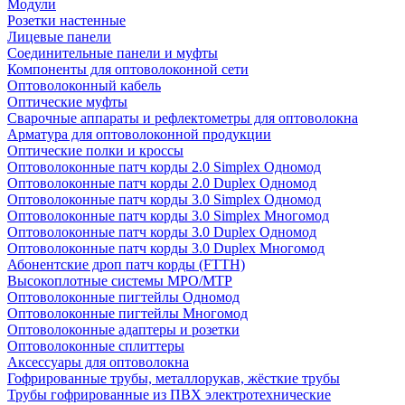
Модули
Розетки настенные
Лицевые панели
Соединительные панели и муфты
Компоненты для оптоволоконной сети
Оптоволоконный кабель
Оптические муфты
Сварочные аппараты и рефлектометры для оптоволокна
Арматура для оптоволоконной продукции
Оптические полки и кроссы
Оптоволоконные патч корды 2.0 Simplex Одномод
Оптоволоконные патч корды 2.0 Duplex Одномод
Оптоволоконные патч корды 3.0 Simplex Одномод
Оптоволоконные патч корды 3.0 Simplex Многомод
Оптоволоконные патч корды 3.0 Duplex Одномод
Оптоволоконные патч корды 3.0 Duplex Многомод
Абонентские дроп патч корды (FTTH)
Высокоплотные системы MPO/MTP
Оптоволоконные пигтейлы Одномод
Оптоволоконные пигтейлы Многомод
Оптоволоконные адаптеры и розетки
Оптоволоконные сплиттеры
Аксессуары для оптоволокна
Гофрированные трубы, металлорукав, жёсткие трубы
Трубы гофрированные из ПВХ электротехнические