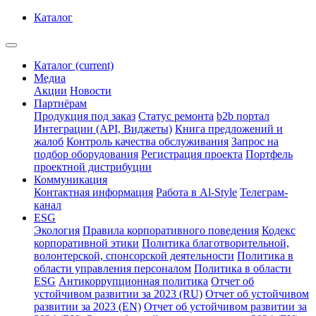
Каталог
Каталог
(current)
Медиа
Акции
Новости
Партнёрам
Продукция под заказ
Статус ремонта
b2b портал
Интеграции (API, Виджеты)
Книга предложений и
жалоб
Контроль качества обслуживания
Запрос на
подбор оборудования
Регистрация проекта
Портфель
проектной дистрибуции
Коммуникация
Контактная информация
Работа в Al-Style
Телеграм-
канал
ESG
Экология
Правила корпоративного поведения
Кодекс
корпоративной этики
Политика благотворительной,
волонтерской, спонсорской деятельности
Политика в
области управления персоналом
Политика в области
ESG
Антикоррупционная политика
Отчет об
устойчивом развитии за 2023 (RU)
Отчет об устойчивом
развитии за 2023 (EN)
Отчет об устойчивом развитии за