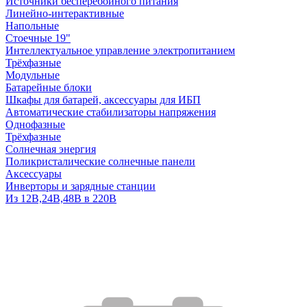
Источники бесперебойного питания
Линейно-интерактивные
Напольные
Стоечные 19"
Интеллектуальное управление электропитанием
Трёхфазные
Модульные
Батарейные блоки
Шкафы для батарей, аксессуары для ИБП
Автоматические стабилизаторы напряжения
Однофазные
Трёхфазные
Солнечная энергия
Поликристалические солнечные панели
Аксессуары
Инверторы и зарядные станции
Из 12В,24В,48В в 220В