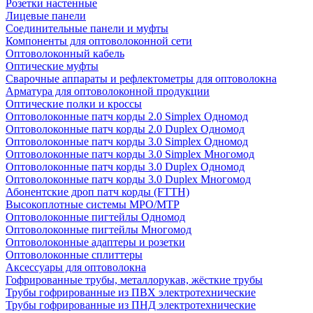
Розетки настенные
Лицевые панели
Соединительные панели и муфты
Компоненты для оптоволоконной сети
Оптоволоконный кабель
Оптические муфты
Сварочные аппараты и рефлектометры для оптоволокна
Арматура для оптоволоконной продукции
Оптические полки и кроссы
Оптоволоконные патч корды 2.0 Simplex Одномод
Оптоволоконные патч корды 2.0 Duplex Одномод
Оптоволоконные патч корды 3.0 Simplex Одномод
Оптоволоконные патч корды 3.0 Simplex Многомод
Оптоволоконные патч корды 3.0 Duplex Одномод
Оптоволоконные патч корды 3.0 Duplex Многомод
Абонентские дроп патч корды (FTTH)
Высокоплотные системы MPO/MTP
Оптоволоконные пигтейлы Одномод
Оптоволоконные пигтейлы Многомод
Оптоволоконные адаптеры и розетки
Оптоволоконные сплиттеры
Аксессуары для оптоволокна
Гофрированные трубы, металлорукав, жёсткие трубы
Трубы гофрированные из ПВХ электротехнические
Трубы гофрированные из ПНД электротехнические