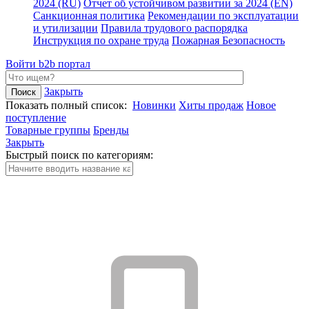
2024 (RU)
Отчет об устойчивом развитии за 2024 (EN)
Санкционная политика
Рекомендации по эксплуатации
и утилизации
Правила трудового распорядка
Инструкция по охране труда
Пожарная Безопасность
Войти
b2b портал
Закрыть
Показать полный список:
Новинки
Хиты продаж
Новое
поступление
Товарные группы
Бренды
Закрыть
Быстрый поиск по категориям: