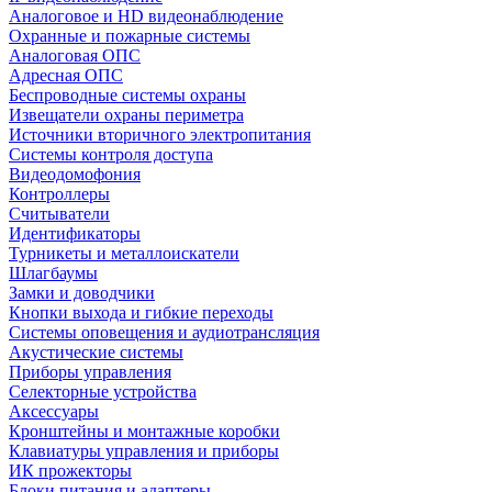
Аналоговое и HD видеонаблюдение
Охранные и пожарные системы
Аналоговая ОПС
Адресная ОПС
Беспроводные системы охраны
Извещатели охраны периметра
Источники вторичного электропитания
Системы контроля доступа
Видеодомофония
Контроллеры
Считыватели
Идентификаторы
Турникеты и металлоискатели
Шлагбаумы
Замки и доводчики
Кнопки выхода и гибкие переходы
Системы оповещения и аудиотрансляция
Акустические системы
Приборы управления
Селекторные устройства
Аксессуары
Кронштейны и монтажные коробки
Клавиатуры управления и приборы
ИК прожекторы
Блоки питания и адаптеры