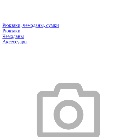
Рюкзаки, чемоданы, сумки
Рюкзаки
Чемоданы
Аксессуары