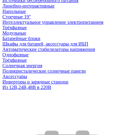
Источники бесперебойного питания
Линейно-интерактивные
Напольные
Стоечные 19"
Интеллектуальное управление электропитанием
Трёхфазные
Модульные
Батарейные блоки
Шкафы для батарей, аксессуары для ИБП
Автоматические стабилизаторы напряжения
Однофазные
Трёхфазные
Солнечная энергия
Поликристалические солнечные панели
Аксессуары
Инверторы и зарядные станции
Из 12В,24В,48В в 220В