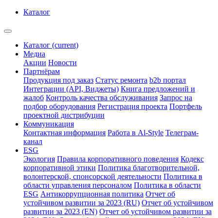
Каталог
Каталог
(current)
Медиа
Акции
Новости
Партнёрам
Продукция под заказ
Статус ремонта
b2b портал
Интеграции (API, Виджеты)
Книга предложений и
жалоб
Контроль качества обслуживания
Запрос на
подбор оборудования
Регистрация проекта
Портфель
проектной дистрибуции
Коммуникация
Контактная информация
Работа в Al-Style
Телеграм-
канал
ESG
Экология
Правила корпоративного поведения
Кодекс
корпоративной этики
Политика благотворительной,
волонтерской, спонсорской деятельности
Политика в
области управления персоналом
Политика в области
ESG
Антикоррупционная политика
Отчет об
устойчивом развитии за 2023 (RU)
Отчет об устойчивом
развитии за 2023 (EN)
Отчет об устойчивом развитии за