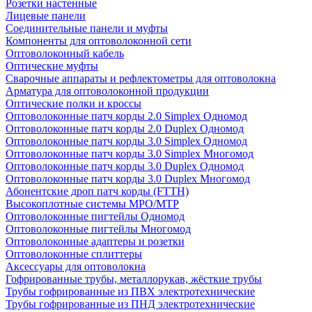
Розетки настенные
Лицевые панели
Соединительные панели и муфты
Компоненты для оптоволоконной сети
Оптоволоконный кабель
Оптические муфты
Сварочные аппараты и рефлектометры для оптоволокна
Арматура для оптоволоконной продукции
Оптические полки и кроссы
Оптоволоконные патч корды 2.0 Simplex Одномод
Оптоволоконные патч корды 2.0 Duplex Одномод
Оптоволоконные патч корды 3.0 Simplex Одномод
Оптоволоконные патч корды 3.0 Simplex Многомод
Оптоволоконные патч корды 3.0 Duplex Одномод
Оптоволоконные патч корды 3.0 Duplex Многомод
Абонентские дроп патч корды (FTTH)
Высокоплотные системы MPO/MTP
Оптоволоконные пигтейлы Одномод
Оптоволоконные пигтейлы Многомод
Оптоволоконные адаптеры и розетки
Оптоволоконные сплиттеры
Аксессуары для оптоволокна
Гофрированные трубы, металлорукав, жёсткие трубы
Трубы гофрированные из ПВХ электротехнические
Трубы гофрированные из ПНД электротехнические