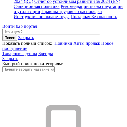
2024 (RU)
Отчет об устойчивом развитии за 2024 (EN)
Санкционная политика
Рекомендации по эксплуатации
и утилизации
Правила трудового распорядка
Инструкция по охране труда
Пожарная Безопасность
Войти
b2b портал
Закрыть
Показать полный список:
Новинки
Хиты продаж
Новое
поступление
Товарные группы
Бренды
Закрыть
Быстрый поиск по категориям: