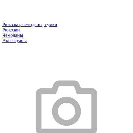
Рюкзаки, чемоданы, сумки
Рюкзаки
Чемоданы
Аксессуары