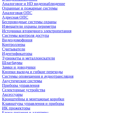
Аналоговое и HD видеонаблюдение
Охранные и пожарные системы
Аналоговая ОПС
Адресная ОПС
Беспроводные системы охраны
Извещатели охраны периметра
Источники вторичного электропитания
Системы контроля доступа
Видеодомофония
Контроллеры
Считыватели
Идентификаторы
Турникеты и металлоискатели
Шлагбаумы
Замки и доводчики
Кнопки выхода и гибкие переходы
Системы оповещения и аудиотрансляция
Акустические системы
Приборы управления
Селекторные устройства
Аксессуары
Кронштейны и монтажные коробки
Клавиатуры управления и приборы
ИК прожекторы
Блоки питания и адаптеры