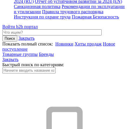
2024 (RU)
Отчет об устойчивом развитии за 2024 (EN)
Санкционная политика
Рекомендации по эксплуатации
и утилизации
Правила трудового распорядка
Инструкция по охране труда
Пожарная Безопасность
Войти
b2b портал
Закрыть
Показать полный список:
Новинки
Хиты продаж
Новое
поступление
Товарные группы
Бренды
Закрыть
Быстрый поиск по категориям: