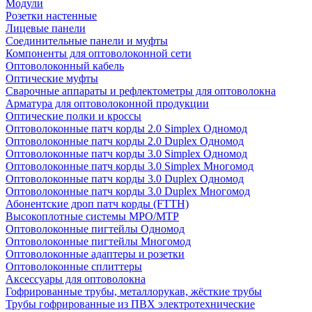
Модули
Розетки настенные
Лицевые панели
Соединительные панели и муфты
Компоненты для оптоволоконной сети
Оптоволоконный кабель
Оптические муфты
Сварочные аппараты и рефлектометры для оптоволокна
Арматура для оптоволоконной продукции
Оптические полки и кроссы
Оптоволоконные патч корды 2.0 Simplex Одномод
Оптоволоконные патч корды 2.0 Duplex Одномод
Оптоволоконные патч корды 3.0 Simplex Одномод
Оптоволоконные патч корды 3.0 Simplex Многомод
Оптоволоконные патч корды 3.0 Duplex Одномод
Оптоволоконные патч корды 3.0 Duplex Многомод
Абонентские дроп патч корды (FTTH)
Высокоплотные системы MPO/MTP
Оптоволоконные пигтейлы Одномод
Оптоволоконные пигтейлы Многомод
Оптоволоконные адаптеры и розетки
Оптоволоконные сплиттеры
Аксессуары для оптоволокна
Гофрированные трубы, металлорукав, жёсткие трубы
Трубы гофрированные из ПВХ электротехнические