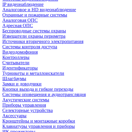
IP видеонаблюдение
Аналоговое и HD видеонаблюдение
Охранные и пожарные системы
Аналоговая ОПС
Адресная ОПС
Беспроводные системы охраны
Извещатели охраны периметра
Источники вторичного электропитания
Системы контроля доступа
Видеодомофония
Контроллеры
Считыватели
Идентификаторы
Турникеты и металлоискатели
Шлагбаумы
Замки и доводчики
Кнопки выхода и гибкие переходы
Системы оповещения и аудиотрансляция
Акустические системы
Приборы управления
Селекторные устройства
Аксессуары
Кронштейны и монтажные коробки
Клавиатуры управления и приборы
ИК прожекторы