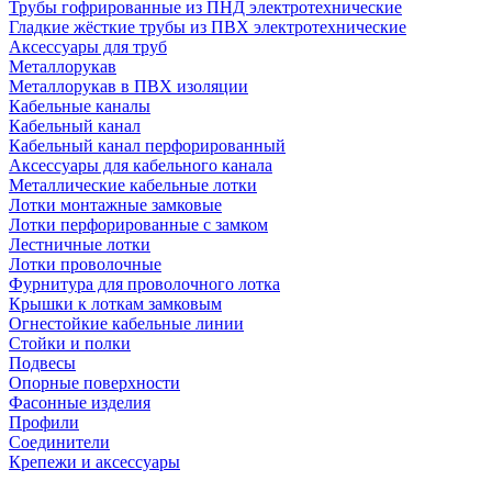
Трубы гофрированные из ПНД электротехнические
Гладкие жёсткие трубы из ПВХ электротехнические
Аксессуары для труб
Металлорукав
Металлорукав в ПВХ изоляции
Кабельные каналы
Кабельный канал
Кабельный канал перфорированный
Аксессуары для кабельного канала
Металлические кабельные лотки
Лотки монтажные замковые
Лотки перфорированные с замком
Лестничные лотки
Лотки проволочные
Фурнитура для проволочного лотка
Крышки к лоткам замковым
Огнестойкие кабельные линии
Стойки и полки
Подвесы
Опорные поверхности
Фасонные изделия
Профили
Соединители
Крепежи и аксессуары