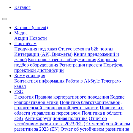
Каталог
Каталог
(current)
Медиа
Акции
Новости
Партнёрам
Продукция под заказ
Статус ремонта
b2b портал
Интеграции (API, Виджеты)
Книга предложений и
жалоб
Контроль качества обслуживания
Запрос на
подбор оборудования
Регистрация проекта
Портфель
проектной дистрибуции
Коммуникация
Контактная информация
Работа в Al-Style
Телеграм-
канал
ESG
Экология
Правила корпоративного поведения
Кодекс
корпоративной этики
Политика благотворительной,
волонтерской, спонсорской деятельности
Политика в
области управления персоналом
Политика в области
ESG
Антикоррупционная политика
Отчет об
устойчивом развитии за 2023 (RU)
Отчет об устойчивом
развитии за 2023 (EN)
Отчет об устойчивом развитии за