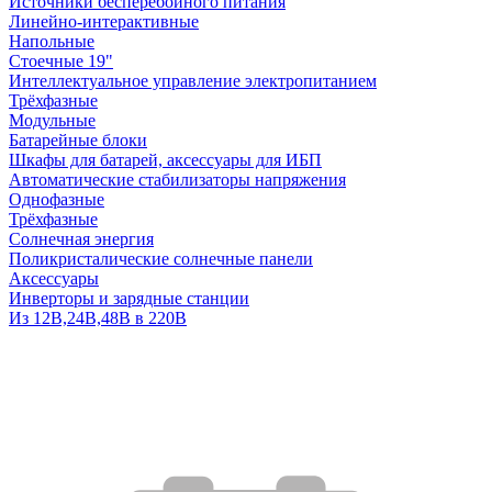
Источники бесперебойного питания
Линейно-интерактивные
Напольные
Стоечные 19"
Интеллектуальное управление электропитанием
Трёхфазные
Модульные
Батарейные блоки
Шкафы для батарей, аксессуары для ИБП
Автоматические стабилизаторы напряжения
Однофазные
Трёхфазные
Солнечная энергия
Поликристалические солнечные панели
Аксессуары
Инверторы и зарядные станции
Из 12В,24В,48В в 220В