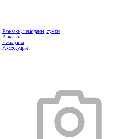
Рюкзаки, чемоданы, сумки
Рюкзаки
Чемоданы
Аксессуары