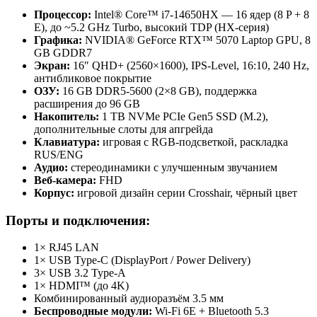
Процессор:
Intel® Core™ i7-14650HX — 16 ядер (8 P + 8
E), до ~5.2 GHz Turbo, высокий TDP (HX-серия)
Графика:
NVIDIA® GeForce RTX™ 5070 Laptop GPU, 8
GB GDDR7
Экран:
16″ QHD+ (2560×1600), IPS-Level, 16:10, 240 Hz,
антибликовое покрытие
ОЗУ:
16 GB DDR5-5600 (2×8 GB), поддержка
расширения до 96 GB
Накопитель:
1 TB NVMe PCIe Gen5 SSD (M.2),
дополнительные слоты для апгрейда
Клавиатура:
игровая с RGB-подсветкой, раскладка
RUS/ENG
Аудио:
стереодинамики с улучшенным звучанием
Веб-камера:
FHD
Корпус:
игровой дизайн серии Crosshair, чёрный цвет
Порты и подключения:
1× RJ45 LAN
1× USB Type-C (DisplayPort / Power Delivery)
3× USB 3.2 Type-A
1× HDMI™ (до 4K)
Комбинированный аудиоразъём 3.5 мм
Беспроводные модули:
Wi-Fi 6E + Bluetooth 5.3