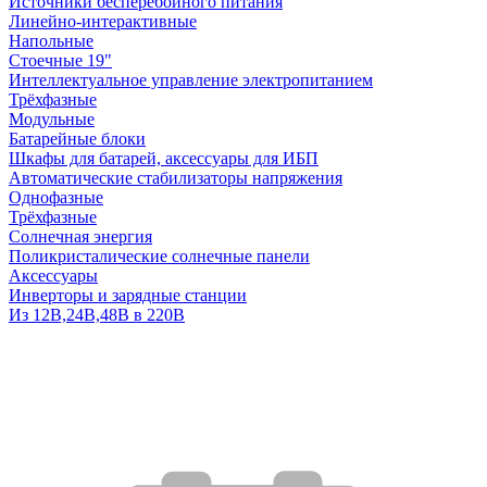
Источники бесперебойного питания
Линейно-интерактивные
Напольные
Стоечные 19"
Интеллектуальное управление электропитанием
Трёхфазные
Модульные
Батарейные блоки
Шкафы для батарей, аксессуары для ИБП
Автоматические стабилизаторы напряжения
Однофазные
Трёхфазные
Солнечная энергия
Поликристалические солнечные панели
Аксессуары
Инверторы и зарядные станции
Из 12В,24В,48В в 220В