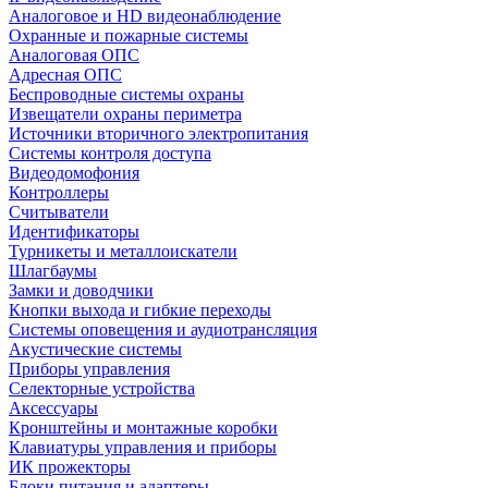
Аналоговое и HD видеонаблюдение
Охранные и пожарные системы
Аналоговая ОПС
Адресная ОПС
Беспроводные системы охраны
Извещатели охраны периметра
Источники вторичного электропитания
Системы контроля доступа
Видеодомофония
Контроллеры
Считыватели
Идентификаторы
Турникеты и металлоискатели
Шлагбаумы
Замки и доводчики
Кнопки выхода и гибкие переходы
Системы оповещения и аудиотрансляция
Акустические системы
Приборы управления
Селекторные устройства
Аксессуары
Кронштейны и монтажные коробки
Клавиатуры управления и приборы
ИК прожекторы
Блоки питания и адаптеры