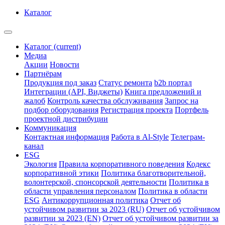
Каталог
Каталог
(current)
Медиа
Акции
Новости
Партнёрам
Продукция под заказ
Статус ремонта
b2b портал
Интеграции (API, Виджеты)
Книга предложений и
жалоб
Контроль качества обслуживания
Запрос на
подбор оборудования
Регистрация проекта
Портфель
проектной дистрибуции
Коммуникация
Контактная информация
Работа в Al-Style
Телеграм-
канал
ESG
Экология
Правила корпоративного поведения
Кодекс
корпоративной этики
Политика благотворительной,
волонтерской, спонсорской деятельности
Политика в
области управления персоналом
Политика в области
ESG
Антикоррупционная политика
Отчет об
устойчивом развитии за 2023 (RU)
Отчет об устойчивом
развитии за 2023 (EN)
Отчет об устойчивом развитии за