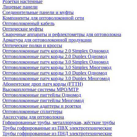
Розетки настенные
Лицевые панели
Соединительные панели и муфты
Компоненты для оптоволоконной сети
Оптоволоконный кабель
Оптические муфты
Сварочные аппараты и рефлектометры для оптоволокна
Арматура для оптоволоконной продукции
Оптические полки и кроссы
Оптоволоконные патч корды 2.0 Simplex Одномод
Оптоволоконные патч корды 2.0 Duplex Одномод
Оптоволоконные патч корды 3.0 Simplex Одномод
Оптоволоконные патч корды 3.0 Simplex Многомод
Оптоволоконные патч корды 3.0 Duplex Одномод
Оптоволоконные патч корды 3.0 Duplex Многомод
Абонентские дроп патч корды (FTTH)
Высокоплотные системы MPO/MTP
Оптоволоконные пигтейлы Одномод
Оптоволоконные пигтейлы Многомод
Оптоволоконные адаптеры и розетки
Оптоволоконные сплиттеры
Аксессуары для оптоволокна
Гофрированные трубы, металлорукав, жёсткие трубы
Трубы гофрированные из ПВХ электротехнические
Трубы гофрированные из ПНД электротехнические