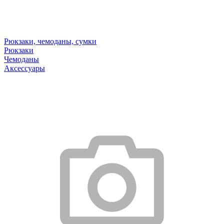
Рюкзаки, чемоданы, сумки
Рюкзаки
Чемоданы
Аксессуары