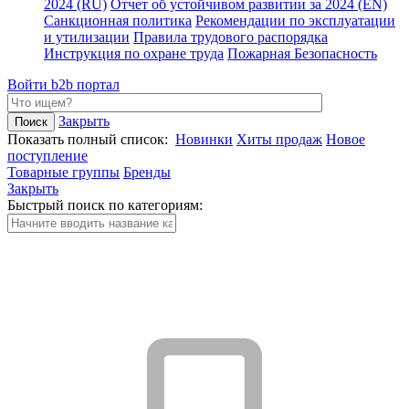
2024 (RU)
Отчет об устойчивом развитии за 2024 (EN)
Санкционная политика
Рекомендации по эксплуатации
и утилизации
Правила трудового распорядка
Инструкция по охране труда
Пожарная Безопасность
Войти
b2b портал
Закрыть
Показать полный список:
Новинки
Хиты продаж
Новое
поступление
Товарные группы
Бренды
Закрыть
Быстрый поиск по категориям: