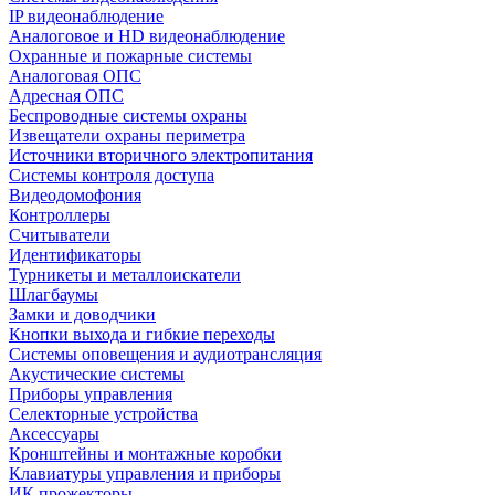
IP видеонаблюдение
Аналоговое и HD видеонаблюдение
Охранные и пожарные системы
Аналоговая ОПС
Адресная ОПС
Беспроводные системы охраны
Извещатели охраны периметра
Источники вторичного электропитания
Системы контроля доступа
Видеодомофония
Контроллеры
Считыватели
Идентификаторы
Турникеты и металлоискатели
Шлагбаумы
Замки и доводчики
Кнопки выхода и гибкие переходы
Системы оповещения и аудиотрансляция
Акустические системы
Приборы управления
Селекторные устройства
Аксессуары
Кронштейны и монтажные коробки
Клавиатуры управления и приборы
ИК прожекторы