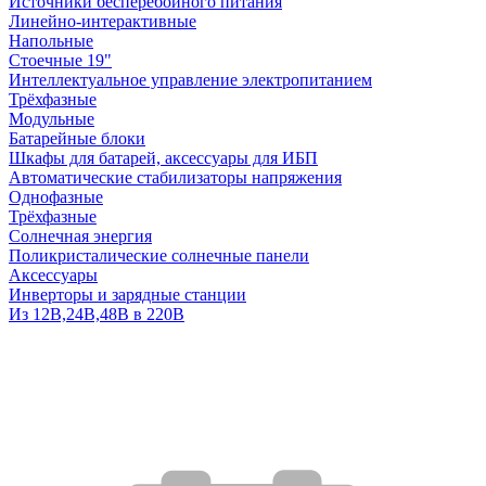
Источники бесперебойного питания
Линейно-интерактивные
Напольные
Стоечные 19"
Интеллектуальное управление электропитанием
Трёхфазные
Модульные
Батарейные блоки
Шкафы для батарей, аксессуары для ИБП
Автоматические стабилизаторы напряжения
Однофазные
Трёхфазные
Солнечная энергия
Поликристалические солнечные панели
Аксессуары
Инверторы и зарядные станции
Из 12В,24В,48В в 220В