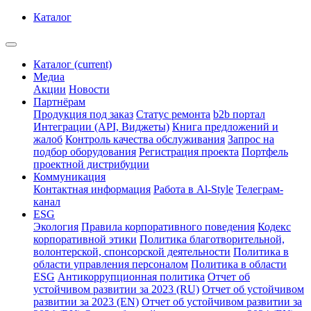
Каталог
Каталог
(current)
Медиа
Акции
Новости
Партнёрам
Продукция под заказ
Статус ремонта
b2b портал
Интеграции (API, Виджеты)
Книга предложений и
жалоб
Контроль качества обслуживания
Запрос на
подбор оборудования
Регистрация проекта
Портфель
проектной дистрибуции
Коммуникация
Контактная информация
Работа в Al-Style
Телеграм-
канал
ESG
Экология
Правила корпоративного поведения
Кодекс
корпоративной этики
Политика благотворительной,
волонтерской, спонсорской деятельности
Политика в
области управления персоналом
Политика в области
ESG
Антикоррупционная политика
Отчет об
устойчивом развитии за 2023 (RU)
Отчет об устойчивом
развитии за 2023 (EN)
Отчет об устойчивом развитии за