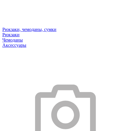
Рюкзаки, чемоданы, сумки
Рюкзаки
Чемоданы
Аксессуары