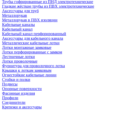
Трубы гофрированные из ПНД электротехнические
Гладкие жёсткие трубы из ПВХ электротехнические
Аксессуары для труб
Металлорукав
Металлорукав в ПВХ изоляции
Кабельные каналы
Кабельный канал
Кабельный канал перфорированный
Аксессуары для кабельного канала
Металлические кабельные лотки
Лотки монтажные замковые
Лотки перфорированные с замком
Лестничные лотки
Лотки проволочные
Фурнитура для проволочного лотка
Крышки к лоткам замковым
Огнестойкие кабельные линии
Стойки и полки
Подвесы
Опорные поверхности
Фасонные изделия
Профили
Соединители
Крепежи и аксессуары