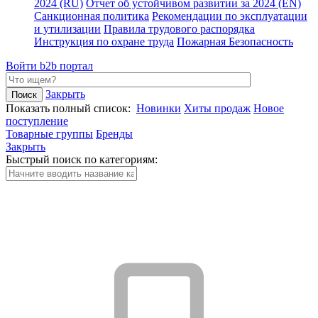
2024 (RU)
Отчет об устойчивом развитии за 2024 (EN)
Санкционная политика
Рекомендации по эксплуатации
и утилизации
Правила трудового распорядка
Инструкция по охране труда
Пожарная Безопасность
Войти
b2b портал
Закрыть
Показать полный список:
Новинки
Хиты продаж
Новое
поступление
Товарные группы
Бренды
Закрыть
Быстрый поиск по категориям: