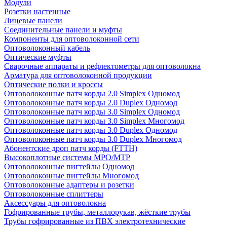
Модули
Розетки настенные
Лицевые панели
Соединительные панели и муфты
Компоненты для оптоволоконной сети
Оптоволоконный кабель
Оптические муфты
Сварочные аппараты и рефлектометры для оптоволокна
Арматура для оптоволоконной продукции
Оптические полки и кроссы
Оптоволоконные патч корды 2.0 Simplex Одномод
Оптоволоконные патч корды 2.0 Duplex Одномод
Оптоволоконные патч корды 3.0 Simplex Одномод
Оптоволоконные патч корды 3.0 Simplex Многомод
Оптоволоконные патч корды 3.0 Duplex Одномод
Оптоволоконные патч корды 3.0 Duplex Многомод
Абонентские дроп патч корды (FTTH)
Высокоплотные системы MPO/MTP
Оптоволоконные пигтейлы Одномод
Оптоволоконные пигтейлы Многомод
Оптоволоконные адаптеры и розетки
Оптоволоконные сплиттеры
Аксессуары для оптоволокна
Гофрированные трубы, металлорукав, жёсткие трубы
Трубы гофрированные из ПВХ электротехнические