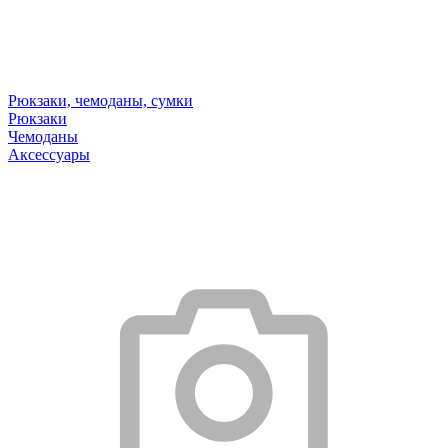
Рюкзаки, чемоданы, сумки
Рюкзаки
Чемоданы
Аксессуары