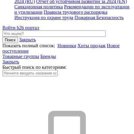
2024 (RU)
Отчет об устойчивом развитии за 2024 (EN)
Санкционная политика
Рекомендации по эксплуатации
и утилизации
Правила трудового распорядка
Инструкция по охране труда
Пожарная Безопасность
Войти
b2b портал
Закрыть
Показать полный список:
Новинки
Хиты продаж
Новое
поступление
Товарные группы
Бренды
Закрыть
Быстрый поиск по категориям: