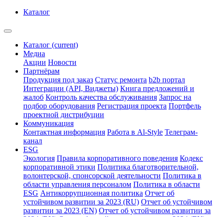
Каталог
Каталог
(current)
Медиа
Акции
Новости
Партнёрам
Продукция под заказ
Статус ремонта
b2b портал
Интеграции (API, Виджеты)
Книга предложений и
жалоб
Контроль качества обслуживания
Запрос на
подбор оборудования
Регистрация проекта
Портфель
проектной дистрибуции
Коммуникация
Контактная информация
Работа в Al-Style
Телеграм-
канал
ESG
Экология
Правила корпоративного поведения
Кодекс
корпоративной этики
Политика благотворительной,
волонтерской, спонсорской деятельности
Политика в
области управления персоналом
Политика в области
ESG
Антикоррупционная политика
Отчет об
устойчивом развитии за 2023 (RU)
Отчет об устойчивом
развитии за 2023 (EN)
Отчет об устойчивом развитии за