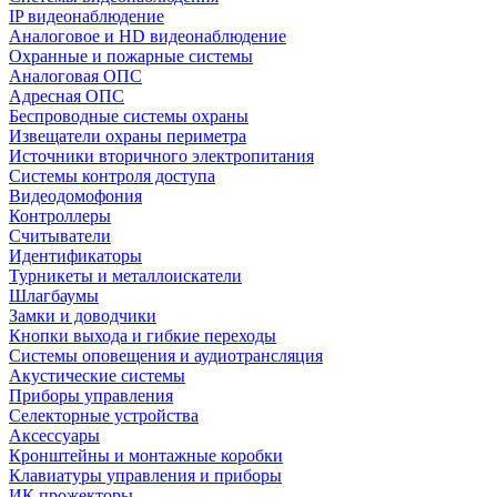
IP видеонаблюдение
Аналоговое и HD видеонаблюдение
Охранные и пожарные системы
Аналоговая ОПС
Адресная ОПС
Беспроводные системы охраны
Извещатели охраны периметра
Источники вторичного электропитания
Системы контроля доступа
Видеодомофония
Контроллеры
Считыватели
Идентификаторы
Турникеты и металлоискатели
Шлагбаумы
Замки и доводчики
Кнопки выхода и гибкие переходы
Системы оповещения и аудиотрансляция
Акустические системы
Приборы управления
Селекторные устройства
Аксессуары
Кронштейны и монтажные коробки
Клавиатуры управления и приборы
ИК прожекторы