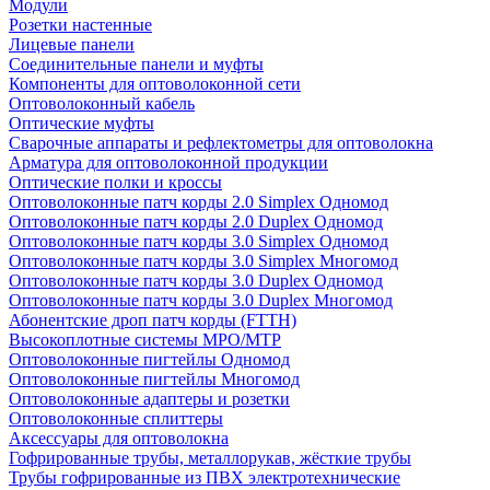
Модули
Розетки настенные
Лицевые панели
Соединительные панели и муфты
Компоненты для оптоволоконной сети
Оптоволоконный кабель
Оптические муфты
Сварочные аппараты и рефлектометры для оптоволокна
Арматура для оптоволоконной продукции
Оптические полки и кроссы
Оптоволоконные патч корды 2.0 Simplex Одномод
Оптоволоконные патч корды 2.0 Duplex Одномод
Оптоволоконные патч корды 3.0 Simplex Одномод
Оптоволоконные патч корды 3.0 Simplex Многомод
Оптоволоконные патч корды 3.0 Duplex Одномод
Оптоволоконные патч корды 3.0 Duplex Многомод
Абонентские дроп патч корды (FTTH)
Высокоплотные системы MPO/MTP
Оптоволоконные пигтейлы Одномод
Оптоволоконные пигтейлы Многомод
Оптоволоконные адаптеры и розетки
Оптоволоконные сплиттеры
Аксессуары для оптоволокна
Гофрированные трубы, металлорукав, жёсткие трубы
Трубы гофрированные из ПВХ электротехнические