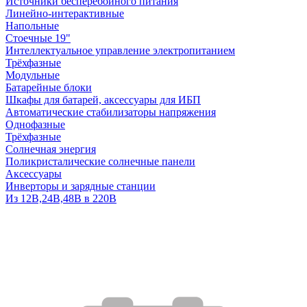
Источники бесперебойного питания
Линейно-интерактивные
Напольные
Стоечные 19"
Интеллектуальное управление электропитанием
Трёхфазные
Модульные
Батарейные блоки
Шкафы для батарей, аксессуары для ИБП
Автоматические стабилизаторы напряжения
Однофазные
Трёхфазные
Солнечная энергия
Поликристалические солнечные панели
Аксессуары
Инверторы и зарядные станции
Из 12В,24В,48В в 220В