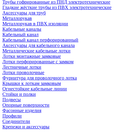
Трубы гофрированные из ПНД электротехнические
Гладкие жёсткие трубы из ПВХ электротехнические
Аксессуары для труб
Металлорукав
Металлорукав в ПВХ изоляции
Кабельные каналы
Кабельный канал
Кабельный канал перфорированный
Аксессуары для кабельного канала
Металлические кабельные лотки
Лотки монтажные замковые
Лотки перфорированные с замком
Лестничные лотки
Лотки проволочные
Фурнитура для проволочного лотка
Крышки к лоткам замковым
Огнестойкие кабельные линии
Стойки и полки
Подвесы
Опорные поверхности
Фасонные изделия
Профили
Соединители
Крепежи и аксессуары