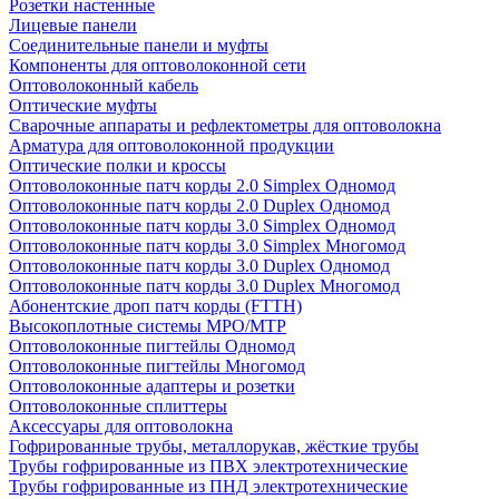
Розетки настенные
Лицевые панели
Соединительные панели и муфты
Компоненты для оптоволоконной сети
Оптоволоконный кабель
Оптические муфты
Сварочные аппараты и рефлектометры для оптоволокна
Арматура для оптоволоконной продукции
Оптические полки и кроссы
Оптоволоконные патч корды 2.0 Simplex Одномод
Оптоволоконные патч корды 2.0 Duplex Одномод
Оптоволоконные патч корды 3.0 Simplex Одномод
Оптоволоконные патч корды 3.0 Simplex Многомод
Оптоволоконные патч корды 3.0 Duplex Одномод
Оптоволоконные патч корды 3.0 Duplex Многомод
Абонентские дроп патч корды (FTTH)
Высокоплотные системы MPO/MTP
Оптоволоконные пигтейлы Одномод
Оптоволоконные пигтейлы Многомод
Оптоволоконные адаптеры и розетки
Оптоволоконные сплиттеры
Аксессуары для оптоволокна
Гофрированные трубы, металлорукав, жёсткие трубы
Трубы гофрированные из ПВХ электротехнические
Трубы гофрированные из ПНД электротехнические