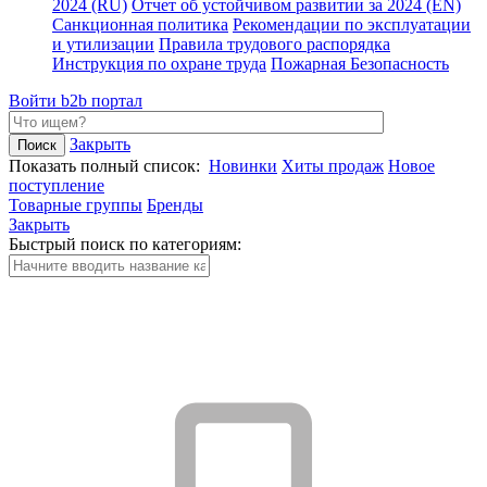
2024 (RU)
Отчет об устойчивом развитии за 2024 (EN)
Санкционная политика
Рекомендации по эксплуатации
и утилизации
Правила трудового распорядка
Инструкция по охране труда
Пожарная Безопасность
Войти
b2b портал
Закрыть
Показать полный список:
Новинки
Хиты продаж
Новое
поступление
Товарные группы
Бренды
Закрыть
Быстрый поиск по категориям: