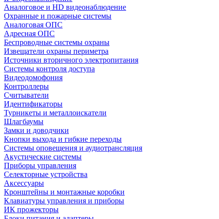
Аналоговое и HD видеонаблюдение
Охранные и пожарные системы
Аналоговая ОПС
Адресная ОПС
Беспроводные системы охраны
Извещатели охраны периметра
Источники вторичного электропитания
Системы контроля доступа
Видеодомофония
Контроллеры
Считыватели
Идентификаторы
Турникеты и металлоискатели
Шлагбаумы
Замки и доводчики
Кнопки выхода и гибкие переходы
Системы оповещения и аудиотрансляция
Акустические системы
Приборы управления
Селекторные устройства
Аксессуары
Кронштейны и монтажные коробки
Клавиатуры управления и приборы
ИК прожекторы
Блоки питания и адаптеры