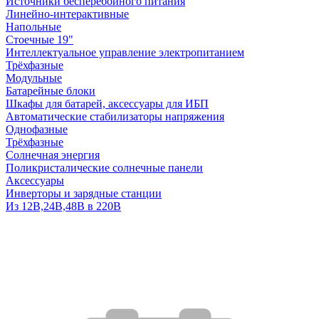
Источники бесперебойного питания
Линейно-интерактивные
Напольные
Стоечные 19"
Интеллектуальное управление электропитанием
Трёхфазные
Модульные
Батарейные блоки
Шкафы для батарей, аксессуары для ИБП
Автоматические стабилизаторы напряжения
Однофазные
Трёхфазные
Солнечная энергия
Поликристалические солнечные панели
Аксессуары
Инверторы и зарядные станции
Из 12В,24В,48В в 220В