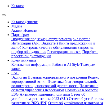
Каталог
Каталог
(current)
Медиа
Акции
Новости
Партнёрам
Продукция под заказ
Статус ремонта
b2b портал
Интеграции (API, Виджеты)
Книга предложений и
жалоб
Контроль качества обслуживания
Запрос на
подбор оборудования
Регистрация проекта
Портфель
проектной дистрибуции
Коммуникация
Контактная информация
Работа в Al-Style
Телеграм-
канал
ESG
Экология
Правила корпоративного поведения
Кодекс
корпоративной этики
Политика благотворительной,
волонтерской, спонсорской деятельности
Политика в
области управления персоналом
Политика в области
ESG
Антикоррупционная политика
Отчет об
устойчивом развитии за 2023 (RU)
Отчет об устойчивом
развитии за 2023 (EN)
Отчет об устойчивом развитии за