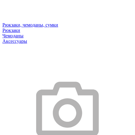
Рюкзаки, чемоданы, сумки
Рюкзаки
Чемоданы
Аксессуары