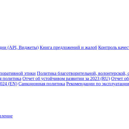
ции (API, Виджеты)
Книга предложений и жалоб
Контроль каче
рпоративной этики
Политика благотворительной, волонтерской, 
я политика
Отчет об устойчивом развитии за 2023 (RU)
Отчет об
2024 (EN)
Санкционная политика
Рекомендации по эксплуатации
пление