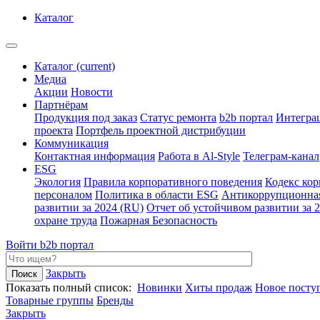
Каталог
Каталог
(current)
Медиа
Акции
Новости
Партнёрам
Продукция под заказ
Статус ремонта
b2b портал
Интегра
проекта
Портфель проектной дистрибуции
Коммуникация
Контактная информация
Работа в Al-Style
Телеграм-канал
ESG
Экология
Правила корпоративного поведения
Кодекс ко
персоналом
Политика в области ESG
Антикоррупционна
развитии за 2024 (RU)
Отчет об устойчивом развитии за 
охране труда
Пожарная Безопасность
Войти
b2b портал
Закрыть
Показать полный список:
Новинки
Хиты продаж
Новое посту
Товарные группы
Бренды
Закрыть