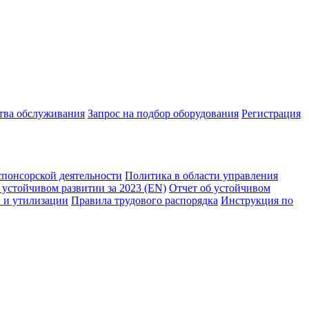
ства обслуживания
Запрос на подбор оборудования
Регистрация
спонсорской деятельности
Политика в области управления
 устойчивом развитии за 2023 (EN)
Отчет об устойчивом
 и утилизации
Правила трудового распорядка
Инструкция по