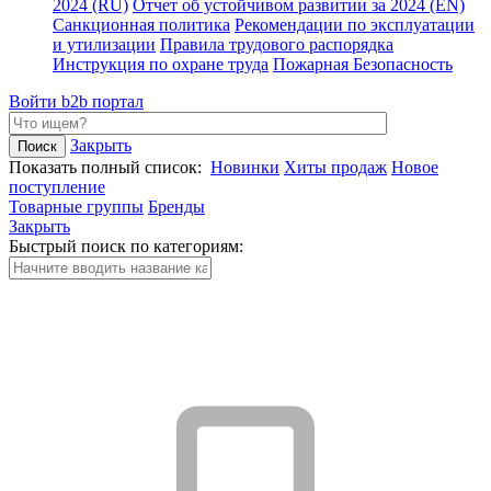
2024 (RU)
Отчет об устойчивом развитии за 2024 (EN)
Санкционная политика
Рекомендации по эксплуатации
и утилизации
Правила трудового распорядка
Инструкция по охране труда
Пожарная Безопасность
Войти
b2b портал
Закрыть
Показать полный список:
Новинки
Хиты продаж
Новое
поступление
Товарные группы
Бренды
Закрыть
Быстрый поиск по категориям: