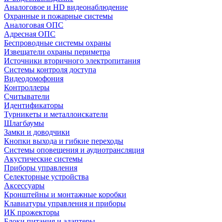
Аналоговое и HD видеонаблюдение
Охранные и пожарные системы
Аналоговая ОПС
Адресная ОПС
Беспроводные системы охраны
Извещатели охраны периметра
Источники вторичного электропитания
Системы контроля доступа
Видеодомофония
Контроллеры
Считыватели
Идентификаторы
Турникеты и металлоискатели
Шлагбаумы
Замки и доводчики
Кнопки выхода и гибкие переходы
Системы оповещения и аудиотрансляция
Акустические системы
Приборы управления
Селекторные устройства
Аксессуары
Кронштейны и монтажные коробки
Клавиатуры управления и приборы
ИК прожекторы
Блоки питания и адаптеры