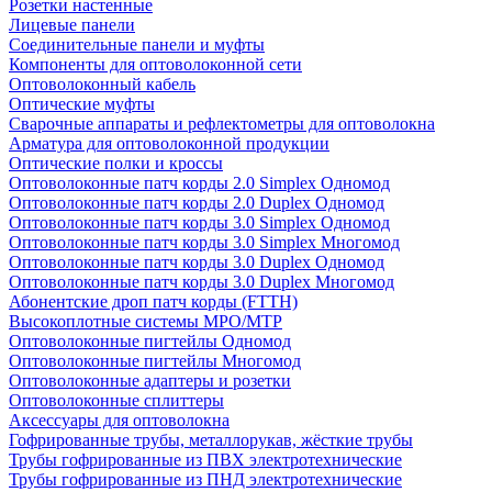
Розетки настенные
Лицевые панели
Соединительные панели и муфты
Компоненты для оптоволоконной сети
Оптоволоконный кабель
Оптические муфты
Сварочные аппараты и рефлектометры для оптоволокна
Арматура для оптоволоконной продукции
Оптические полки и кроссы
Оптоволоконные патч корды 2.0 Simplex Одномод
Оптоволоконные патч корды 2.0 Duplex Одномод
Оптоволоконные патч корды 3.0 Simplex Одномод
Оптоволоконные патч корды 3.0 Simplex Многомод
Оптоволоконные патч корды 3.0 Duplex Одномод
Оптоволоконные патч корды 3.0 Duplex Многомод
Абонентские дроп патч корды (FTTH)
Высокоплотные системы MPO/MTP
Оптоволоконные пигтейлы Одномод
Оптоволоконные пигтейлы Многомод
Оптоволоконные адаптеры и розетки
Оптоволоконные сплиттеры
Аксессуары для оптоволокна
Гофрированные трубы, металлорукав, жёсткие трубы
Трубы гофрированные из ПВХ электротехнические
Трубы гофрированные из ПНД электротехнические