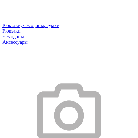
Рюкзаки, чемоданы, сумки
Рюкзаки
Чемоданы
Аксессуары