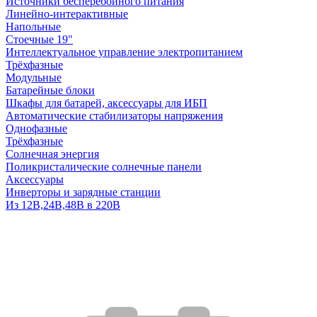
Источники бесперебойного питания
Линейно-интерактивные
Напольные
Стоечные 19"
Интеллектуальное управление электропитанием
Трёхфазные
Модульные
Батарейные блоки
Шкафы для батарей, аксессуары для ИБП
Автоматические стабилизаторы напряжения
Однофазные
Трёхфазные
Солнечная энергия
Поликристалические солнечные панели
Аксессуары
Инверторы и зарядные станции
Из 12В,24В,48В в 220В