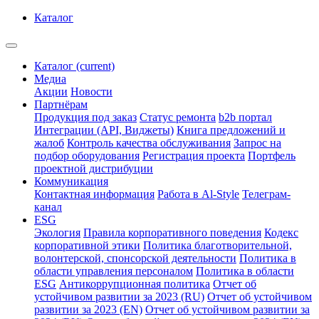
Каталог
Каталог
(current)
Медиа
Акции
Новости
Партнёрам
Продукция под заказ
Статус ремонта
b2b портал
Интеграции (API, Виджеты)
Книга предложений и
жалоб
Контроль качества обслуживания
Запрос на
подбор оборудования
Регистрация проекта
Портфель
проектной дистрибуции
Коммуникация
Контактная информация
Работа в Al-Style
Телеграм-
канал
ESG
Экология
Правила корпоративного поведения
Кодекс
корпоративной этики
Политика благотворительной,
волонтерской, спонсорской деятельности
Политика в
области управления персоналом
Политика в области
ESG
Антикоррупционная политика
Отчет об
устойчивом развитии за 2023 (RU)
Отчет об устойчивом
развитии за 2023 (EN)
Отчет об устойчивом развитии за